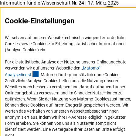
Information für die Wissenschaft Nr. 24
|
17. März 2025
A*STAR-DFG Joint Call on Sustainable Chemistr
y
Cookie-Einstellungen
Information für die Wissenschaft Nr. 23
|
14. März 2025
Nationale Forschungsdateninfrastruktur: Programm- und
Wir setzen auf unserer Website technisch zwingend erforderliche
Antragsunterlagen für die zweite Förderphas
e
Cookies sowie Cookies zur Erhebung statistischer Informationen
(Analyse-Cookies) ein.
Information für die Wissenschaft Nr. 22
|
10. März 2025
Für die statistische Analyse der Nutzung unserer Onlineangebote
Networking for Research – German Universities of Applied
verwenden wir auf unserer Webseite den
„Matomo“
Science
s
(externer Link)
Analysediens
t
. Matomo läuft grundsätzlich ohne Cookies.
Zusätzliche Analyse-Cookies helfen uns, die Nutzung unserer
Websites noch besser zu verstehen und darauf aufbauend unser
Information für die Wissenschaft Nr. 21
|
28. Februar 2025
Onlineangebot zu verbessern und im Sinne der Nutzer*innen zu
TWAS-DFG Cooperation Visits Programme (Subsahara-
optimieren. Wenn Sie der Nutzung von Matomo-Cookieszustimmen,
können diese Cookies auf Ihrem Endgerät gespeichert werden. Wir
Afrika
)
werten das Verhalten von unseren Webseitenbesucher*innen
anonymisiert aus, indem wir ihre IP-Adresse lediglich in gekürzter
Form erheben. Sie können von uns als Nutzer*in somit nicht
Information für die Wissenschaft Nr. 20
|
28. Februar 2025
identifiziert werden. Eine Weitergabe Ihrer Daten an Dritte erfolgt
TWAS-DFG Cooperation Visits Programme (MENA
)
nicht.