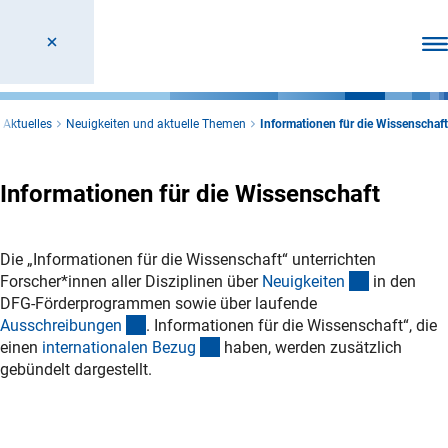
Men
Aktuelles
Neuigkeiten und aktuelle Themen
Informationen für die Wissenschaft
Informationen für die Wissenschaft
Die „Informationen für die Wissenschaft“ unterrichten
(interner Li
Forscher*innen aller Disziplinen über
Neuigkeite
n
in den
DFG-Förderprogrammen sowie über laufende
(interner Link)
Ausschreibunge
n
. Informationen für die Wissenschaft“, die
(interner Link)
einen
internationalen Bezu
g
haben, werden zusätzlich
gebündelt dargestellt.