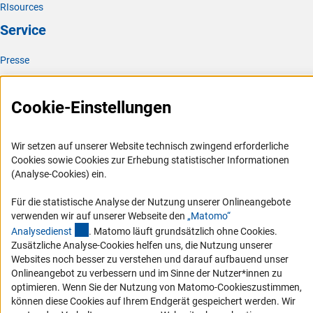
RIsources
Service
Presse
FAQ
Karriere
Cookie-Einstellungen
Logo und Corporate Design
RSS-Feeds
Wir setzen auf unserer Website technisch zwingend erforderliche
Cookies sowie Cookies zur Erhebung statistischer Informationen
Compliance
(Analyse-Cookies) ein.
Vergabeverfahren
Für die statistische Analyse der Nutzung unserer Onlineangebote
Barrierefreiheit
verwenden wir auf unserer Webseite den
„Matomo“
(externer Link)
Analysediens
t
. Matomo läuft grundsätzlich ohne Cookies.
Service und Informationen für Menschen mit Behinderungen
Zusätzliche Analyse-Cookies helfen uns, die Nutzung unserer
Websites noch besser zu verstehen und darauf aufbauend unser
Erklärung zur Barrierefreiheit
Onlineangebot zu verbessern und im Sinne der Nutzer*innen zu
Barriere melden
optimieren. Wenn Sie der Nutzung von Matomo-Cookieszustimmen,
DFG-aktuell
können diese Cookies auf Ihrem Endgerät gespeichert werden. Wir