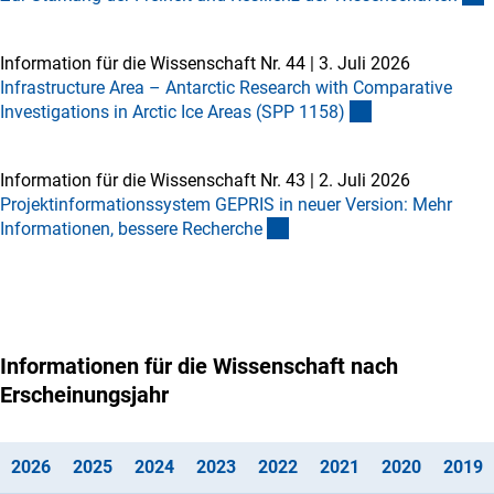
Information für die Wissenschaft Nr. 44
|
3. Juli 2026
Infrastructure Area – Antarctic Research with Comparative
Investigations in Arctic Ice Areas (SPP 1158
)
Information für die Wissenschaft Nr. 43
|
2. Juli 2026
Projektinformationssystem GEPRIS in neuer Version: Mehr
Informationen, bessere Recherch
e
Informationen für die Wissenschaft nach
Erscheinungsjahr
(interner Link)
(interner Link)
(Anchor Link)
(Anchor Link)
(Anchor Link)
(interner Link)
(interner
(
202
6
202
5
202
4
202
3
202
2
202
1
202
0
201
9