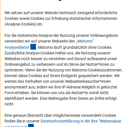
Karriere
Logo und Corporate Design
Wir setzen auf unserer Website technisch zwingend erforderliche
RSS-Feeds
Cookies sowie Cookies zur Erhebung statistischer Informationen
(Analyse-Cookies) ein.
Compliance
Vergabeverfahren
Für die statistische Analyse der Nutzung unserer Onlineangebote
verwenden wir auf unserer Webseite den
„Matomo“
Barrierefreiheit
(externer Link)
Analysediens
t
. Matomo läuft grundsätzlich ohne Cookies.
Zusätzliche Analyse-Cookies helfen uns, die Nutzung unserer
Service und Informationen für Menschen mit Behinderungen
Websites noch besser zu verstehen und darauf aufbauend unser
Onlineangebot zu verbessern und im Sinne der Nutzer*innen zu
Erklärung zur Barrierefreiheit
optimieren. Wenn Sie der Nutzung von Matomo-Cookieszustimmen,
Barriere melden
können diese Cookies auf Ihrem Endgerät gespeichert werden. Wir
werten das Verhalten von unseren Webseitenbesucher*innen
DFG-aktuell
anonymisiert aus, indem wir ihre IP-Adresse lediglich in gekürzter
Form erheben. Sie können von uns als Nutzer*in somit nicht
Erhalten Sie Neuigkeiten aus der DFG direkt in Ihr Mailpostfach oder
identifiziert werden. Eine Weitergabe Ihrer Daten an Dritte erfolgt
schauen Sie sich die Ausgaben online an.
nicht.
Eine genaue Übersicht über möglicherweise verwendete Cookies
Zum Newsletter
finden Sie in unserer
Datenschutzerklärung in der Box "Webanalyse
(Anchor Link)