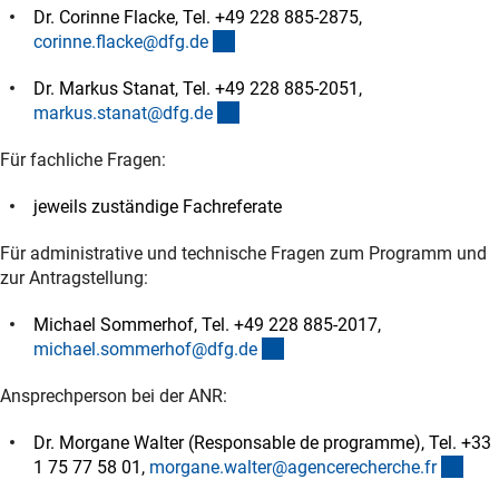
Dr. Corinne Flacke, Tel. +49 228 885-2875,
(externer Link)
corinne.flacke@dfg.d
e
Dr. Markus Stanat, Tel. +49 228 885-2051,
(externer Link)
markus.stanat@dfg.d
e
Für fachliche Fragen:
jeweils zuständige Fachreferate
Für administrative und technische Fragen zum Programm und
zur Antragstellung:
Michael Sommerhof, Tel. +49 228 885-2017,
(externer Link)
michael.sommerhof@dfg.d
e
Ansprechperson bei der ANR:
Dr. Morgane Walter (Responsable de programme), Tel. +33
(ext
1 75 77 58 01,
morgane.walter@agencerecherche.f
r