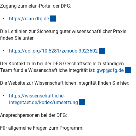
Zugang zum elan-Portal der DFG:
(externer Link)
https://elan.dfg.d
e
Die Leitlinien zur Sicherung guter wissenschaftlicher Praxis
finden Sie unter:
(externer Link)
https://doi.org/10.5281/zenodo.392360
2
Der Kontakt zum bei der DFG-Geschäftsstelle zuständigen
(e
Team für die Wissenschaftliche Integrität ist:
gwp@dfg.d
e
Die Website zur Wissenschaftlichen Integrität finden Sie hier:
https://wissenschaftliche-
(externer Link)
integritaet.de/kodex/umsetzun
g
Ansprechpersonen bei der DFG:
Für allgemeine Fragen zum Programm: