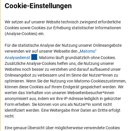
Karriere
Cookie-Einstellungen
Logo und Corporate Design
RSS-Feeds
Wir setzen auf unserer Website technisch zwingend erforderliche
Compliance
Cookies sowie Cookies zur Erhebung statistischer Informationen
(Analyse-Cookies) ein.
Vergabeverfahren
Barrierefreiheit
Für die statistische Analyse der Nutzung unserer Onlineangebote
verwenden wir auf unserer Webseite den
„Matomo“
(externer Link)
Analysediens
t
. Matomo läuft grundsätzlich ohne Cookies.
Service und Informationen für Menschen mit Behinderungen
Zusätzliche Analyse-Cookies helfen uns, die Nutzung unserer
Erklärung zur Barrierefreiheit
Websites noch besser zu verstehen und darauf aufbauend unser
Onlineangebot zu verbessern und im Sinne der Nutzer*innen zu
Barriere melden
optimieren. Wenn Sie der Nutzung von Matomo-Cookieszustimmen,
DFG-aktuell
können diese Cookies auf Ihrem Endgerät gespeichert werden. Wir
werten das Verhalten von unseren Webseitenbesucher*innen
Erhalten Sie Neuigkeiten aus der DFG direkt in Ihr Mailpostfach oder
anonymisiert aus, indem wir ihre IP-Adresse lediglich in gekürzter
schauen Sie sich die Ausgaben online an.
Form erheben. Sie können von uns als Nutzer*in somit nicht
identifiziert werden. Eine Weitergabe Ihrer Daten an Dritte erfolgt
nicht.
Zum Newsletter
Eine genaue Übersicht über möglicherweise verwendete Cookies