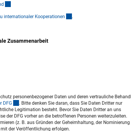
(Download)
n
d
(interner Link)
u internationaler Kooperatione
n
.
onale Zusammenarbeit
chutz personenbezogener Daten und deren vertrauliche Behand
(interner Link)
r DF
G
. Bitte denken Sie daran, dass Sie Daten Dritter nur
htliche Legitimation besteht. Bevor Sie Daten Dritter an uns
ise der DFG vorher an die betroffenen Personen weiterzuleiten.
formieren (z. B. aus Gründen der Geheimhaltung, der Nominierung
mit der Veröffentlichung erfolgen.