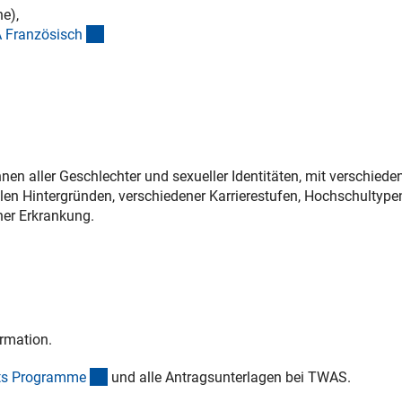
he),
(externer Link)
 Französisc
h
en aller Geschlechter und sexueller Identitäten, mit verschiede
ialen Hintergründen, verschiedener Karrierestufen, Hochschultyp
her Erkrankung.
nk)
ormation.
(externer Link)
ts Programm
e
und alle Antragsunterlagen bei TWAS.