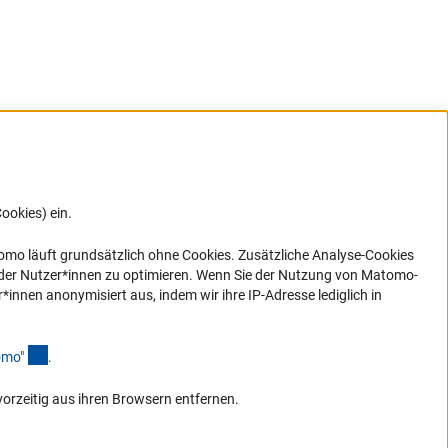
ookies) ein.
G direkt
e sich
ner Link)
omo läuft grundsätzlich ohne Cookies. Zusätzliche Analyse-Cookies
 der Nutzer*innen zu optimieren. Wenn Sie der Nutzung von Matomo-
nen anonymisiert aus, indem wir ihre IP-Adresse lediglich in
(Anchor Link)
omo
"
.
vorzeitig aus ihren Browsern entfernen.