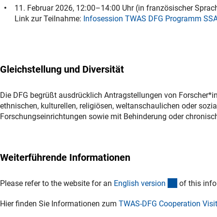
11. Februar 2026, 12:00–14:00 Uhr (in französischer Sprac
Link zur Teilnahme:
Infosession TWAS DFG Programm SSA
Gleichstellung und Diversität
Die DFG begrüßt ausdrücklich Antragstellungen von Forscher*inn
ethnischen, kulturellen, religiösen, weltanschaulichen oder soz
Forschungseinrichtungen sowie mit Behinderung oder chronisc
Weiterführende Informationen
(interner Li
Please refer to the website for an
English versio
n
of this inf
Hier finden Sie Informationen zum
TWAS-DFG Cooperation Visi