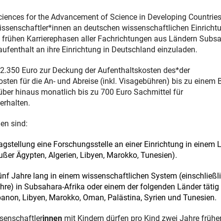
ciences
for the Advancement of Science in Developing Countrie
senschaftler*innen an deutschen wissenschaftlichen Einricht
n frühen Karrierephasen aller Fachrichtungen aus Ländern Subs
fenthalt an ihre Einrichtung in Deutschland einzuladen.
 2.350 Euro zur Deckung der Aufenthaltskosten des*der
sten für die An- und Abreise (inkl. Visagebühren) bis zu einem 
über hinaus monatlich bis zu 700 Euro Sachmittel für
 erhalten.
en sind:
stellung eine Forschungsstelle an einer Einrichtung in einem 
ußer Ägypten, Algerien, Libyen, Marokko, Tunesien).
ünf Jahre lang in einem wissenschaftlichen System (einschließl
hre) in Subsahara-Afrika oder einem der folgenden Länder tätig
ibanon, Libyen, Marokko, Oman, Palästina, Syrien und Tunesien.
senschaftler
innen
mit Kindern dürfen pro Kind zwei Jahre früher