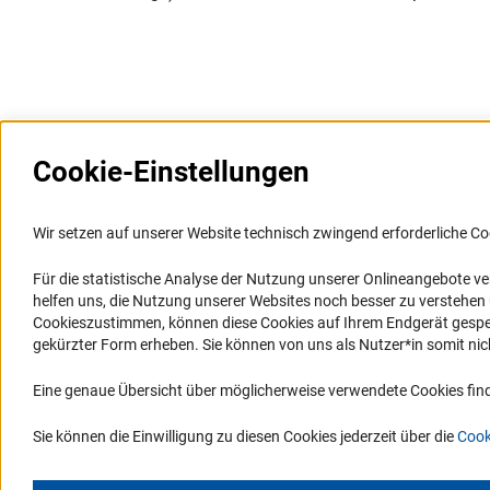
Cookie-Einstellungen
Weitere Websites und
Service
Informationssysteme
Wir setzen auf unserer Website technisch zwingend erforderliche Co
Presse
Portal Wissenschaftliche Integrität
Für die statistische Analyse der Nutzung unserer Onlineangebote v
FAQ
helfen uns, die Nutzung unserer Websites noch besser zu verstehe
GEPRIS
Karriere
Cookieszustimmen, können diese Cookies auf Ihrem Endgerät gespeic
GEPRIS historisch
Logo und Corporate Design
gekürzter Form erheben. Sie können von uns als Nutzer*in somit nicht 
GERiT
RSS-Feeds
Eine genaue Übersicht über möglicherweise verwendete Cookies find
RIsources
Compliance
Vergabeverfahren
Sie können die Einwilligung zu diesen Cookies jederzeit über die
Cook