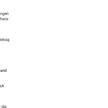
s
ungen
ahara-
Betrag
Land
ich
 die