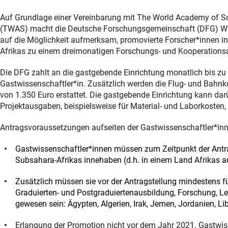
Auf Grundlage einer Vereinbarung mit The World Academy of S
(TWAS) macht die Deutsche Forschungsgemeinschaft (DFG) Wis
auf die Möglichkeit aufmerksam, promovierte Forscher*innen i
Afrikas zu einem dreimonatigen Forschungs- und Kooperationsau
Die DFG zahlt an die gastgebende Einrichtung monatlich bis zu
Gastwissenschaftler*in. Zusätzlich werden die Flug- und Bahnko
von 1.350 Euro erstattet. Die gastgebende Einrichtung kann dar
Projektausgaben, beispielsweise für Material- und Laborkosten,
Antragsvoraussetzungen aufseiten der Gastwissenschaftler*inn
Gastwissenschaftler*innen müssen zum Zeitpunkt der Antrag
Subsahara-Afrikas innehaben (d.h. in einem Land Afrikas a
Zusätzlich müssen sie vor der Antragstellung mindestens f
Graduierten- und Postgraduiertenausbildung, Forschung, Le
gewesen sein: Ägypten, Algerien, Irak, Jemen, Jordanien, L
Erlangung der Promotion nicht vor dem Jahr 2021. Gastwis