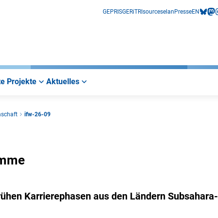
GEPRIS
GERiT
RIsources
elan
Presse
EN
bluesk
mas
i
e Projekte
Aktuelles
nschaft
ifw-26-09
amme
frühen Karrierephasen aus den Ländern Subsahara-