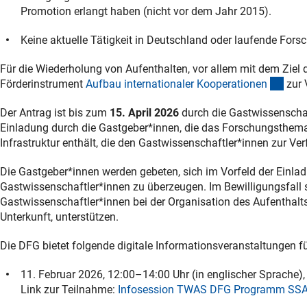
Promotion erlangt haben (nicht vor dem Jahr 2015).
Keine aktuelle Tätigkeit in Deutschland oder laufende For
Für die Wiederholung von Aufenthalten, vor allem mit dem Ziel
(inte
Förderinstrument
Aufbau internationaler Kooperatione
n
zur 
Der Antrag ist bis zum
15. April 2026
durch die Gastwissenschaft
Einladung durch die Gastgeber*innen, die das Forschungsthema
Infrastruktur enthält, die den Gastwissenschaftler*innen zur Ver
Die Gastgeber*innen werden gebeten, sich im Vorfeld der Einla
Gastwissenschaftler*innen zu überzeugen. Im Bewilligungsfall 
Gastwissenschaftler*innen bei der Organisation des Aufenthalt
Unterkunft, unterstützen.
Die DFG bietet folgende digitale Informationsveranstaltungen f
11. Februar 2026, 12:00–14:00 Uhr (in englischer Sprache)
Link zur Teilnahme:
Infosession TWAS DFG Programm SSA