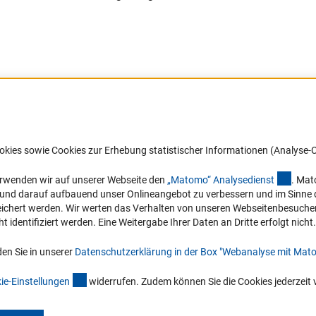
Barrierefreiheit
DFG-aktuell
okies sowie Cookies zur Erhebung statistischer Informationen (Analyse-C
Service und Informationen für Menschen
Erhalten Sie Neuigkeiten aus der DF
mit Behinderungen
in Ihr Mailpostfach oder schauen Si
(exter
erwenden wir auf unserer Webseite den
„Matomo“ Analysediens
t
. Mat
die Ausgaben online an.
n und darauf aufbauend unser Onlineangebot zu verbessern und im Sinne
Erklärung zur Barrierefreiheit
hert werden. Wir werten das Verhalten von unseren Webseitenbesucher*in
Barriere melden
identifiziert werden. Eine Weitergabe Ihrer Daten an Dritte erfolgt nicht.
Zum Newsletter
en Sie in unserer
Datenschutzerklärung in der Box "Webanalyse mit Mat
(interner Link)
ie-Einstellunge
n
widerrufen. Zudem können Sie die Cookies jederzeit 