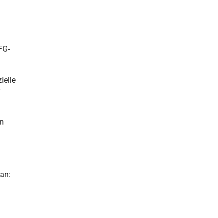
FG-
ielle
en
 an: