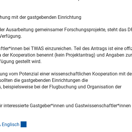
schung mit der gastgebenden Einrichtung
 der Ausarbeitung gemeinsamer Forschungsprojekte, steht das D
rner Link)
Verfügung.
ler*innen bei TWAS einzureichen. Teil des Antrags ist eine offiz
 der Kooperation benennt (kein Projektantrag) und Angaben zur
fügung gestellt wird.
dung vom Potenzial einer wissenschaftlichen Kooperation mit d
sollten die gastgebenden Einrichtungen die
s, beispielsweise bei der Flugbuchung und Organisation der
ür interessierte Gastgeber*innen und Gastwissenschaftler*innen
,
(externer Link)
 Englisc
h