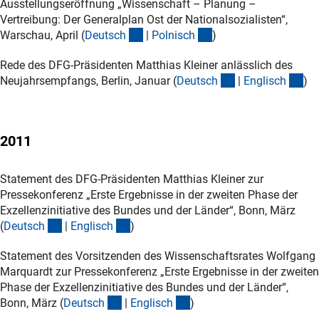
Ausstellungseröffnung „Wissenschaft – Planung –
Vertreibung: Der Generalplan Ost der Nationalsozialisten“,
(Download)
(Download)
Warschau, April (
Deutsc
h
|
Polnisc
h
)
Rede des DFG-Präsidenten Matthias Kleiner anlässlich des
(Download)
(D
Neujahrsempfangs, Berlin, Januar (
Deutsc
h
|
Englisc
h
)
2011
Statement des DFG-Präsidenten Matthias Kleiner zur
Pressekonferenz „Erste Ergebnisse in der zweiten Phase der
Exzellenzinitiative des Bundes und der Länder“, Bonn, März
(Download)
(Download)
(
Deutsc
h
|
Englisc
h
)
Statement des Vorsitzenden des Wissenschaftsrates Wolfgang
Marquardt zur Pressekonferenz „Erste Ergebnisse in der zweiten
Phase der Exzellenzinitiative des Bundes und der Länder“,
(Download)
(Download)
Bonn, März (
Deutsc
h
|
Englisc
h
)