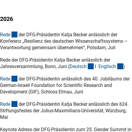
2026
(Download)
Red
e
der DFG-Präsidentin Katja Becker anlässlich der
Konferenz „Resilienz des deutschen Wissenschaftssystems –
Verantwortung gemeinsam übernehmen“, Potsdam, Juli
Rede der DFG-Präsidentin Katja Becker anlässlich der
(Download)
(Do
Jahresversammlung, Bonn, Juni (
Deutsc
h
I
Englisc
h
)
(Download)
(Download)
Red
e
der DFG-Präsidentin anlässlich des 40. Jubiläums der
German-Israeli Foundation for Scientific Research and
Development (GIF), Schloss Elmau, Juni
(Download)
Red
e
der DFG-Präsidentin Katja Becker anlässlich des 624.
Stiftungsfestes der Julius-Maximilians-Universität, Würzburg,
Mai
Keynote Adress der DFG-Präsidentin zum 25. Gender Summit in