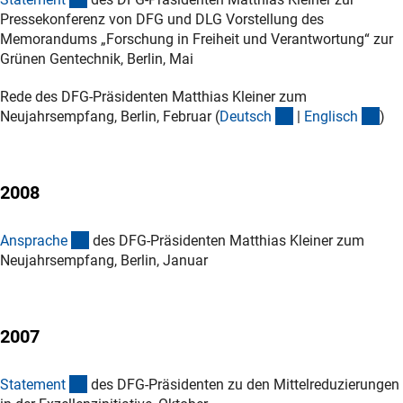
Pressekonferenz von DFG und DLG Vorstellung des
Memorandums „Forschung in Freiheit und Verantwortung“ zur
Grünen Gentechnik, Berlin, Mai
Rede des DFG-Präsidenten Matthias Kleiner zum
(Download)
(Do
Neujahrsempfang, Berlin, Februar (
Deutsc
h
|
Englisc
h
)
2008
(Download)
Ansprach
e
des DFG-Präsidenten Matthias Kleiner zum
Neujahrsempfang, Berlin, Januar
2007
(Download)
Statemen
t
des DFG-Präsidenten zu den Mittelreduzierungen