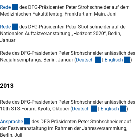
(Download)
Red
e
des DFG-Präsidenten Peter Strohschneider auf dem
Medizinischen Fakultätentag, Frankfurt am Main, Juni
(Download)
Red
e
des DFG-Präsidenten Peter Strohschneider auf der
Nationalen Auftaktveranstaltung „Horizont 2020“, Berlin,
Januar
Rede des DFG-Präsidenten Peter Strohschneider anlässlich des
(Download)
(D
Neujahrsempfangs, Berlin, Januar (
Deutsc
h
|
Englisc
h
)
2013
Rede des DFG-Präsidenten Peter Strohschneider anlässlich des
(Download)
(Dow
10th STS-Forum, Kyoto, Oktober (
Deutsc
h
|
Englisc
h
)
(Download)
Ansprach
e
des DFG-Präsidenten Peter Strohschneider auf
der Festveranstaltung im Rahmen der Jahresversammlung,
Berlin, Juli