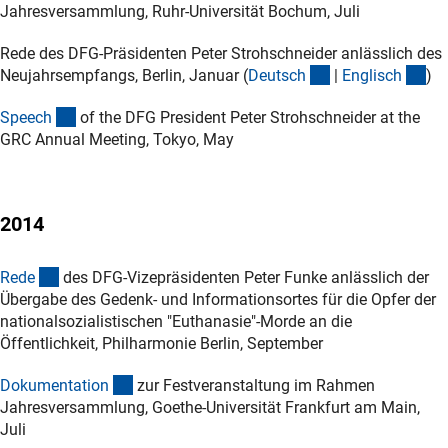
Jahresversammlung, Ruhr-Universität Bochum, Juli
Rede des DFG-Präsidenten Peter Strohschneider anlässlich des
(Download)
(D
Neujahrsempfangs, Berlin, Januar (
Deutsc
h
|
Englisc
h
)
(Download)
Speec
h
of the DFG President Peter Strohschneider at the
GRC Annual Meeting, Tokyo, May
2014
(Download)
Red
e
des DFG-Vizepräsidenten Peter Funke anlässlich der
Übergabe des Gedenk- und Informationsortes für die Opfer der
nationalsozialistischen "Euthanasie"-Morde an die
Öffentlichkeit, Philharmonie Berlin, September
(Download)
Dokumentatio
n
zur Festveranstaltung im Rahmen
Jahresversammlung, Goethe-Universität Frankfurt am Main,
Juli