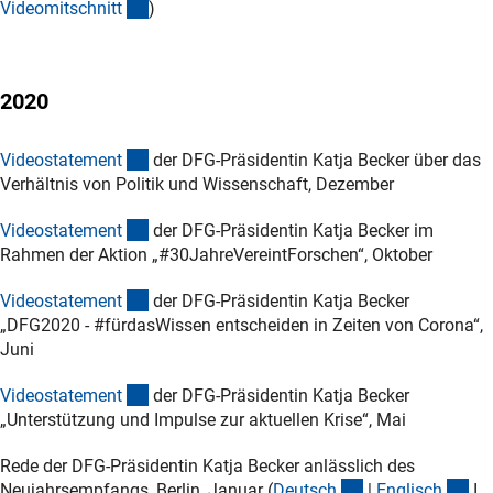
(externer Link)
Videomitschnit
t
)
2020
(externer Link)
Videostatemen
t
der DFG-Präsidentin Katja Becker über das
Verhältnis von Politik und Wissenschaft, Dezember
(externer Link)
Videostatemen
t
der DFG-Präsidentin Katja Becker im
Rahmen der Aktion „#30JahreVereintForschen“, Oktober
(externer Link)
Videostatemen
t
der DFG-Präsidentin Katja Becker
„DFG2020 - #fürdasWissen entscheiden in Zeiten von Corona“,
Juni
(externer Link)
Videostatemen
t
der DFG-Präsidentin Katja Becker
„Unterstützung und Impulse zur aktuellen Krise“, Mai
Rede der DFG-Präsidentin Katja Becker anlässlich des
(Download)
(D
Neujahrsempfangs, Berlin, Januar (
Deutsc
h
|
Englisc
h
I