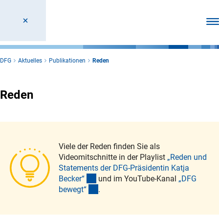
Men
DFG
Aktuelles
Publikationen
Reden
Reden
Viele der Reden finden Sie als
Videomitschnitte in der Playlist
„Reden und
Statements der DFG-Präsidentin Katja
(externer Link)
Becker
“
und im YouTube-Kanal
„DFG
(externer Link)
bewegt
“
.