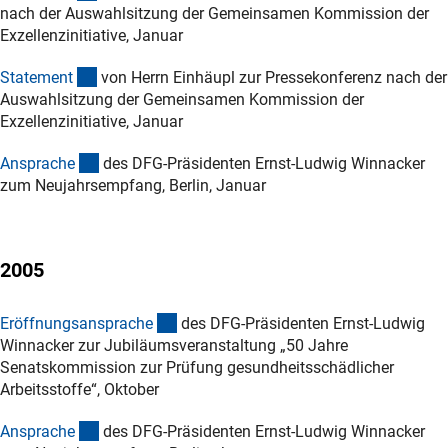
nach der Auswahlsitzung der Gemeinsamen Kommission der
Exzellenzinitiative, Januar
(Download)
Statemen
t
von Herrn Einhäupl zur Pressekonferenz nach der
Auswahlsitzung der Gemeinsamen Kommission der
Exzellenzinitiative, Januar
(Download)
Ansprach
e
des DFG-Präsidenten Ernst-Ludwig Winnacker
zum Neujahrsempfang, Berlin, Januar
2005
(Download)
Eröffnungsansprach
e
des DFG-Präsidenten Ernst-Ludwig
Winnacker zur Jubiläumsveranstaltung „50 Jahre
Senatskommission zur Prüfung gesundheitsschädlicher
Arbeitsstoffe“, Oktober
(Download)
Ansprach
e
des DFG-Präsidenten Ernst-Ludwig Winnacker