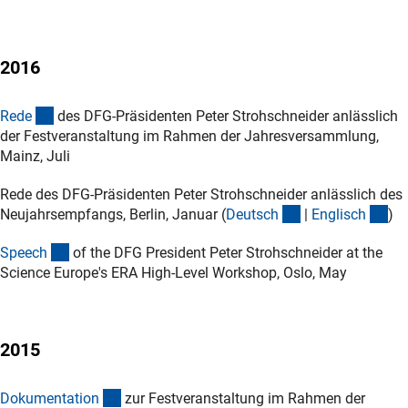
2016
(Download)
Red
e
des DFG-Präsidenten Peter Strohschneider anlässlich
der Festveranstaltung im Rahmen der Jahresversammlung,
Mainz, Juli
Rede des DFG-Präsidenten Peter Strohschneider anlässlich des
(Download)
(D
Neujahrsempfangs, Berlin, Januar (
Deutsc
h
|
Englisc
h
)
(Download)
Speec
h
of the DFG President Peter Strohschneider at the
Science Europe's ERA High-Level Workshop, Oslo, May
2015
(Download)
Dokumentatio
n
zur Festveranstaltung im Rahmen der