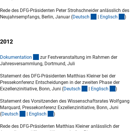
Rede des DFG-Präsidenten Peter Strohschneider anlässlich des
(Download)
(D
Neujahrsempfangs, Berlin, Januar (
Deutsc
h
|
Englisc
h
)
2012
(Download)
Dokumentatio
n
zur Festveranstaltung im Rahmen der
Jahresversammlung, Dortmund, Juli
Statement des DFG-Präsidenten Matthias Kleiner bei der
Pressekonferenz Entscheidungen in der zweiten Phase der
(Download)
(Downl
Exzellenzinitiative, Bonn, Juni (
Deutsc
h
|
Englisc
h
)
Statement des Vorsitzenden des Wissenschaftsrates Wolfgang
Marquard, Pressekonferenz Exzellenzinitiative, Bonn, Juni
(Download)
(Download)
(
Deutsc
h
|
Englisc
h
)
Rede des DFG-Präsidenten Matthias Kleiner anlässlich der