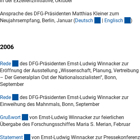
in der Exzellenzinitiative, Oktober
Ansprache des DFG-Präsidenten Matthias Kleiner zum
(Download)
(Do
Neujahrsempfang, Berlin, Januar (
Deutsc
h
|
Englisc
h
)
2006
(Download)
Red
e
des DFG-Präsidenten Ernst-Ludwig Winnacker zur
Eröffnung der Ausstellung „Wissenschaft, Planung, Vertreibung
– Der Generalplan Ost der Nationalsozialisten“, Bonn,
September
(Download)
Red
e
des DFG-Präsidenten Ernst-Ludwig Winnacker zur
Einweihung des Mahnmals, Bonn, September
(Download)
Grußwor
t
von Ernst-Ludwig Winnacker zur feierlichen
Übergabe des Forschungsschiffes Maria S. Merian, Februar
(Download)
Statemen
t
von Ernst-Ludwig Winnacker zur Pressekonferenz