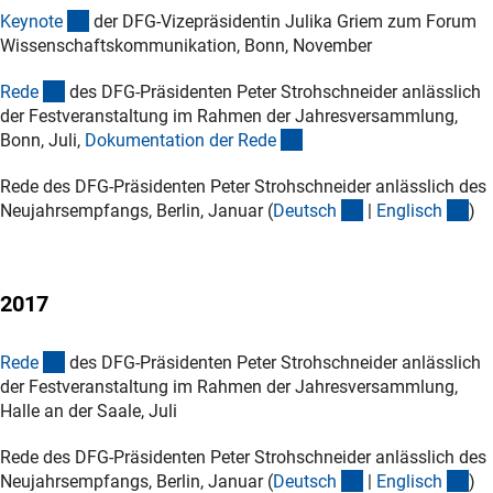
(Download)
Keynot
e
der DFG-Vizepräsidentin Julika Griem zum Forum
Wissenschaftskommunikation, Bonn, November
(Download)
Red
e
des DFG-Präsidenten Peter Strohschneider anlässlich
der Festveranstaltung im Rahmen der Jahresversammlung,
(Download)
Bonn, Juli,
Dokumentation der Red
e
Rede des DFG-Präsidenten Peter Strohschneider anlässlich des
(Download)
(D
Neujahrsempfangs, Berlin, Januar (
Deutsc
h
|
Englisc
h
)
2017
(Download)
Red
e
des DFG-Präsidenten Peter Strohschneider anlässlich
der Festveranstaltung im Rahmen der Jahresversammlung,
Halle an der Saale, Juli
Rede des DFG-Präsidenten Peter Strohschneider anlässlich des
(Download)
(D
Neujahrsempfangs, Berlin, Januar (
Deutsc
h
|
Englisc
h
)