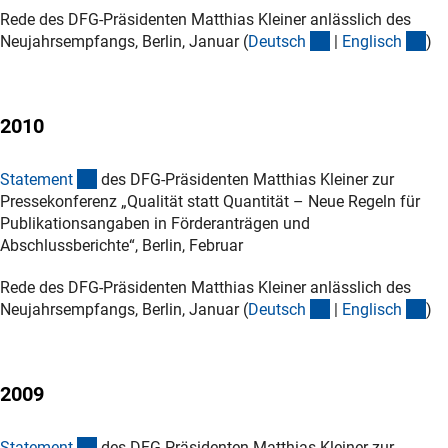
Rede des DFG-Präsidenten Matthias Kleiner anlässlich des
(Download)
(D
Neujahrsempfangs, Berlin, Januar (
Deutsc
h
|
Englisc
h
)
2010
(Download)
Statemen
t
des DFG-Präsidenten Matthias Kleiner zur
Pressekonferenz „Qualität statt Quantität – Neue Regeln für
Publikationsangaben in Förderanträgen und
Abschlussberichte“, Berlin, Februar
Rede des DFG-Präsidenten Matthias Kleiner anlässlich des
(Download)
(D
Neujahrsempfangs, Berlin, Januar (
Deutsc
h
|
Englisc
h
)
2009
(Download)
Statemen
t
des DFG-Präsidenten Matthias Kleiner zur