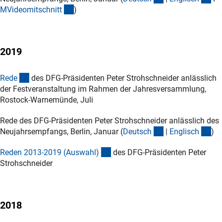
(externer Link)
MVideomitschnit
t
)
2019
(Download)
Red
e
des DFG-Präsidenten Peter Strohschneider anlässlich
der Festveranstaltung im Rahmen der Jahresversammlung,
Rostock-Warnemünde, Juli
Rede des DFG-Präsidenten Peter Strohschneider anlässlich des
(Download)
(D
Neujahrsempfangs, Berlin, Januar (
Deutsc
h
|
Englisc
h
)
(Download)
Reden 2013-2019 (Auswahl
)
des DFG-Präsidenten Peter
Strohschneider
2018