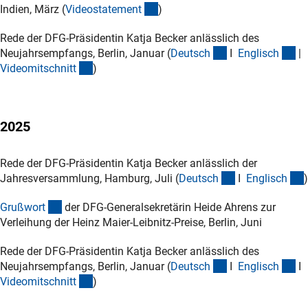
(externer Link)
Indien, März (
Videostatemen
t
)
Rede der DFG-Präsidentin Katja Becker anlässlich des
(Download)
(D
Neujahrsempfangs, Berlin, Januar (
Deutsc
h
I
Englisc
h
|
(interner Link)
Videomitschnit
t
)
2025
Rede der DFG-Präsidentin Katja Becker anlässlich der
(Download)
Jahresversammlung, Hamburg, Juli (
Deutsc
h
I
Englisc
h
)
(Download)
Grußwor
t
der DFG-Generalsekretärin Heide Ahrens zur
Verleihung der Heinz Maier-Leibnitz-Preise, Berlin, Juni
Rede der DFG-Präsidentin Katja Becker anlässlich des
(Download)
(D
Neujahrsempfangs, Berlin, Januar (
Deutsc
h
I
Englisc
h
I
(interner Link)
Videomitschnit
t
)