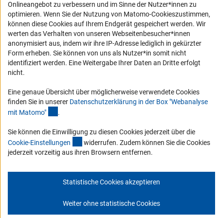
schauen Sie sich die Ausgaben online an.
Onlineangebot zu verbessern und im Sinne der Nutzer*innen zu
optimieren. Wenn Sie der Nutzung von Matomo-Cookieszustimmen,
können diese Cookies auf Ihrem Endgerät gespeichert werden. Wir
werten das Verhalten von unseren Webseitenbesucher*innen
Zum Newsletter
anonymisiert aus, indem wir ihre IP-Adresse lediglich in gekürzter
Form erheben. Sie können von uns als Nutzer*in somit nicht
identifiziert werden. Eine Weitergabe Ihrer Daten an Dritte erfolgt
nicht.
Impressum
Datenschutz
Cookie-Einstellungen
Kontakt
Eine genaue Übersicht über möglicherweise verwendete Cookies
Service
finden Sie in unserer
Datenschutzerklärung in der Box "Webanalyse
© 2026 DFG
(Anchor Link)
mit Matomo
"
.
Sie können die Einwilligung zu diesen Cookies jederzeit über die
(interner Link)
Cookie-Einstellunge
n
widerrufen. Zudem können Sie die Cookies
jederzeit vorzeitig aus ihren Browsern entfernen.
Statistische Cookies akzeptieren
Weiter ohne statistische Cookies
Zum Anfang 