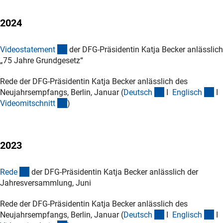
2024
(externer Link)
Videostatemen
t
der DFG-Präsidentin Katja Becker anlässlich
„75 Jahre Grundgesetz“
Rede der DFG-Präsidentin Katja Becker anlässlich des
(Download)
(D
Neujahrsempfangs, Berlin, Januar (
Deutsc
h
I
Englisc
h
I
(interner Link)
Videomitschnit
t
)
2023
(Download)
Red
e
der DFG-Präsidentin Katja Becker anlässlich der
Jahresversammlung, Juni
Rede der DFG-Präsidentin Katja Becker anlässlich des
(Download)
(D
Neujahrsempfangs, Berlin, Januar (
Deutsc
h
I
Englisc
h
I