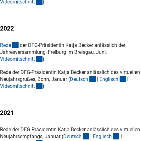
(externer Link)
Videomitschnit
t
)
2022
(Download)
Red
e
der DFG-Präsidentin Katja Becker anlässlich der
Jahresversammlung, Freiburg im Breisgau, Juni,
(externer Link)
Videomitschnit
t
)
Rede der DFG-Präsidentin Katja Becker anlässlich des virtuellen
(Download)
(Down
Neujahrsgrußes, Bonn, Januar (
Deutsc
h
|
Englisc
h
I
(externer Link)
Videomitschnit
t
)
2021
Rede der DFG-Präsidentin Katja Becker anlässlich des virtuellen
(Download)
(Downloa
Neujahrsempfangs, Januar (
Deutsc
h
|
Englisc
h
I