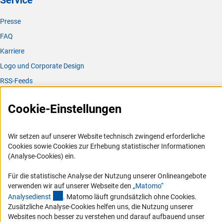
Service
Presse
FAQ
Karriere
Logo und Corporate Design
RSS-Feeds
Compliance
Cookie-Einstellungen
Vergabeverfahren
Barrierefreiheit
Wir setzen auf unserer Website technisch zwingend erforderliche
Cookies sowie Cookies zur Erhebung statistischer Informationen
Service und Informationen für Menschen mit Behinderungen
(Analyse-Cookies) ein.
Erklärung zur Barrierefreiheit
Für die statistische Analyse der Nutzung unserer Onlineangebote
Barriere melden
verwenden wir auf unserer Webseite den
„Matomo“
DFG-aktuell
(externer Link)
Analysediens
t
. Matomo läuft grundsätzlich ohne Cookies.
Zusätzliche Analyse-Cookies helfen uns, die Nutzung unserer
Erhalten Sie Neuigkeiten aus der DFG direkt in Ihr Mailpostfach oder
Websites noch besser zu verstehen und darauf aufbauend unser