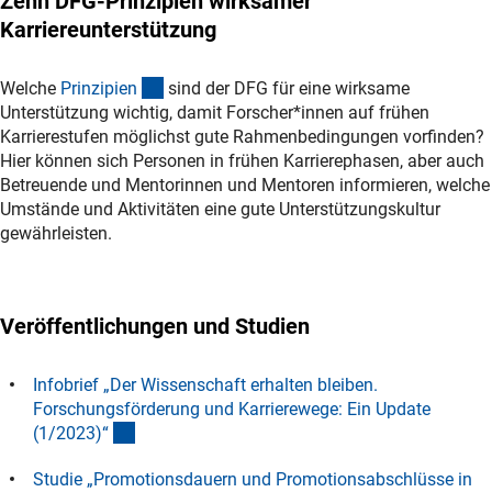
Zehn DFG-Prinzipien wirksamer
Karriereunterstützung
(interner Link)
Welche
Prinzipie
n
sind der DFG für eine wirksame
Unterstützung wichtig, damit Forscher*innen auf frühen
Karrierestufen möglichst gute Rahmenbedingungen vorfinden?
Hier können sich Personen in frühen Karrierephasen, aber auch
Betreuende und Mentorinnen und Mentoren informieren, welche
Umstände und Aktivitäten eine gute Unterstützungskultur
gewährleisten.
Veröffentlichungen und Studien
Infobrief „Der Wissenschaft erhalten bleiben.
Forschungsförderung und Karrierewege: Ein Update
(externer Link)
(1/2023)
“
Studie „Promotionsdauern und Promotionsabschlüsse in