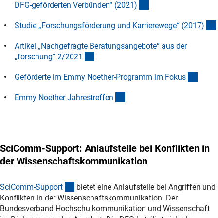
(interner Link)
DFG-geförderten Verbünden“ (2021
)
Studie „Forschungsförderung und Karrierewege“ (2017
)
Artikel „Nachgefragte Beratungsangebote“ aus der
(interner Link)
„forschung“ 2/202
1
(inter
Geförderte im Emmy Noether-Programm im Foku
s
(interner Link)
Emmy Noether Jahrestreffe
n
SciComm-Support: Anlaufstelle bei Konflikten in
der Wissenschaftskommunikation
(externer Link)
SciComm-Suppor
t
bietet eine Anlaufstelle bei Angriffen und
Konflikten in der Wissenschaftskommunikation. Der
Bundesverband Hochschulkommunikation und Wissenschaft