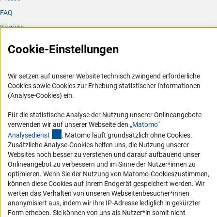
FAQ
Karriere
Logo und Corporate Design
Cookie-Einstellungen
RSS-Feeds
Compliance
Wir setzen auf unserer Website technisch zwingend erforderliche
Vergabeverfahren
Cookies sowie Cookies zur Erhebung statistischer Informationen
(Analyse-Cookies) ein.
Barrierefreiheit
Für die statistische Analyse der Nutzung unserer Onlineangebote
Service und Informationen für Menschen mit Behinderungen
verwenden wir auf unserer Webseite den
„Matomo“
(externer Link)
Analysediens
t
. Matomo läuft grundsätzlich ohne Cookies.
Erklärung zur Barrierefreiheit
Zusätzliche Analyse-Cookies helfen uns, die Nutzung unserer
Barriere melden
Websites noch besser zu verstehen und darauf aufbauend unser
Onlineangebot zu verbessern und im Sinne der Nutzer*innen zu
DFG-aktuell
optimieren. Wenn Sie der Nutzung von Matomo-Cookieszustimmen,
können diese Cookies auf Ihrem Endgerät gespeichert werden. Wir
Erhalten Sie Neuigkeiten aus der DFG direkt in Ihr Mailpostfach oder
werten das Verhalten von unseren Webseitenbesucher*innen
schauen Sie sich die Ausgaben online an.
anonymisiert aus, indem wir ihre IP-Adresse lediglich in gekürzter
Form erheben. Sie können von uns als Nutzer*in somit nicht