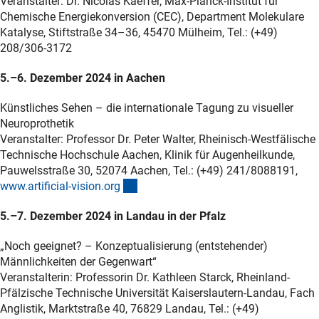
Veranstalter: Dr. Nicolas Kaeffer, Max-Planck-Institut für
Chemische Energiekonversion (CEC), Department Molekulare
Katalyse, Stiftstraße 34–36, 45470 Mülheim, Tel.: (+49)
208/306-3172
5.–6. Dezember 2024 in Aachen
Künstliches Sehen – die internationale Tagung zu visueller
Neuroprothetik
Veranstalter: Professor Dr. Peter Walter, Rheinisch-Westfälische
Technische Hochschule Aachen, Klinik für Augenheilkunde,
Pauwelsstraße 30, 52074 Aachen, Tel.: (+49) 241/8088191,
(externer Link)
www.artificial-vision.or
g
5.–7. Dezember 2024 in Landau in der Pfalz
„Noch geeignet? – Konzeptualisierung (entstehender)
Männlichkeiten der Gegenwart“
Veranstalterin: Professorin Dr. Kathleen Starck, Rheinland-
Pfälzische Technische Universität Kaiserslautern-Landau, Fach
Anglistik, Marktstraße 40, 76829 Landau, Tel.: (+49)