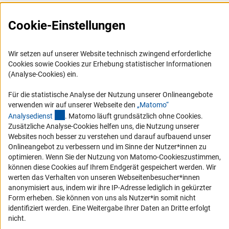
Presse
FAQ
Cookie-Einstellungen
Karriere
Logo und Corporate Design
Wir setzen auf unserer Website technisch zwingend erforderliche
Cookies sowie Cookies zur Erhebung statistischer Informationen
RSS-Feeds
(Analyse-Cookies) ein.
Compliance
Für die statistische Analyse der Nutzung unserer Onlineangebote
Vergabeverfahren
verwenden wir auf unserer Webseite den
„Matomo“
Barrierefreiheit
(externer Link)
Analysediens
t
. Matomo läuft grundsätzlich ohne Cookies.
Zusätzliche Analyse-Cookies helfen uns, die Nutzung unserer
Websites noch besser zu verstehen und darauf aufbauend unser
Service und Informationen für Menschen mit Behinderungen
Onlineangebot zu verbessern und im Sinne der Nutzer*innen zu
Erklärung zur Barrierefreiheit
optimieren. Wenn Sie der Nutzung von Matomo-Cookieszustimmen,
können diese Cookies auf Ihrem Endgerät gespeichert werden. Wir
Barriere melden
werten das Verhalten von unseren Webseitenbesucher*innen
DFG-aktuell
anonymisiert aus, indem wir ihre IP-Adresse lediglich in gekürzter
Form erheben. Sie können von uns als Nutzer*in somit nicht
Erhalten Sie Neuigkeiten aus der DFG direkt in Ihr Mailpostfach oder
identifiziert werden. Eine Weitergabe Ihrer Daten an Dritte erfolgt
schauen Sie sich die Ausgaben online an.
nicht.