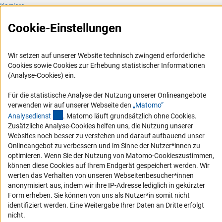
Karriere
Logo und Corporate Design
Cookie-Einstellungen
RSS-Feeds
Compliance
Wir setzen auf unserer Website technisch zwingend erforderliche
Cookies sowie Cookies zur Erhebung statistischer Informationen
Vergabeverfahren
(Analyse-Cookies) ein.
Barrierefreiheit
Für die statistische Analyse der Nutzung unserer Onlineangebote
Service und Informationen für Menschen mit Behinderungen
verwenden wir auf unserer Webseite den
„Matomo“
(externer Link)
Analysediens
t
. Matomo läuft grundsätzlich ohne Cookies.
Erklärung zur Barrierefreiheit
Zusätzliche Analyse-Cookies helfen uns, die Nutzung unserer
Barriere melden
Websites noch besser zu verstehen und darauf aufbauend unser
Onlineangebot zu verbessern und im Sinne der Nutzer*innen zu
DFG-aktuell
optimieren. Wenn Sie der Nutzung von Matomo-Cookieszustimmen,
können diese Cookies auf Ihrem Endgerät gespeichert werden. Wir
Erhalten Sie Neuigkeiten aus der DFG direkt in Ihr Mailpostfach oder
werten das Verhalten von unseren Webseitenbesucher*innen
schauen Sie sich die Ausgaben online an.
anonymisiert aus, indem wir ihre IP-Adresse lediglich in gekürzter
Form erheben. Sie können von uns als Nutzer*in somit nicht
identifiziert werden. Eine Weitergabe Ihrer Daten an Dritte erfolgt
Zum Newsletter
nicht.