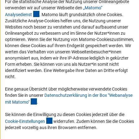
Für die statistische Analyse der Nutzung unserer Onlineangebote
Barrierefreiheit
verwenden wir auf unserer Webseite den
„Matomo“
(externer Link)
Analysediens
t
. Matomo läuft grundsätzlich ohne Cookies.
Service und Informationen für Menschen mit Behinderungen
Zusätzliche Analyse-Cookies helfen uns, die Nutzung unserer
Erklärung zur Barrierefreiheit
Websites noch besser zu verstehen und darauf aufbauend unser
Onlineangebot zu verbessern und im Sinne der Nutzer*innen zu
Barriere melden
optimieren. Wenn Sie der Nutzung von Matomo-Cookieszustimmen,
DFG-aktuell
können diese Cookies auf Ihrem Endgerät gespeichert werden. Wir
werten das Verhalten von unseren Webseitenbesucher*innen
anonymisiert aus, indem wir ihre IP-Adresse lediglich in gekürzter
Erhalten Sie Neuigkeiten aus der DFG direkt in Ihr Mailpostfach oder
Form erheben. Sie können von uns als Nutzer*in somit nicht
schauen Sie sich die Ausgaben online an.
identifiziert werden. Eine Weitergabe Ihrer Daten an Dritte erfolgt
nicht.
Zum Newsletter
Eine genaue Übersicht über möglicherweise verwendete Cookies
finden Sie in unserer
Datenschutzerklärung in der Box "Webanalyse
(Anchor Link)
mit Matomo
"
.
Sie können die Einwilligung zu diesen Cookies jederzeit über die
Impressum
Datenschutz
Cookie-Einstellungen
Kontakt
(interner Link)
Cookie-Einstellunge
n
widerrufen. Zudem können Sie die Cookies
Service
jederzeit vorzeitig aus ihren Browsern entfernen.
© 2026 DFG