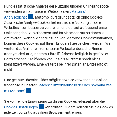
Barrierefreiheit
Für die statistische Analyse der Nutzung unserer Onlineangebote
verwenden wir auf unserer Webseite den
„Matomo“
Service und Informationen für Menschen mit Behinderungen
(externer Link)
Analysediens
t
. Matomo läuft grundsätzlich ohne Cookies.
Zusätzliche Analyse-Cookies helfen uns, die Nutzung unserer
Erklärung zur Barrierefreiheit
Websites noch besser zu verstehen und darauf aufbauend unser
Barriere melden
Onlineangebot zu verbessern und im Sinne der Nutzer*innen zu
optimieren. Wenn Sie der Nutzung von Matomo-Cookieszustimmen,
DFG-aktuell
können diese Cookies auf Ihrem Endgerät gespeichert werden. Wir
werten das Verhalten von unseren Webseitenbesucher*innen
Erhalten Sie Neuigkeiten aus der DFG direkt in Ihr Mailpostfach oder
anonymisiert aus, indem wir ihre IP-Adresse lediglich in gekürzter
schauen Sie sich die Ausgaben online an.
Form erheben. Sie können von uns als Nutzer*in somit nicht
identifiziert werden. Eine Weitergabe Ihrer Daten an Dritte erfolgt
nicht.
Zum Newsletter
Eine genaue Übersicht über möglicherweise verwendete Cookies
finden Sie in unserer
Datenschutzerklärung in der Box "Webanalyse
(Anchor Link)
mit Matomo
"
.
Impressum
Datenschutz
Cookie-Einstellungen
Kontakt
Sie können die Einwilligung zu diesen Cookies jederzeit über die
Service
(interner Link)
Cookie-Einstellunge
n
widerrufen. Zudem können Sie die Cookies
© 2026 DFG
jederzeit vorzeitig aus ihren Browsern entfernen.