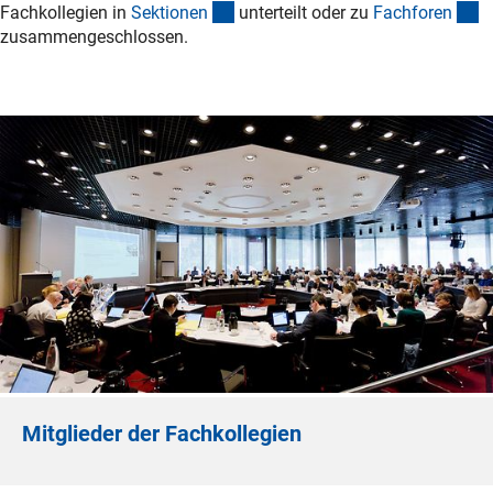
(interner Link)
(i
Fachkollegien in
Sektione
n
unterteilt oder zu
Fachfore
n
zusammengeschlossen.
Mitglieder der Fachkollegien