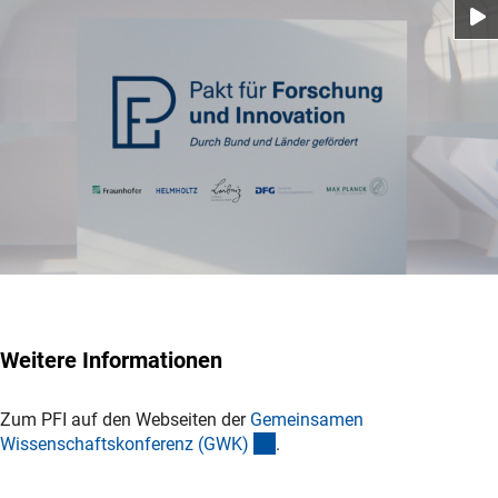
Weitere Informationen
Zum PFI auf den Webseiten der
Gemeinsamen
(externer Link)
Wissenschaftskonferenz (GWK
)
.