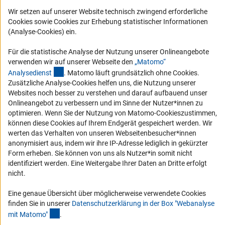
Logo und Corporate Design
Wir setzen auf unserer Website technisch zwingend erforderliche
RSS-Feeds
Cookies sowie Cookies zur Erhebung statistischer Informationen
(Analyse-Cookies) ein.
Compliance
Vergabeverfahren
Für die statistische Analyse der Nutzung unserer Onlineangebote
verwenden wir auf unserer Webseite den
„Matomo“
Barrierefreiheit
(externer Link)
Analysediens
t
. Matomo läuft grundsätzlich ohne Cookies.
Zusätzliche Analyse-Cookies helfen uns, die Nutzung unserer
Service und Informationen für Menschen mit Behinderungen
Websites noch besser zu verstehen und darauf aufbauend unser
Onlineangebot zu verbessern und im Sinne der Nutzer*innen zu
Erklärung zur Barrierefreiheit
optimieren. Wenn Sie der Nutzung von Matomo-Cookieszustimmen,
Barriere melden
können diese Cookies auf Ihrem Endgerät gespeichert werden. Wir
werten das Verhalten von unseren Webseitenbesucher*innen
DFG-aktuell
anonymisiert aus, indem wir ihre IP-Adresse lediglich in gekürzter
Form erheben. Sie können von uns als Nutzer*in somit nicht
Erhalten Sie Neuigkeiten aus der DFG direkt in Ihr Mailpostfach oder
identifiziert werden. Eine Weitergabe Ihrer Daten an Dritte erfolgt
schauen Sie sich die Ausgaben online an.
nicht.
Eine genaue Übersicht über möglicherweise verwendete Cookies
Zum Newsletter
finden Sie in unserer
Datenschutzerklärung in der Box "Webanalyse
(Anchor Link)
mit Matomo
"
.