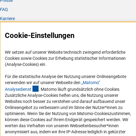
Presse
FAQ
Karriere
Logo und Corporate Design
Cookie-Einstellungen
RSS-Feeds
Compliance
Wir setzen auf unserer Website technisch zwingend erforderliche
Vergabeverfahren
Cookies sowie Cookies zur Erhebung statistischer Informationen
Barrierefreiheit
(Analyse-Cookies) ein.
Für die statistische Analyse der Nutzung unserer Onlineangebote
Service und Informationen für Menschen mit Behinderungen
verwenden wir auf unserer Webseite den
„Matomo“
Erklärung zur Barrierefreiheit
(externer Link)
Analysediens
t
. Matomo läuft grundsätzlich ohne Cookies.
Zusätzliche Analyse-Cookies helfen uns, die Nutzung unserer
Barriere melden
Websites noch besser zu verstehen und darauf aufbauend unser
DFG-aktuell
Onlineangebot zu verbessern und im Sinne der Nutzer*innen zu
optimieren. Wenn Sie der Nutzung von Matomo-Cookieszustimmen,
Erhalten Sie Neuigkeiten aus der DFG direkt in Ihr Mailpostfach oder
können diese Cookies auf Ihrem Endgerät gespeichert werden. Wir
schauen Sie sich die Ausgaben online an.
werten das Verhalten von unseren Webseitenbesucher*innen
anonymisiert aus, indem wir ihre IP-Adresse lediglich in gekürzter