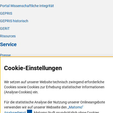
Portal Wissenschaftliche Integrität
GEPRIS
GEPRIS historisch
GERiT
RIsources
Service
Presse
FAQ
Cookie-Einstellungen
Karriere
Logo und Corporate Design
Wir setzen auf unserer Website technisch zwingend erforderliche
RSS-Feeds
Cookies sowie Cookies zur Erhebung statistischer Informationen
(Analyse-Cookies) ein.
Compliance
Vergabeverfahren
Für die statistische Analyse der Nutzung unserer Onlineangebote
verwenden wir auf unserer Webseite den
„Matomo“
Barrierefreiheit
(externer Link)
Analysediens
t
. Matomo läuft grundsätzlich ohne Cookies.