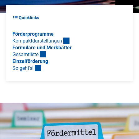
Quicklinks
Förderprogramme
Kompaktdarstellunge
n
Formulare und Merkbätter
Gesamtlist
e
Einzelförderung
So geht’s
!
Förderung