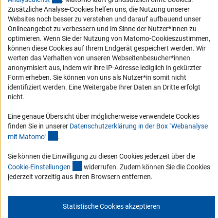
Zusätzliche Analyse-Cookies helfen uns, die Nutzung unserer
Service und Informationen für Menschen mit Behinderungen
Websites noch besser zu verstehen und darauf aufbauend unser
Erklärung zur Barrierefreiheit
Onlineangebot zu verbessern und im Sinne der Nutzer*innen zu
optimieren. Wenn Sie der Nutzung von Matomo-Cookieszustimmen,
Barriere melden
können diese Cookies auf Ihrem Endgerät gespeichert werden. Wir
DFG-aktuell
werten das Verhalten von unseren Webseitenbesucher*innen
anonymisiert aus, indem wir ihre IP-Adresse lediglich in gekürzter
Form erheben. Sie können von uns als Nutzer*in somit nicht
Erhalten Sie Neuigkeiten aus der DFG direkt in Ihr Mailpostfach oder
identifiziert werden. Eine Weitergabe Ihrer Daten an Dritte erfolgt
schauen Sie sich die Ausgaben online an.
nicht.
Eine genaue Übersicht über möglicherweise verwendete Cookies
Zum Newsletter
finden Sie in unserer
Datenschutzerklärung in der Box "Webanalyse
(Anchor Link)
mit Matomo
"
.
Sie können die Einwilligung zu diesen Cookies jederzeit über die
(interner Link)
Cookie-Einstellunge
n
widerrufen. Zudem können Sie die Cookies
Impressum
Datenschutz
Cookie-Einstellungen
Kontakt
jederzeit vorzeitig aus ihren Browsern entfernen.
Service
© 2026 DFG
Statistische Cookies akzeptieren