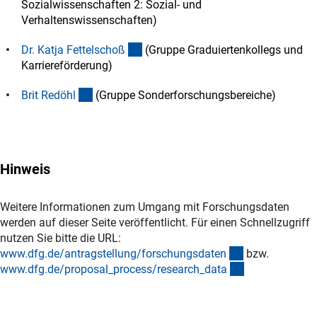
Sozialwissenschaften 2: Sozial- und
Verhaltenswissenschaften)
(externer Link)
Dr. Katja Fettelscho
ß
(Gruppe Graduiertenkollegs und
Karriereförderung)
(externer Link)
Brit Redöh
l
(Gruppe Sonderforschungsbereiche)
Hinweis
Weitere Informationen zum Umgang mit Forschungsdaten
werden auf dieser Seite veröffentlicht. Für einen Schnellzugriff
nutzen Sie bitte die URL:
(interner Link)
www.dfg.de/antragstellung/forschungsdate
n
bzw.
(interner Link)
www.dfg.de/proposal_process/research_dat
a