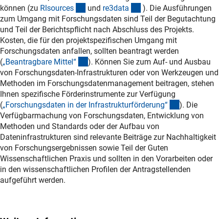
(externer Link)
(externer Link)
können (zu
RIsource
s
und
re3dat
a
). Die Ausführungen
zum Umgang mit Forschungsdaten sind Teil der Begutachtung
und Teil der Berichtspflicht nach Abschluss des Projekts.
Kosten, die für den projektspezifischen Umgang mit
Forschungsdaten anfallen, sollten beantragt werden
(interner Link)
(
„Beantragbare Mittel
“
). Können Sie zum Auf- und Ausbau
von Forschungsdaten-Infrastrukturen oder von Werkzeugen und
Methoden im Forschungsdatenmanagement beitragen, stehen
Ihnen spezifische Förderinstrumente zur Verfügung
(interner Li
(
„Forschungsdaten in der Infrastrukturförderung
“
). Die
Verfügbarmachung von Forschungsdaten, Entwicklung von
Methoden und Standards oder der Aufbau von
Dateninfrastrukturen sind relevante Beiträge zur Nachhaltigkeit
von Forschungsergebnissen sowie Teil der Guten
Wissenschaftlichen Praxis und sollten in den Vorarbeiten oder
in den wissenschaftlichen Profilen der Antragstellenden
aufgeführt werden.