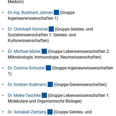
Medizin)
(externer Link)
Dr.-Ing. Burkhard Jahne
n
(Gruppe
Ingenieurwissenschaften 1)
(externer Link)
Dr. Christoph Kümme
l
(Gruppe Geistes- und
Sozialwissenschaften 1: Geistes- und
Kulturwissenschaften)
(externer Link)
Dr. Michael Mülle
r
(Gruppe Lebenswissenschaften 2:
Mikrobiologie, Immunologie, Neurowissenschaften)
(externer Link)
Dr. Cosima Schuste
r
(Gruppe Ingenieurwissenschaften
1)
(externer Link)
Dr. Kristian Sudman
n
(Gruppe Geowissenschaften)
(externer Link)
Dr. Meike Teschk
e
(Gruppe Lebenswissenschaften 1:
Molekulare und Organismische Biologie)
(externer Link)
Dr. Annabell Zentarr
a
(Gruppe Geistes- und