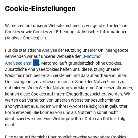
Cookie-Einstellungen
RSS-Feeds
Compliance
Wir setzen auf unserer Website technisch zwingend erforderliche
Vergabeverfahren
Cookies sowie Cookies zur Erhebung statistischer Informationen
Barrierefreiheit
(Analyse-Cookies) ein.
Service und Informationen für Menschen mit Behinderungen
Für die statistische Analyse der Nutzung unserer Onlineangebote
verwenden wir auf unserer Webseite den
„Matomo“
Erklärung zur Barrierefreiheit
(externer Link)
Analysediens
t
. Matomo läuft grundsätzlich ohne Cookies.
Barriere melden
Zusätzliche Analyse-Cookies helfen uns, die Nutzung unserer
Websites noch besser zu verstehen und darauf aufbauend unser
DFG-aktuell
Onlineangebot zu verbessern und im Sinne der Nutzer*innen zu
optimieren. Wenn Sie der Nutzung von Matomo-Cookieszustimmen,
Erhalten Sie Neuigkeiten aus der DFG direkt in Ihr Mailpostfach oder
können diese Cookies auf Ihrem Endgerät gespeichert werden. Wir
schauen Sie sich die Ausgaben online an.
werten das Verhalten von unseren Webseitenbesucher*innen
anonymisiert aus, indem wir ihre IP-Adresse lediglich in gekürzter
Form erheben. Sie können von uns als Nutzer*in somit nicht
Zum Newsletter
identifiziert werden. Eine Weitergabe Ihrer Daten an Dritte erfolgt
nicht.
Eine genaue Übersicht über möglicherweise verwendete Cookies