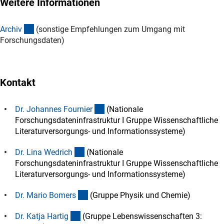
Weitere Informationen
(interner Link)
Archi
v
(sonstige Empfehlungen zum Umgang mit
Forschungsdaten)
Kontakt
(externer Link)
Dr. Johannes Fournie
r
(Nationale
Forschungsdateninfrastruktur I Gruppe Wissenschaftliche
Literaturversorgungs- und Informationssysteme)
(externer Link)
Dr. Lina Wedric
h
(Nationale
Forschungsdateninfrastruktur I Gruppe Wissenschaftliche
Literaturversorgungs- und Informationssysteme)
(externer Link)
Dr. Mario Bomer
s
(Gruppe Physik und Chemie)
(externer Link)
Dr. Katja Harti
g
(Gruppe Lebenswissenschaften 3: