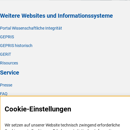
Weitere Websites und Informationssysteme
Portal Wissenschaftliche Integrität
GEPRIS
GEPRIS historisch
GERiT
RIsources
Service
Presse
FAQ
Karriere
Cookie-Einstellungen
Logo und Corporate Design
RSS-Feeds
Wir setzen auf unserer Website technisch zwingend erforderliche
Compliance