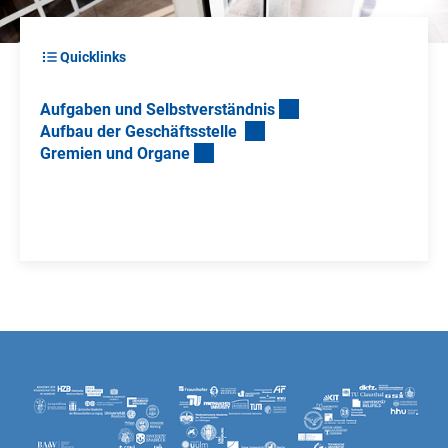
Quicklinks
Aufgaben und Selbstverständni
s
Aufbau der Geschäftsstelle
Gremien und Organ
e
Über uns