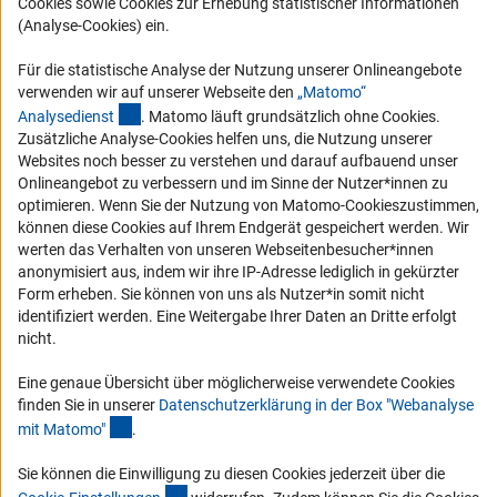
Cookies sowie Cookies zur Erhebung statistischer Informationen
(Analyse-Cookies) ein.
Vergabeverfahren
Barrierefreiheit
Für die statistische Analyse der Nutzung unserer Onlineangebote
verwenden wir auf unserer Webseite den
„Matomo“
Service und Informationen für Menschen mit Behinderungen
(externer Link)
Analysediens
t
. Matomo läuft grundsätzlich ohne Cookies.
Zusätzliche Analyse-Cookies helfen uns, die Nutzung unserer
Erklärung zur Barrierefreiheit
Websites noch besser zu verstehen und darauf aufbauend unser
Barriere melden
Onlineangebot zu verbessern und im Sinne der Nutzer*innen zu
optimieren. Wenn Sie der Nutzung von Matomo-Cookieszustimmen,
DFG-aktuell
können diese Cookies auf Ihrem Endgerät gespeichert werden. Wir
werten das Verhalten von unseren Webseitenbesucher*innen
Erhalten Sie Neuigkeiten aus der DFG direkt in Ihr Mailpostfach oder
anonymisiert aus, indem wir ihre IP-Adresse lediglich in gekürzter
schauen Sie sich die Ausgaben online an.
Form erheben. Sie können von uns als Nutzer*in somit nicht
identifiziert werden. Eine Weitergabe Ihrer Daten an Dritte erfolgt
nicht.
Zum Newsletter
Eine genaue Übersicht über möglicherweise verwendete Cookies
finden Sie in unserer
Datenschutzerklärung in der Box "Webanalyse
(Anchor Link)
mit Matomo
"
.
Impressum
Datenschutz
Cookie-Einstellungen
Kontakt
Sie können die Einwilligung zu diesen Cookies jederzeit über die
Service
(interner Link)