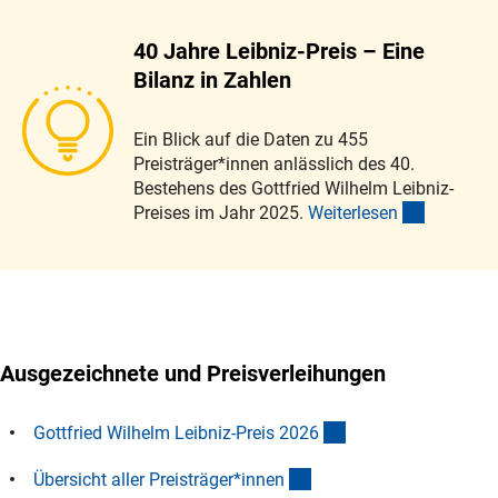
40 Jahre Leibniz-Preis – Eine
Bilanz in Zahlen
Ein Blick auf die Daten zu 455
Preisträger*innen anlässlich des 40.
Bestehens des Gottfried Wilhelm Leibniz-
(interner 
Preises im Jahr 2025.
Weiterlese
n
Ausgezeichnete und Preisverleihungen
(interner Link)
Gottfried Wilhelm Leibniz-Preis 202
6
(interner Link)
Übersicht aller Preisträger*inne
n