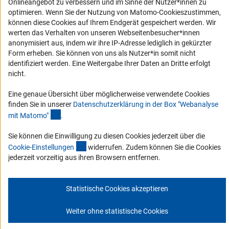
Onlineangebot zu verbessern und im Sinne der Nutzer*innen zu
Erklärung zur Barrierefreiheit
optimieren. Wenn Sie der Nutzung von Matomo-Cookieszustimmen,
können diese Cookies auf Ihrem Endgerät gespeichert werden. Wir
Barriere melden
werten das Verhalten von unseren Webseitenbesucher*innen
DFG-aktuell
anonymisiert aus, indem wir ihre IP-Adresse lediglich in gekürzter
Form erheben. Sie können von uns als Nutzer*in somit nicht
identifiziert werden. Eine Weitergabe Ihrer Daten an Dritte erfolgt
Erhalten Sie Neuigkeiten aus der DFG direkt in Ihr Mailpostfach oder
nicht.
schauen Sie sich die Ausgaben online an.
Eine genaue Übersicht über möglicherweise verwendete Cookies
finden Sie in unserer
Datenschutzerklärung in der Box "Webanalyse
Zum Newsletter
(Anchor Link)
mit Matomo
"
.
Sie können die Einwilligung zu diesen Cookies jederzeit über die
(interner Link)
Cookie-Einstellunge
n
widerrufen. Zudem können Sie die Cookies
jederzeit vorzeitig aus ihren Browsern entfernen.
Impressum
Datenschutz
Cookie-Einstellungen
Kontakt
Service
© 2026 DFG
Statistische Cookies akzeptieren
Weiter ohne statistische Cookies
Zum Anfang 