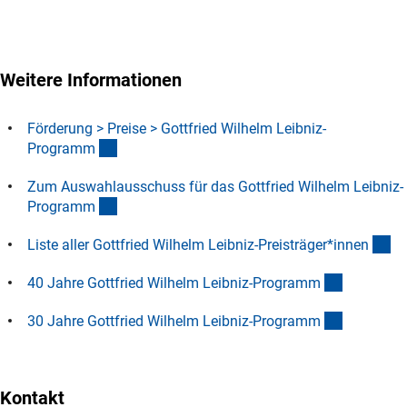
Weitere Informationen
Förderung > Preise > Gottfried Wilhelm Leibniz-
(interner Link)
Program
m
Zum Auswahlausschuss für das Gottfried Wilhelm Leibniz-
(interner Link)
Program
m
(D
Liste aller Gottfried Wilhelm Leibniz-Preisträger*inne
n
(Anchor L
40 Jahre Gottfried Wilhelm Leibniz-Program
m
(interner L
30 Jahre Gottfried Wilhelm Leibniz-Program
m
Kontakt