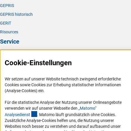
GEPRIS
GEPRIS historisch
GERiT
RIsources
Service
Presse
Cookie-Einstellungen
FAQ
Karriere
Wir setzen auf unserer Website technisch zwingend erforderliche
Logo und Corporate Design
Cookies sowie Cookies zur Erhebung statistischer Informationen
RSS-Feeds
(Analyse-Cookies) ein.
Compliance
Für die statistische Analyse der Nutzung unserer Onlineangebote
Vergabeverfahren
verwenden wir auf unserer Webseite den
„Matomo“
(externer Link)
Analysediens
t
. Matomo läuft grundsätzlich ohne Cookies.
Barrierefreiheit
Zusätzliche Analyse-Cookies helfen uns, die Nutzung unserer
Websites noch besser zu verstehen und darauf aufbauend unser
Service und Informationen für Menschen mit Behinderungen