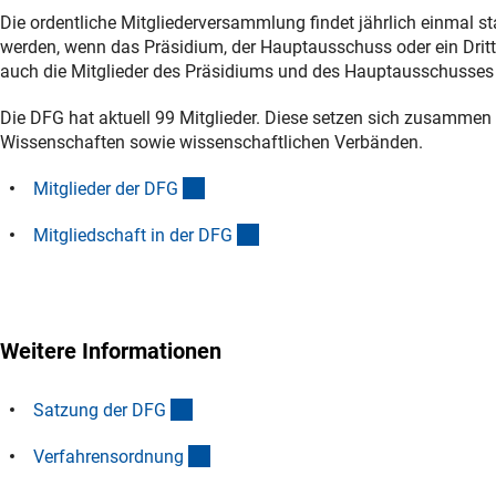
Die ordentliche Mitgliederversammlung findet jährlich einmal 
werden, wenn das Präsidium, der Hauptausschuss oder ein Dritt
auch die Mitglieder des Präsidiums und des Hauptausschusses 
Die DFG hat aktuell 99 Mitglieder. Diese setzen sich zusamme
Wissenschaften sowie wissenschaftlichen Verbänden.
(interner Link)
Mitglieder der DF
G
(interner Link)
Mitgliedschaft in der DF
G
Weitere Informationen
(interner Link)
Satzung der DF
G
(Download)
Verfahrensordnun
g