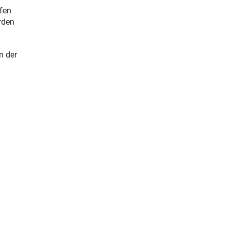
ufen
rden
n der