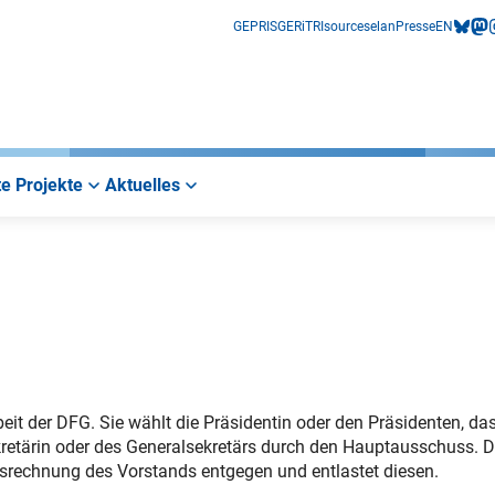
GEPRIS
GERiT
RIsources
elan
Presse
EN
bluesk
mas
i
e Projekte
Aktuelles
it der DFG. Sie wählt die Präsidentin oder den Präsidenten, da
kretärin oder des Generalsekretärs durch den Hauptausschuss. D
srechnung des Vorstands entgegen und entlastet diesen.