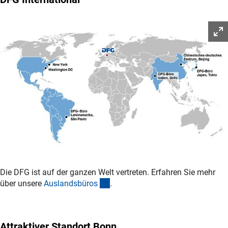
Die DFG ist auf der ganzen Welt vertreten. Erfahren Sie mehr
(interner Link)
über unsere
Auslandsbüro
s
.
Attraktiver Standort Bonn