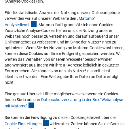
(Analyse-Cookies) ein.
Vergabeverfahren
Für die statistische Analyse der Nutzung unserer Onlineangebote
Barrierefreiheit
verwenden wir auf unserer Webseite den
„Matomo“
(externer Link)
Analysediens
t
. Matomo läuft grundsätzlich ohne Cookies.
Service und Informationen für Menschen mit Behinderungen
Zusätzliche Analyse-Cookies helfen uns, die Nutzung unserer
Websites noch besser zu verstehen und darauf aufbauend unser
Erklärung zur Barrierefreiheit
Onlineangebot zu verbessern und im Sinne der Nutzer*innen zu
Barriere melden
optimieren. Wenn Sie der Nutzung von Matomo-Cookieszustimmen,
können diese Cookies auf Ihrem Endgerät gespeichert werden. Wir
DFG-aktuell
werten das Verhalten von unseren Webseitenbesucher*innen
anonymisiert aus, indem wir ihre IP-Adresse lediglich in gekürzter
Erhalten Sie Neuigkeiten aus der DFG direkt in Ihr Mailpostfach oder
Form erheben. Sie können von uns als Nutzer*in somit nicht
schauen Sie sich die Ausgaben online an.
identifiziert werden. Eine Weitergabe Ihrer Daten an Dritte erfolgt
nicht.
Zum Newsletter
Eine genaue Übersicht über möglicherweise verwendete Cookies
finden Sie in unserer
Datenschutzerklärung in der Box "Webanalyse
(Anchor Link)
mit Matomo
"
.
Sie können die Einwilligung zu diesen Cookies jederzeit über die
Impressum
Datenschutz
Cookie-Einstellungen
Kontakt
(interner Link)
Cookie-Einstellunge
n
widerrufen. Zudem können Sie die Cookies
Service