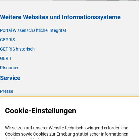
Weitere Websites und Informationssysteme
Portal Wissenschaftliche Integrität
GEPRIS
GEPRIS historisch
GERiT
RIsources
Service
Presse
FAQ
Cookie-Einstellungen
Karriere
Logo und Corporate Design
Wir setzen auf unserer Website technisch zwingend erforderliche
RSS-Feeds
Cookies sowie Cookies zur Erhebung statistischer Informationen
Compliance