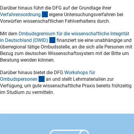
Darüber hinaus führt die DFG auf der Grundlage ihrer
(interner Link)
Verfahrensordnun
g
eigene Untersuchungsverfahren bei
Vorwürfen wissenschaftlichen Fehlverhaltens durch.
Mit dem
Ombudsgremium für die wissenschaftliche Integrität
(externer Link)
in Deutschland (OWID
)
finanziert sie eine unabhängige und
überregional tätige Ombudsstelle, an die sich alle Personen mit
Bezug zum deutschen Wissenschaftssystem mit der Bitte um
Beratung wenden können.
Darüber hinaus bietet die DFG
Workshops für
(interner Link)
Ombudspersone
n
an und stellt Lehrmaterialien zur
Verfügung, um gute wissenschaftliche Praxis bereits frühzeitig
im Studium zu vermitteln.