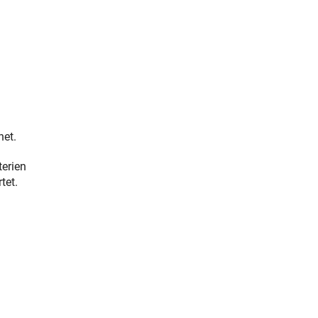
 Link)
net.
terien
tet.