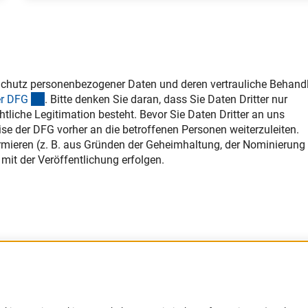
chutz personenbezogener Daten und deren vertrauliche Behand
(interner Link)
r DF
G
. Bitte denken Sie daran, dass Sie Daten Dritter nur
htliche Legitimation besteht. Bevor Sie Daten Dritter an uns
ise der DFG vorher an die betroffenen Personen weiterzuleiten.
formieren (z. B. aus Gründen der Geheimhaltung, der Nominierung
mit der Veröffentlichung erfolgen.
Barrierefreiheit
DFG-aktuell