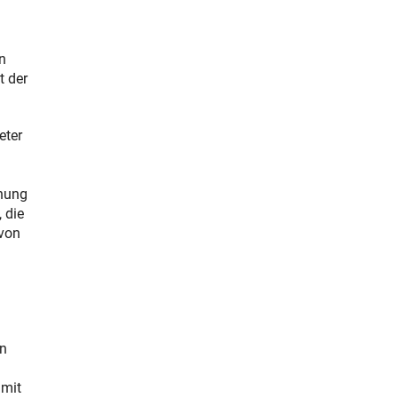
n
t der
eter
chung
 die
 von
en
amit