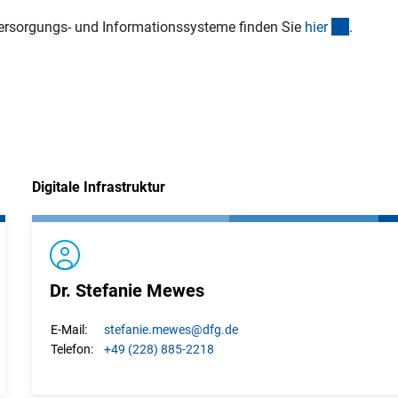
(interne
versorgungs- und Informationssysteme finden Sie
hie
r
.
k)
Digitale Infrastruktur
Dr. Stefanie Mewes
stefanie.
mewes
@dfg.de
E-Mail:
+49 (228) 885-2218
Telefon: