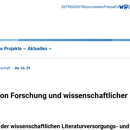
GEPRIS
GERiT
RIsources
elan
Presse
EN
bluesk
mas
i
e Projekte
Aktuelles
nschaft
ifw-26-39
 von Forschung und wissenschaftlicher
 der wissenschaftlichen Literaturversorgungs- und