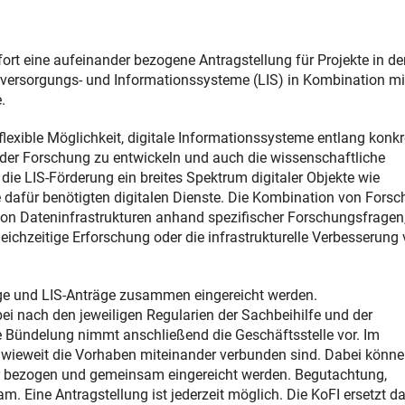
t eine aufeinander bezogene Antragstellung für Projekte in de
versorgungs- und Informationssysteme (LIS) in Kombination mi
e.
xible Möglichkeit, digitale Informationssysteme entlang konkr
 der Forschung zu entwickeln und auch die wissenschaftliche
ie LIS-Förderung ein breites Spektrum digitaler Objekte wie
 dafür benötigten digitalen Dienste. Die Kombination von Fors
von Dateninfrastrukturen anhand spezifischer Forschungsfragen,
ichzeitige Erforschung oder die infrastrukturelle Verbesserung
ge und LIS-Anträge zusammen eingereicht werden.
ei nach den jeweiligen Regularien der Sachbeihilfe und der
e Bündelung nimmt anschließend die Geschäftsstelle vor. Im
inwieweit die Vorhaben miteinander verbunden sind. Dabei könn
r bezogen und gemeinsam eingereicht werden. Begutachtung,
. Eine Antragstellung ist jederzeit möglich. Die KoFI ersetzt d