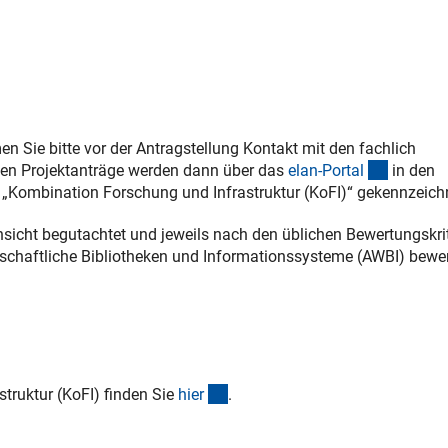
 Sie bitte vor der Antragstellung Kontakt mit den fachlich
(externer
lnen Projektanträge werden dann über das
elan-Porta
l
in den
s „Kombination Forschung und Infrastruktur (KoFI)“ gekennzeich
nsicht begutachtet und jeweils nach den üblichen Bewertungskri
schaftliche Bibliotheken und Informationssysteme (AWBI) bewer
(interner Link)
struktur (KoFI) finden Sie
hie
r
.