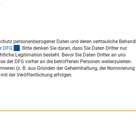
chutz personenbezogener Daten und deren vertrauliche Behand
(interner Link)
r DF
G
. Bitte denken Sie daran, dass Sie Daten Dritter nur
htliche Legitimation besteht. Bevor Sie Daten Dritter an uns
ise der DFG vorher an die betroffenen Personen weiterzuleiten.
formieren (z. B. aus Gründen der Geheimhaltung, der Nominierung
mit der Veröffentlichung erfolgen.
Barrierefreiheit
DFG-aktuell