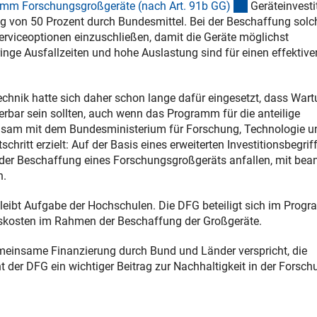
(interner Link)
mm Forschungsgroßgeräte (nach Art. 91b GG
)
Geräteinvesti
g von 50 Prozent durch Bundesmittel. Bei der Beschaffung solc
erviceoptionen einzuschließen, damit die Geräte möglichst
nge Ausfallzeiten und hohe Auslastung sind für einen effektive
chnik hatte sich daher schon lange dafür eingesetzt, dass Wart
bar sein sollten, auch wenn das Programm für die anteilige
insam mit dem Bundesministerium für Forschung, Technologie u
itt erzielt: Auf der Basis eines erweiterten Investitionsbegrif
der Beschaffung eines Forschungsgroßgeräts anfallen, mit bean
n.
leibt Aufgabe der Hochschulen. Die DFG beteiligt sich im Prog
onskosten im Rahmen der Beschaffung der Großgeräte.
gemeinsame Finanzierung durch Bund und Länder verspricht, die
 der DFG ein wichtiger Beitrag zur Nachhaltigkeit in der Forsch