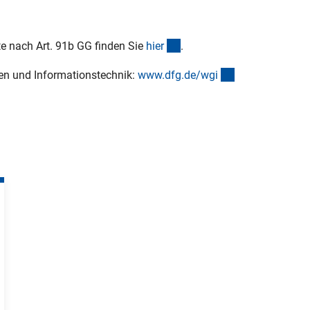
(interner Link)
e nach Art. 91b GG finden Sie
hie
r
.
(interner Link)
en und Informationstechnik:
www.dfg.de/wg
i