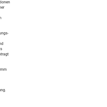
tionen
her
n
ungs-
nd
fs
tragt
ramm
ung.