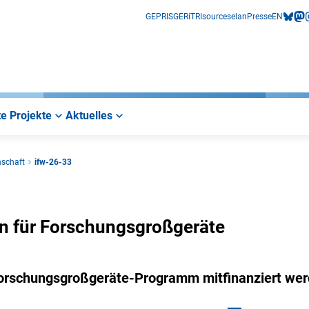
GEPRIS
GERiT
RIsources
elan
Presse
EN
bluesk
mas
i
e Projekte
Aktuelles
nschaft
ifw-26-33
en für Forschungsgroßgeräte
 Forschungsgroßgeräte-Programm mitfinanziert we