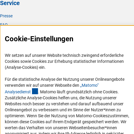
Service
Presse
FAQ
Karriere
Cookie-Einstellungen
Logo und Corporate Design
RSS-Feeds
Wir setzen auf unserer Website technisch zwingend erforderliche
Compliance
Cookies sowie Cookies zur Erhebung statistischer Informationen
(Analyse-Cookies) ein.
Vergabeverfahren
Barrierefreiheit
Für die statistische Analyse der Nutzung unserer Onlineangebote
verwenden wir auf unserer Webseite den
„Matomo“
(externer Link)
Analysediens
t
. Matomo läuft grundsätzlich ohne Cookies.
Service und Informationen für Menschen mit Behinderungen
Zusätzliche Analyse-Cookies helfen uns, die Nutzung unserer
Erklärung zur Barrierefreiheit
Websites noch besser zu verstehen und darauf aufbauend unser
Onlineangebot zu verbessern und im Sinne der Nutzer*innen zu
Barriere melden
optimieren. Wenn Sie der Nutzung von Matomo-Cookieszustimmen,
DFG-aktuell
können diese Cookies auf Ihrem Endgerät gespeichert werden. Wir
werten das Verhalten von unseren Webseitenbesucher*innen
Erhalten Sie Neuigkeiten aus der DFG direkt in Ihr Mailpostfach oder
anonymisiert aus, indem wir ihre IP-Adresse lediglich in gekürzter