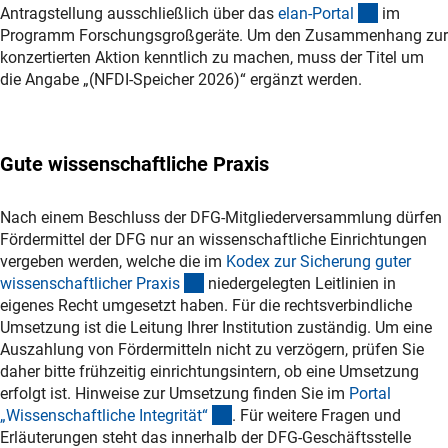
(externer 
Antragstellung ausschließlich über das
elan-Porta
l
im
Programm Forschungsgroßgeräte. Um den Zusammenhang zur
konzertierten Aktion kenntlich zu machen, muss der Titel um
die Angabe „(NFDI-Speicher 2026)“ ergänzt werden.
Gute wissenschaftliche Praxis
Nach einem Beschluss der DFG-Mitgliederversammlung dürfen
Fördermittel der DFG nur an wissenschaftliche Einrichtungen
vergeben werden, welche die im
Kodex zur Sicherung guter
(externer Link)
wissenschaftlicher Praxi
s
niedergelegten Leitlinien in
eigenes Recht umgesetzt haben. Für die rechtsverbindliche
Umsetzung ist die Leitung Ihrer Institution zuständig. Um eine
Auszahlung von Fördermitteln nicht zu verzögern, prüfen Sie
daher bitte frühzeitig einrichtungsintern, ob eine Umsetzung
erfolgt ist. Hinweise zur Umsetzung finden Sie im
Portal
(externer Link)
„Wissenschaftliche Integrität
“
. Für weitere Fragen und
Erläuterungen steht das innerhalb der DFG-Geschäftsstelle