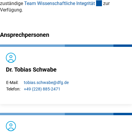
(externer Link)
zuständige
Team Wissenschaftliche Integritä
t
zur
Verfügung.
Ansprechpersonen
Dr. Tobias Schwabe
tobias.
schwabe
@dfg.de
E-Mail:
+49 (228) 885-2471
Telefon: