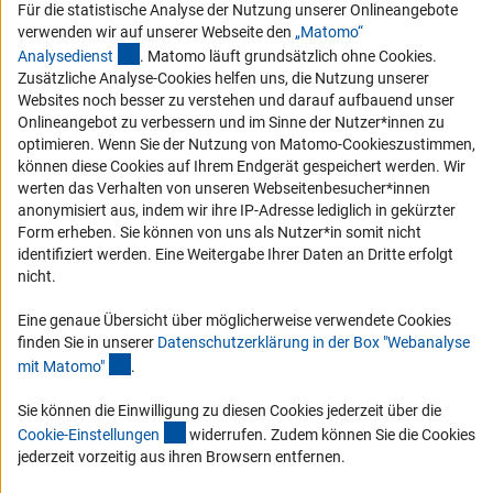
Für die statistische Analyse der Nutzung unserer Onlineangebote
Vergabeverfahren
verwenden wir auf unserer Webseite den
„Matomo“
Barrierefreiheit
(externer Link)
Analysediens
t
. Matomo läuft grundsätzlich ohne Cookies.
Zusätzliche Analyse-Cookies helfen uns, die Nutzung unserer
Service und Informationen für Menschen mit Behinderungen
Websites noch besser zu verstehen und darauf aufbauend unser
Onlineangebot zu verbessern und im Sinne der Nutzer*innen zu
Erklärung zur Barrierefreiheit
optimieren. Wenn Sie der Nutzung von Matomo-Cookieszustimmen,
Barriere melden
können diese Cookies auf Ihrem Endgerät gespeichert werden. Wir
werten das Verhalten von unseren Webseitenbesucher*innen
DFG-aktuell
anonymisiert aus, indem wir ihre IP-Adresse lediglich in gekürzter
Form erheben. Sie können von uns als Nutzer*in somit nicht
Erhalten Sie Neuigkeiten aus der DFG direkt in Ihr Mailpostfach oder
identifiziert werden. Eine Weitergabe Ihrer Daten an Dritte erfolgt
schauen Sie sich die Ausgaben online an.
nicht.
Eine genaue Übersicht über möglicherweise verwendete Cookies
Zum Newsletter
finden Sie in unserer
Datenschutzerklärung in der Box "Webanalyse
(Anchor Link)
mit Matomo
"
.
Sie können die Einwilligung zu diesen Cookies jederzeit über die
(interner Link)
Cookie-Einstellunge
n
widerrufen. Zudem können Sie die Cookies
Impressum
Datenschutz
Cookie-Einstellungen
Kontakt
jederzeit vorzeitig aus ihren Browsern entfernen.
Service