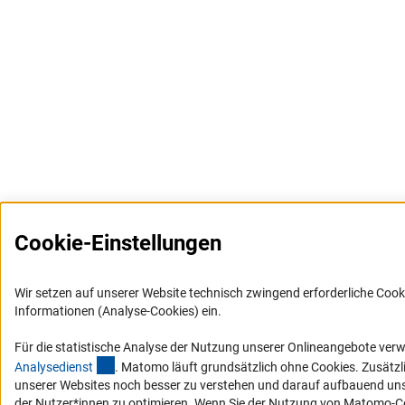
Cookie-Einstellungen
Wir setzen auf unserer Website technisch zwingend erforderliche Cook
Informationen (Analyse-Cookies) ein.
Für die statistische Analyse der Nutzung unserer Onlineangebote ver
(externer Link)
Analysediens
t
. Matomo läuft grundsätzlich ohne Cookies. Zusätzl
unserer Websites noch besser zu verstehen und darauf aufbauend uns
der Nutzer*innen zu optimieren. Wenn Sie der Nutzung von Matomo-C