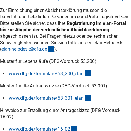
(Download)
Zur Einreichung einer Absichtserklärung müssen die
federführend beteiligten Personen im elan-Portal registriert sein.
Bitte stellen Sie sicher, dass Ihre
Registrierung im elan-Portal
bis zur Abgabe der verbindlichen Absichtserklärung
abgeschlossen ist. Bei Fragen hierzu oder bei technischen
Schwierigkeiten wenden Sie sich bitte an den elan-Helpdesk
(externer Link)
(
elan-helpdesk@dfg.d
e
).
Muster für Lebensläufe (DFG-Vordruck 53.200):
(interner Link)
www.dfg.de/formulare/53_200_ela
n
Muster für die Antragsskizze (DFG-Vordruck 53.301):
(interner Link)
www.dfg.de/formulare/53_301_ela
n
Hinweise zur Erstellung einer Antragsskizze (DFG-Vordruck
16.02):
(interner Link)
www.dfg.de/formulare/16_0
2