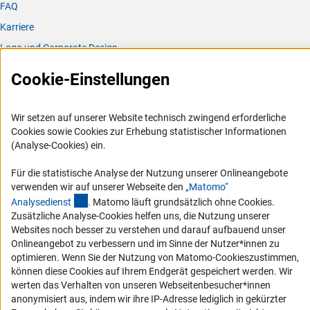
FAQ
Karriere
Logo und Corporate Design
RSS-Feeds
Cookie-Einstellungen
Compliance
Vergabeverfahren
Wir setzen auf unserer Website technisch zwingend erforderliche
Barrierefreiheit
Cookies sowie Cookies zur Erhebung statistischer Informationen
(Analyse-Cookies) ein.
Service und Informationen für Menschen mit Behinderungen
Für die statistische Analyse der Nutzung unserer Onlineangebote
Erklärung zur Barrierefreiheit
verwenden wir auf unserer Webseite den
„Matomo“
(externer Link)
Analysediens
t
. Matomo läuft grundsätzlich ohne Cookies.
Barriere melden
Zusätzliche Analyse-Cookies helfen uns, die Nutzung unserer
DFG-aktuell
Websites noch besser zu verstehen und darauf aufbauend unser
Onlineangebot zu verbessern und im Sinne der Nutzer*innen zu
Erhalten Sie Neuigkeiten aus der DFG direkt in Ihr Mailpostfach oder
optimieren. Wenn Sie der Nutzung von Matomo-Cookieszustimmen,
schauen Sie sich die Ausgaben online an.
können diese Cookies auf Ihrem Endgerät gespeichert werden. Wir
werten das Verhalten von unseren Webseitenbesucher*innen
anonymisiert aus, indem wir ihre IP-Adresse lediglich in gekürzter