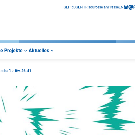
GEPRIS
GERiT
RIsources
elan
Presse
EN
bluesk
mas
i
e Projekte
Aktuelles
nschaft
ifw-26-41