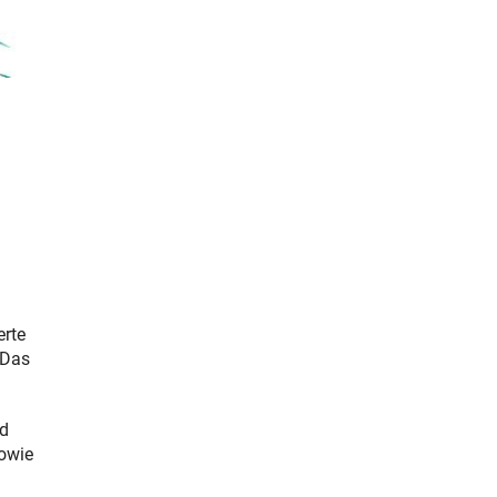
erte
 Das
nd
sowie