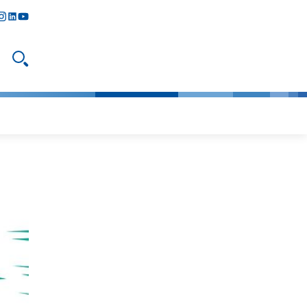
y
todon
nstagram
linkedIn
youtube
Suche öffnen