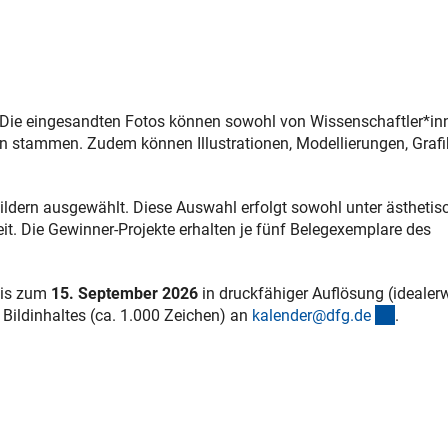
e. Die eingesandten Fotos können sowohl von Wissenschaftler*in
en stammen. Zudem können Illustrationen, Modellierungen, Grafi
ildern ausgewählt. Diese Auswahl erfolgt sowohl unter ästhetis
. Die Gewinner-Projekte erhalten je fünf Belegexemplare des
 bis zum
15. September 2026
in druckfähiger Auflösung (idealer
(externe
 Bildinhaltes (ca. 1.000 Zeichen) an
kalender@dfg.d
e
.