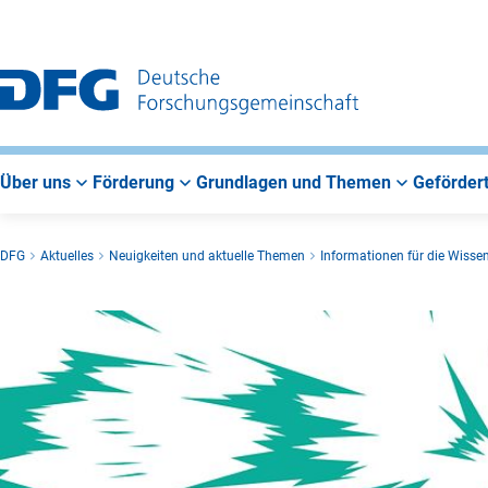
Zur
Zur
Zum
Hauptnavigation
Suche
Hauptbereich
Über uns
Förderung
Grundlagen und Themen
Gefördert
DFG
Aktuelles
Neuigkeiten und aktuelle Themen
Informationen für die Wisse