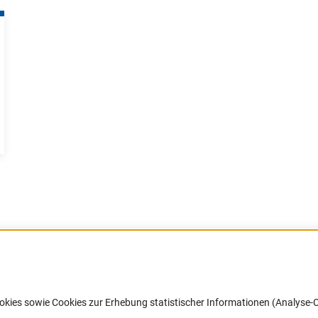
Barrierefreiheit
DFG-aktuell
okies sowie Cookies zur Erhebung statistischer Informationen (Analyse-C
Service und Informationen für Menschen
Erhalten Sie Neuigkeiten aus der DF