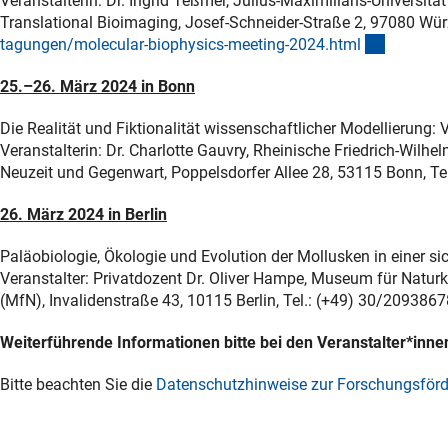
Veranstalterin: Dr. Ingrid Teßmer, Julius-Maximilians-Universit
Translational Bioimaging, Josef-Schneider-Straße 2, 97080 Wür
(externer
tagungen/molecular-biophysics-meeting-2024.htm
l
25.–26. März 2024 in Bonn
Die Realität und Fiktionalität wissenschaftlicher Modellierung:
Veranstalterin: Dr. Charlotte Gauvry, Rheinische Friedrich-Wilhel
Neuzeit und Gegenwart, Poppelsdorfer Allee 28, 53115 Bonn, T
26. März 2024 in Berlin
Paläobiologie, Ökologie und Evolution der Mollusken in einer s
Veranstalter: Privatdozent Dr. Oliver Hampe, Museum für Naturku
(MfN), Invalidenstraße 43, 10115 Berlin, Tel.: (+49) 30/2093867
Weiterführende Informationen bitte bei den Veranstalter*inne
Bitte beachten Sie die
Datenschutzhinweise zur Forschungsför