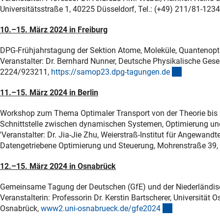
Universitätsstraße 1, 40225 Düsseldorf, Tel.: (+49) 211/81-123
10.–15. März 2024 in Freiburg
DPG-Frühjahrstagung der Sektion Atome, Moleküle, Quantenop
Veranstalter: Dr. Bernhard Nunner, Deutsche Physikalische Gesel
(externer L
2224/923211,
https://samop23.dpg-tagungen.d
e
11.–15. März 2024 in Berlin
Workshop zum Thema Optimaler Transport von der Theorie bi
Schnittstelle zwischen dynamischen Systemen, Optimierung u
'Veranstalter: Dr. Jia-Jie Zhu, Weierstraß-Institut für Angewan
Datengetriebene Optimierung und Steuerung, Mohrenstraße 39, 
12.–15. März 2024 in Osnabrück
Gemeinsame Tagung der Deutschen (GfE) und der Niederländisc
Veranstalterin: Professorin Dr. Kerstin Bartscherer, Universität
(externer Link
Osnabrück,
www2.uni-osnabrueck.de/gfe202
4