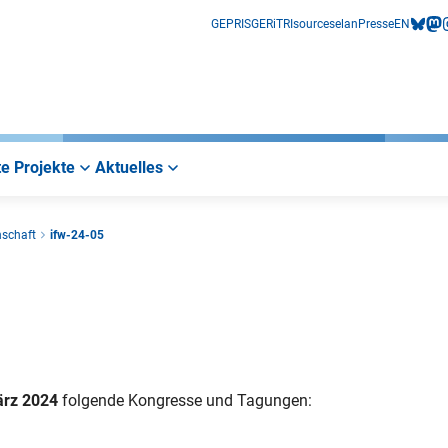
GEPRIS
GERiT
RIsources
elan
Presse
EN
bluesk
mas
i
e Projekte
Aktuelles
nschaft
ifw-24-05
rz 2024
folgende Kongresse und Tagungen: