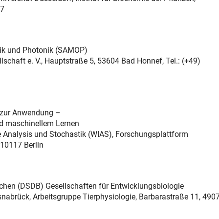
47
tik und Photonik (SAMOP)
lschaft e. V., Hauptstraße 5, 53604 Bad Honnef, Tel.: (+49)
ink)
s zur Anwendung –
nd maschinellem Lernen
dte Analysis und Stochastik (WIAS), Forschungsplattform
10117 Berlin
hen (DSDB) Gesellschaften für Entwicklungsbiologie
 Osnabrück, Arbeitsgruppe Tierphysiologie, Barbarastraße 11, 490
)