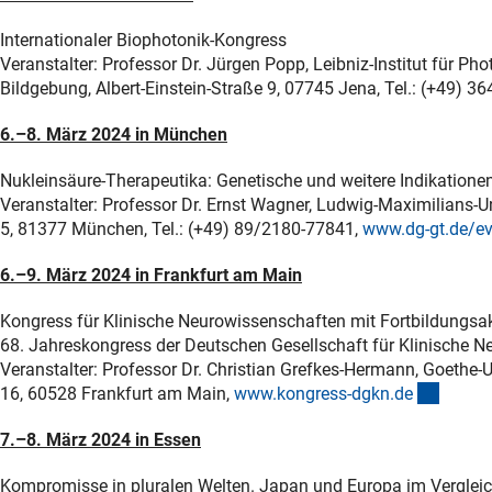
Internationaler Biophotonik-Kongress
Veranstalter: Professor Dr. Jürgen Popp, Leibniz-Institut für 
Bildgebung, Albert-Einstein-Straße 9, 07745 Jena, Tel.: (+49) 3
6.–8. März 2024 in München
Nukleinsäure-Therapeutika: Genetische und weitere Indikatione
Veranstalter: Professor Dr. Ernst Wagner, Ludwig-Maximilians
5, 81377 München, Tel.: (+49) 89/2180-77841,
www.dg-gt.de/e
6.–9. März 2024 in Frankfurt am Main
Kongress für Klinische Neurowissenschaften mit Fortbildung
68. Jahreskongress der Deutschen Gesellschaft für Klinische Ne
Veranstalter: Professor Dr. Christian Grefkes-Hermann, Goethe-U
(extern
16, 60528 Frankfurt am Main,
www.kongress-dgkn.d
e
7.–8. März 2024 in Essen
Kompromisse in pluralen Welten. Japan und Europa im Verglei