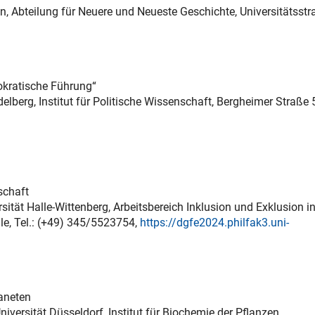
en, Abteilung für Neuere und Neueste Geschichte, Universitätsstr
okratische Führung“
idelberg, Institut für Politische Wissenschaft, Bergheimer Straße 
schaft
rsität Halle-Wittenberg, Arbeitsbereich Inklusion und Exklusion i
le, Tel.: (+49) 345/5523754,
https://dgfe2024.philfak3.uni-
aneten
niversität Düsseldorf, Institut für Biochemie der Pflanzen,