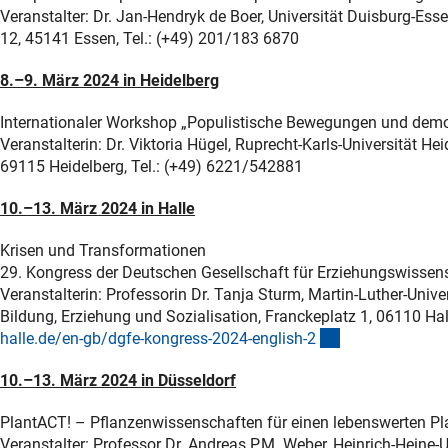
Veranstalter: Dr. Jan-Hendryk de Boer, Universität Duisburg-Ess
12, 45141 Essen, Tel.: (+49) 201/183 6870
8.–9. März 2024 in Heidelberg
Internationaler Workshop „Populistische Bewegungen und dem
Veranstalterin: Dr. Viktoria Hügel, Ruprecht-Karls-Universität He
69115 Heidelberg, Tel.: (+49) 6221/542881
10.–13. März 2024 in Halle
Krisen und Transformationen
29. Kongress der Deutschen Gesellschaft für Erziehungswissen
Veranstalterin: Professorin Dr. Tanja Sturm, Martin-Luther-Unive
Bildung, Erziehung und Sozialisation, Franckeplatz 1, 06110 Hal
(externer Link)
halle.de/en-gb/dgfe-kongress-2024-english-
2
10.–13. März 2024 in Düsseldorf
PlantACT! – Pflanzenwissenschaften für einen lebenswerten Pl
Veranstalter: Professor Dr. Andreas P.M. Weber, Heinrich-Heine-U