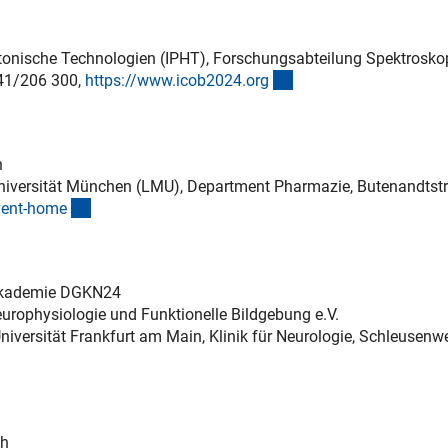
Photonische Technologien (IPHT), Forschungsabteilung Spektrosko
(externer Link)
641/206 300,
https://www.icob2024.or
g
n
-Universität München (LMU), Department Pharmazie, Butenandtst
(externer Link)
vent-hom
e
sakademie DGKN24
urophysiologie und Funktionelle Bildgebung e.V.
niversität Frankfurt am Main, Klinik für Neurologie, Schleusenw
er Link)
ch