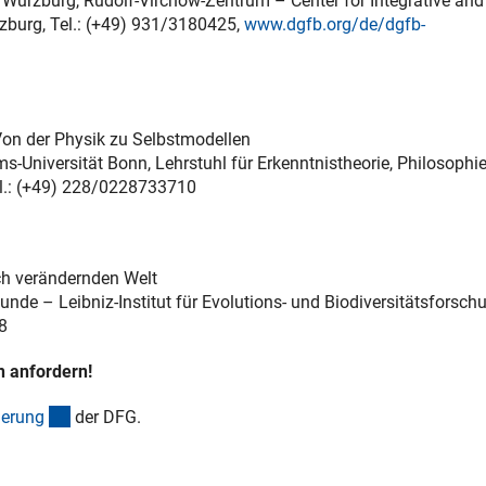
ät Würzburg, Rudolf-Virchow-Zentrum – Center for Integrative and
zburg, Tel.: (+49) 931/3180425,
www.dgfb.org/de/dgfb-
 Link)
 Von der Physik zu Selbstmodellen
ms-Universität Bonn, Lehrstuhl für Erkenntnistheorie, Philosophie
el.: (+49) 228/0228733710
ich verändernden Welt
nde – Leibniz-Institut für Evolutions- und Biodiversitätsforsch
8
n anfordern!
(interner Link)
derun
g
der DFG.