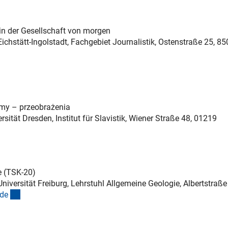
in der Gesellschaft von morgen
 Eichstätt-Ingolstadt, Fachgebiet Journalistik, Ostenstraße 25, 8
terner Link)
my – przeobrażenia
rsität Dresden, Institut für Slavistik, Wiener Straße 48, 01219
(externer Link)
e (TSK-20)
iversität Freiburg, Lehrstuhl Allgemeine Geologie, Albertstraße
(externer Link)
.d
e