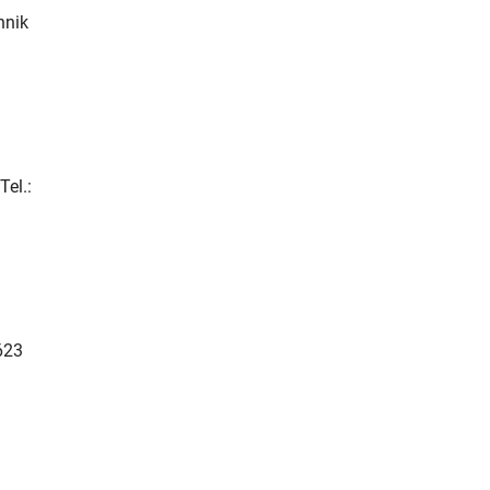
hnik
Tel.:
623