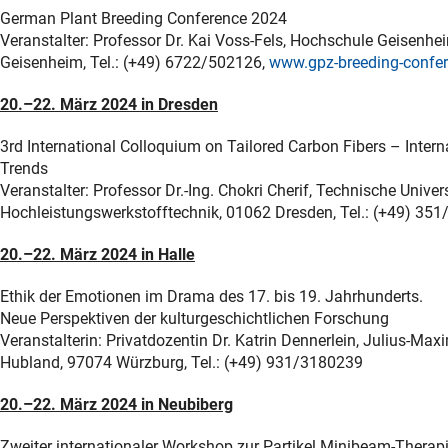
German Plant Breeding Conference 2024
Veranstalter: Professor Dr. Kai Voss-Fels, Hochschule Geisenhei
Geisenheim, Tel.: (+49) 6722/502126,
www.gpz-breeding-confe
20.–22. März 2024 in Dresden
3rd International Colloquium on Tailored Carbon Fibers – Intern
Trends
Veranstalter: Professor Dr.-Ing. Chokri Cherif, Technische Univer
Hochleistungswerkstofftechnik, 01062 Dresden, Tel.: (+49) 35
20.–22. März 2024 in Halle
Ethik der Emotionen im Drama des 17. bis 19. Jahrhunderts.
Neue Perspektiven der kulturgeschichtlichen Forschung
Veranstalterin: Privatdozentin Dr. Katrin Dennerlein, Julius-Max
Hubland, 97074 Würzburg, Tel.: (+49) 931/3180239
20.–22. März 2024 in Neubiberg
Zweiter internationaler Workshop zur Partikel Minibeam-Therap