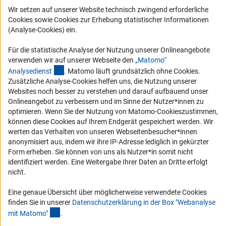
Logo und Corporate Design
Wir setzen auf unserer Website technisch zwingend erforderliche
Cookies sowie Cookies zur Erhebung statistischer Informationen
RSS-Feeds
(Analyse-Cookies) ein.
Compliance
Für die statistische Analyse der Nutzung unserer Onlineangebote
Vergabeverfahren
verwenden wir auf unserer Webseite den
„Matomo“
Barrierefreiheit
(externer Link)
Analysediens
t
. Matomo läuft grundsätzlich ohne Cookies.
Zusätzliche Analyse-Cookies helfen uns, die Nutzung unserer
Websites noch besser zu verstehen und darauf aufbauend unser
Service und Informationen für Menschen mit Behinderungen
Onlineangebot zu verbessern und im Sinne der Nutzer*innen zu
Erklärung zur Barrierefreiheit
optimieren. Wenn Sie der Nutzung von Matomo-Cookieszustimmen,
können diese Cookies auf Ihrem Endgerät gespeichert werden. Wir
Barriere melden
werten das Verhalten von unseren Webseitenbesucher*innen
DFG-aktuell
anonymisiert aus, indem wir ihre IP-Adresse lediglich in gekürzter
Form erheben. Sie können von uns als Nutzer*in somit nicht
Erhalten Sie Neuigkeiten aus der DFG direkt in Ihr Mailpostfach oder
identifiziert werden. Eine Weitergabe Ihrer Daten an Dritte erfolgt
schauen Sie sich die Ausgaben online an.
nicht.
Eine genaue Übersicht über möglicherweise verwendete Cookies
finden Sie in unserer
Datenschutzerklärung in der Box "Webanalyse
Zum Newsletter
(Anchor Link)
mit Matomo
"
.