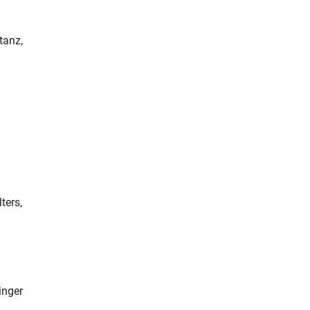
tanz,
ters,
inger