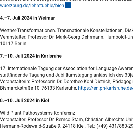
(externer Link)
wuerzburg.de/lehrstuehle/bie
n
4.–7. Juli 2024 in Weimar
Werther-Transformationen. Transnationale Konstellationen, Dis
Veranstalter: Professor Dr. Mark-Georg Dehrmann, Humboldt-Univer
10117 Berlin
7.–10. Juli 2024 in Karlsruhe
17. Internationale Tagung der Association for Language Awar
stattfindende Tagung und Jubiläumstagung anlässlich des 30j
Veranstalterin: Professorin Dr. Dorothee Kohl-Dietrich, Pädagogi
Bismarckstraße 10, 76133 Karlsruhe,
https://en.ph-karlsruhe.de
8.–10. Juli 2024 in Kiel
Wild Plant Pathosystems Konferenz
Veranstalter: Professor Dr. Remco Stam, Christian-Albrechts-Uni
Hermann-Rodewald-Straße 9, 24118 Kiel, Tel.: (+49) 431/880-2