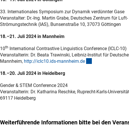
33. Internationales Symposium zur Dynamik verdünnter Gase
Veranstalter: Dr.-Ing. Martin Grabe, Deutsches Zentrum für Luft
Strömungstechnik (IAS), Bunsenstraße 10, 37073 Göttingen
18.–21. Juli 2024 in Mannheim
th
10
International Contrastive Linguistics Conference (ICLC-10)
Veranstalterin: Dr. Beata Trawinski, Leibniz-Institut für Deuts
(externer Link)
Mannheim,
http://iclc10.ids-mannheim.d
e
18.–20. Juli 2024 in Heidelberg
Gender & STEM Conference 2024
Veranstalterin: Dr. Katharina Reschke, Ruprecht-Karls-Universitä
69117 Heidelberg
Weiterführende Informationen bitte bei den Verans