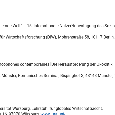
ndernde Welt“ – 15. Internationale Nutzer*innentagung des Sozio
 für Wirtschaftsforschung (DIW), Mohrenstraße 58, 10117 Berlin, 
francophones contemporaines [Die Herausforderung der Ökokritik. 
tät Münster, Romanisches Seminar, Bispinghof 3, 48143 Münster, T
versität Würzburg, Lehrstuhl für globales Wirtschaftsrecht,
ße 16, 97070 Würzburg,
www.jura.uni-