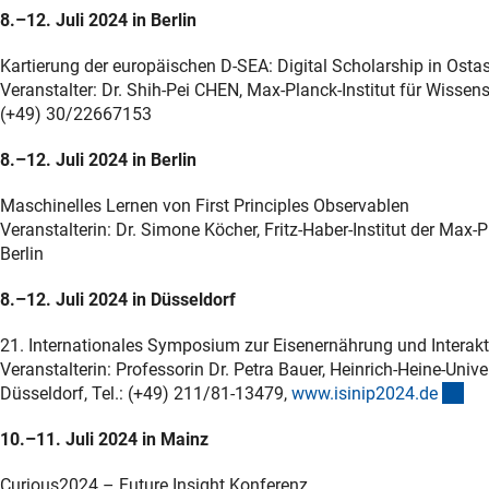
8.–12. Juli 2024 in Berlin
Kartierung der europäischen D-SEA: Digital Scholarship in Ost
Veranstalter: Dr. Shih-Pei CHEN, Max-Planck-Institut für Wisse
(+49) 30/22667153
8.–12. Juli 2024 in Berlin
Maschinelles Lernen von First Principles Observablen
Veranstalterin: Dr. Simone Köcher, Fritz-Haber-Institut der Max
Berlin
8.–12. Juli 2024 in Düsseldorf
21. Internationales Symposium zur Eisenernährung und Interakt
Veranstalterin: Professorin Dr. Petra Bauer, Heinrich-Heine-Univer
(ex
Düsseldorf, Tel.: (+49) 211/81-13479,
www.isinip2024.d
e
10.–11. Juli 2024 in Mainz
Curious2024 – Future Insight Konferenz