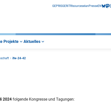
GEPRIS
GERiT
RIsources
elan
Presse
EN
bluesk
mas
i
e Projekte
Aktuelles
nschaft
ifw-24-42
li 2024
folgende Kongresse und Tagungen: