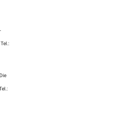
-
Tel.:
Die
el.: