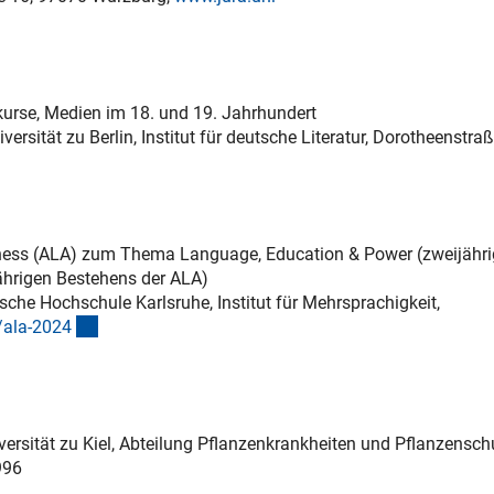
kurse, Medien im 18. und 19. Jahrhundert
sität zu Berlin, Institut für deutsche Literatur, Dorotheenstraß
eness (ALA) zum Thema Language, Education & Power (zweijähri
ährigen Bestehens der ALA)
sche Hochschule Karlsruhe, Institut für Mehrsprachigkeit,
(externer Link)
/ala-202
4
versität zu Kiel, Abteilung Pflanzenkrankheiten und Pflanzensch
996