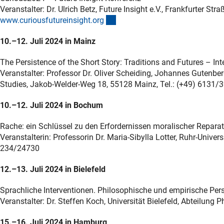
Veranstalter: Dr. Ulrich Betz, Future Insight e.V., Frankfurter S
(externer Link)
www.curiousfutureinsight.or
g
10.–12. Juli 2024 in Mainz
The Persistence of the Short Story: Traditions and Futures – I
Veranstalter: Professor Dr. Oliver Scheiding, Johannes Gutenbe
Studies, Jakob-Welder-Weg 18, 55128 Mainz, Tel.: (+49) 6131
10.–12. Juli 2024 in Bochum
Rache: ein Schlüssel zu den Erfordernissen moralischer Repa
Veranstalterin: Professorin Dr. Maria-Sibylla Lotter, Ruhr-Univer
234/24730
12.–13. Juli 2024 in Bielefeld
Sprachliche Interventionen. Philosophische und empirische Per
Veranstalter: Dr. Steffen Koch, Universität Bielefeld, Abteilung 
15.–16. Juli 2024 in Hamburg