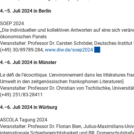
4.–5. Juli 2024 in Berlin
SOEP 2024
„Die individuellen und kollektiven Antworten auf eine sich verä
ökonomischen Panels
Veranstalter: Professor Dr. Carsten Schröder, Deutsches Institut
(externer Link)
(+49) 30/89789-284,
www.diw.de/soep202
4
4.–6. Juli 2024 in Münster
Le défi de l’écocritique. L’environnement dans les littératures 
Umwelt in den zeitgenössischen frankophonen Literaturen]
Veranstalter: Professor Dr. Christian von Tschilschke, Universi
(+49) 251/83-28411
4.–6. Juli 2024 in Würburg
ASCOLA Tagung 2024
Veranstalter: Professor Dr. Florian Bien, Julius-Maximilians-Uni
internationale Schiedsgerichtsbarkeit und BR, Domerschulstra