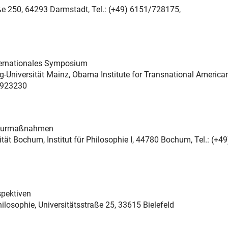
traße 250, 64293 Darmstadt, Tel.: (+49) 6151/728175,
nternationales Symposium
rg-Universität Mainz, Obama Institute for Transnational America
/3923230
raturmaßnahmen
sität Bochum, Institut für Philosophie I, 44780 Bochum, Tel.: (+49
spektiven
Philosophie, Universitätsstraße 25, 33615 Bielefeld