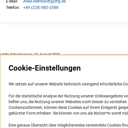
Anke.
Reinhardt
@dfg.de
E-Mail:
+49 (228) 885-2588
Telefon:
Letzte Aktualisierung: 12. August 2025
Cookie-Einstellungen
Weitere Websites und
Service
Informationssysteme
Wir setzen auf unserer Website technisch zwingend erforderliche Co
Presse
Portal Wissenschaftliche Integrität
Für die statistische Analyse der Nutzung unserer Onlineangebote v
FAQ
helfen uns, die Nutzung unserer Websites noch besser zu verstehe
GEPRIS
Karriere
Cookieszustimmen, können diese Cookies auf Ihrem Endgerät gespeic
GEPRIS historisch
Logo und Corporate Design
gekürzter Form erheben. Sie können von uns als Nutzer*in somit nicht 
GERiT
RSS-Feeds
Eine genaue Übersicht über möglicherweise verwendete Cookies find
RIsources