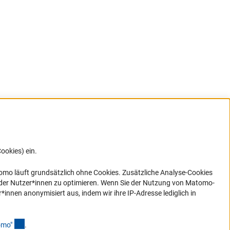
ookies) ein.
G direkt
e sich
ner Link)
omo läuft grundsätzlich ohne Cookies. Zusätzliche Analyse-Cookies
 der Nutzer*innen zu optimieren. Wenn Sie der Nutzung von Matomo-
nen anonymisiert aus, indem wir ihre IP-Adresse lediglich in
(Anchor Link)
omo
"
.