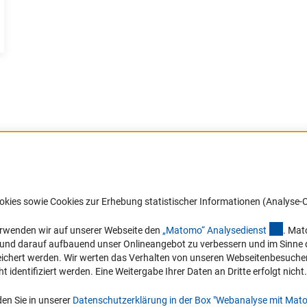
Barrierefreiheit
DFG-aktuell
okies sowie Cookies zur Erhebung statistischer Informationen (Analyse-C
Service und Informationen für Menschen
Erhalten Sie Neuigkeiten aus der DF
mit Behinderungen
in Ihr Mailpostfach oder schauen Si
(exter
erwenden wir auf unserer Webseite den
„Matomo“ Analysediens
t
. Mat
die Ausgaben online an.
n und darauf aufbauend unser Onlineangebot zu verbessern und im Sinne
Erklärung zur Barrierefreiheit
hert werden. Wir werten das Verhalten von unseren Webseitenbesucher*in
Barriere melden
identifiziert werden. Eine Weitergabe Ihrer Daten an Dritte erfolgt nicht.
Zum Newsletter
en Sie in unserer
Datenschutzerklärung in der Box "Webanalyse mit Mat