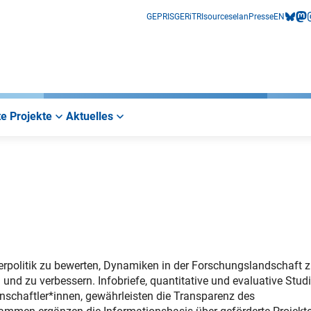
GEPRIS
GERiT
RIsources
elan
Presse
EN
bluesk
mas
i
e Projekte
Aktuelles
erpolitik zu bewerten, Dynamiken in der Forschungslandschaft 
d zu verbessern. Infobriefe, quantitative und evaluative Stud
nschaftler*innen, gewährleisten die Transparenz des