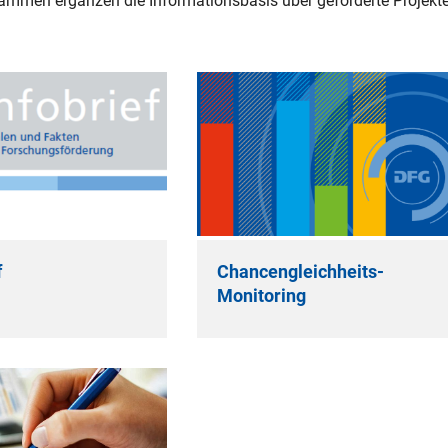
ammen ergänzen die Informationsbasis über geförderte Projekte
f
Chancengleichheits-
Monitoring