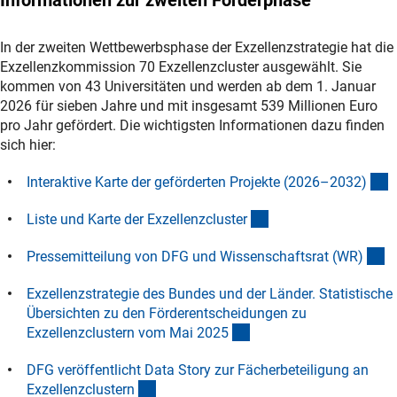
Informationen zur zweiten Förderphase
In der zweiten Wettbewerbsphase der Exzellenzstrategie hat die
Exzellenzkommission 70 Exzellenzcluster ausgewählt. Sie
kommen von 43 Universitäten und werden ab dem 1. Januar
2026 für sieben Jahre und mit insgesamt 539 Millionen Euro
pro Jahr gefördert. Die wichtigsten Informationen dazu finden
sich hier:
(
Interaktive Karte der geförderten Projekte (2026–2032
)
(Download)
Liste und Karte der Exzellenzcluste
r
(i
Pressemitteilung von DFG und Wissenschaftsrat (WR
)
Exzellenzstrategie des Bundes und der Länder. Statistische
Übersichten zu den Förderentscheidungen zu
(interner Link)
Exzellenzclustern vom Mai 202
5
DFG veröffentlicht Data Story zur Fächerbeteiligung an
(interner Link)
Exzellenzcluster
n