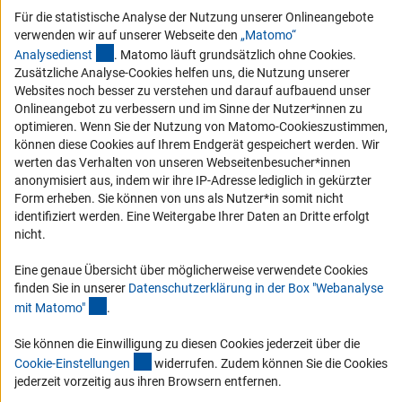
Service und Informationen für Menschen mit Behinderungen
Für die statistische Analyse der Nutzung unserer Onlineangebote
verwenden wir auf unserer Webseite den
„Matomo“
Erklärung zur Barrierefreiheit
(externer Link)
Analysediens
t
. Matomo läuft grundsätzlich ohne Cookies.
Barriere melden
Zusätzliche Analyse-Cookies helfen uns, die Nutzung unserer
DFG-aktuell
Websites noch besser zu verstehen und darauf aufbauend unser
Onlineangebot zu verbessern und im Sinne der Nutzer*innen zu
optimieren. Wenn Sie der Nutzung von Matomo-Cookieszustimmen,
Erhalten Sie Neuigkeiten aus der DFG direkt in Ihr Mailpostfach oder
können diese Cookies auf Ihrem Endgerät gespeichert werden. Wir
schauen Sie sich die Ausgaben online an.
werten das Verhalten von unseren Webseitenbesucher*innen
anonymisiert aus, indem wir ihre IP-Adresse lediglich in gekürzter
Form erheben. Sie können von uns als Nutzer*in somit nicht
Zum Newsletter
identifiziert werden. Eine Weitergabe Ihrer Daten an Dritte erfolgt
nicht.
Eine genaue Übersicht über möglicherweise verwendete Cookies
finden Sie in unserer
Datenschutzerklärung in der Box "Webanalyse
Impressum
Datenschutz
Cookie-Einstellungen
Kontakt
(Anchor Link)
mit Matomo
"
.
Service
© 2026 DFG
Sie können die Einwilligung zu diesen Cookies jederzeit über die
(interner Link)
Cookie-Einstellunge
n
widerrufen. Zudem können Sie die Cookies
jederzeit vorzeitig aus ihren Browsern entfernen.