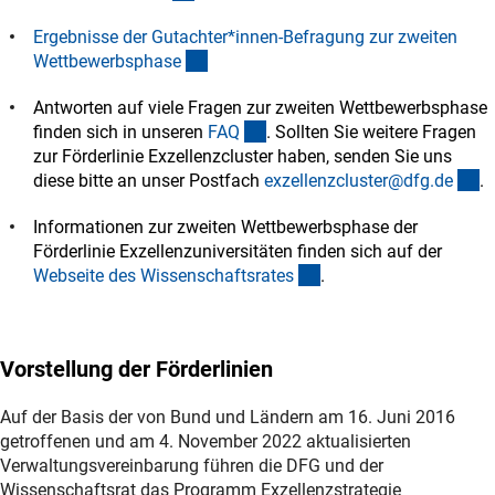
Ergebnisse der Gutachter*innen-Befragung zur zweiten
(Download)
Wettbewerbsphas
e
Antworten auf viele Fragen zur zweiten Wettbewerbsphase
(interner Link)
finden sich in unseren
FA
Q
. Sollten Sie weitere Fragen
zur Förderlinie Exzellenzcluster haben, senden Sie uns
(e
diese bitte an unser Postfach
exzellenzcluster@dfg.d
e
.
Informationen zur zweiten Wettbewerbsphase der
Förderlinie Exzellenzuniversitäten finden sich auf der
(externer Link)
Webseite des Wissenschaftsrate
s
.
Vorstellung der Förderlinien
Auf der Basis der von Bund und Ländern am 16. Juni 2016
getroffenen und am 4. November 2022 aktualisierten
Verwaltungsvereinbarung führen die DFG und der
Wissenschaftsrat das Programm Exzellenzstrategie