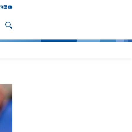
y
todon
nstagram
linkedIn
youtube
Suche öffnen