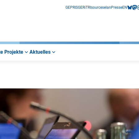
GEPRIS
GERiT
RIsources
elan
Presse
EN
bluesk
mas
i
e Projekte
Aktuelles