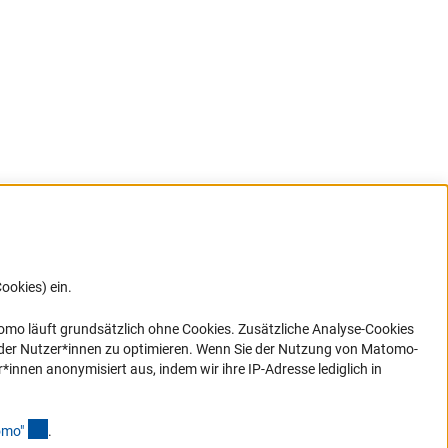
ookies) ein.
G direkt
e sich
ner Link)
omo läuft grundsätzlich ohne Cookies. Zusätzliche Analyse-Cookies
 der Nutzer*innen zu optimieren. Wenn Sie der Nutzung von Matomo-
nen anonymisiert aus, indem wir ihre IP-Adresse lediglich in
(Anchor Link)
omo
"
.