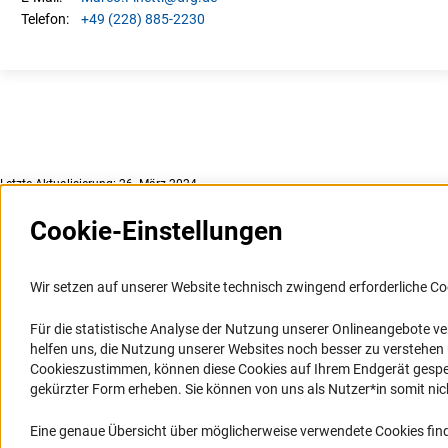
+49 (228) 885-2230
Telefon:
Letzte Aktualisierung: 26. März 2024
Cookie-Einstellungen
Weitere Websites und
Service
Informationssysteme
Wir setzen auf unserer Website technisch zwingend erforderliche Co
Presse
Portal Wissenschaftliche Integrität
Für die statistische Analyse der Nutzung unserer Onlineangebote v
FAQ
helfen uns, die Nutzung unserer Websites noch besser zu verstehe
GEPRIS
Karriere
Cookieszustimmen, können diese Cookies auf Ihrem Endgerät gespeic
GEPRIS historisch
Logo und Corporate Design
gekürzter Form erheben. Sie können von uns als Nutzer*in somit nicht 
GERiT
RSS-Feeds
Eine genaue Übersicht über möglicherweise verwendete Cookies find
RIsources
Compliance