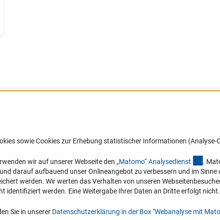
Barrierefreiheit
DFG-aktuell
okies sowie Cookies zur Erhebung statistischer Informationen (Analyse-C
Service und Informationen für Menschen
Erhalten Sie Neuigkeiten aus der DF
mit Behinderungen
in Ihr Mailpostfach oder schauen Si
(exter
erwenden wir auf unserer Webseite den
„Matomo“ Analysediens
t
. Mat
die Ausgaben online an.
n und darauf aufbauend unser Onlineangebot zu verbessern und im Sinne
Erklärung zur Barrierefreiheit
hert werden. Wir werten das Verhalten von unseren Webseitenbesucher*in
Barriere melden
identifiziert werden. Eine Weitergabe Ihrer Daten an Dritte erfolgt nicht.
Zum Newsletter
en Sie in unserer
Datenschutzerklärung in der Box "Webanalyse mit Mat