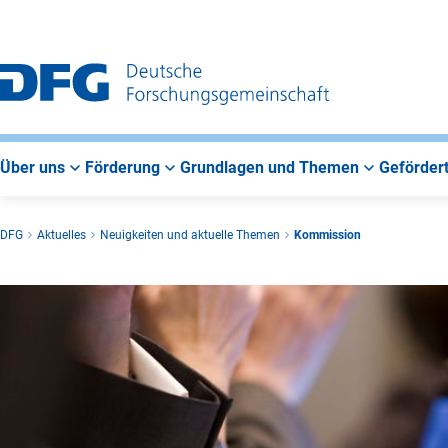
Zur
Zur
Zum
Hauptnavigation
Suche
Hauptbereich
Über uns
Förderung
Grundlagen und Themen
Gefördert
DFG
Aktuelles
Neuigkeiten und aktuelle Themen
Kommission