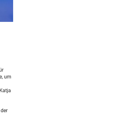
ür
e, um
Katja
 der