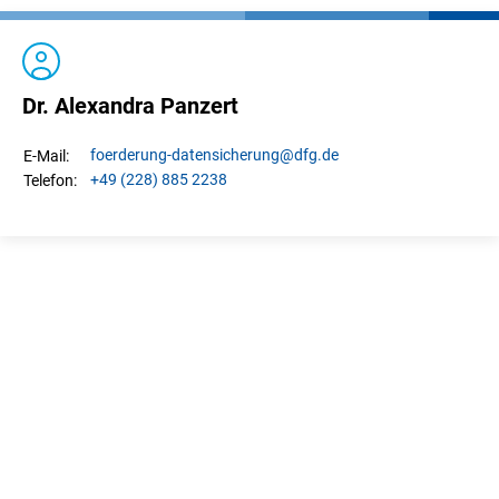
anpassungsfähigen System, das eine lokal koordinierte,
aber von überall zugängliche europäische
Forschungsdateninfrastruktur schafft.
Dr. Alexandra Panzert
A Landsat archive for the European research community
(EUROLAND)
foerderung-datensicherung
@dfg.de
E-Mail:
+49 (228) 885 2238
Telefon:
Seit 1972 sammelt das Landsat-Archiv der US-
Weltraumbehörde NASA und des U.S. Geological Survey
lückenlos hochauflösende Satellitenbilder der gesamten
Erdoberfläche. Die standardisierten Bilddaten sind von
enormer Bedeutung für eine Reihe von Disziplinen der
Erdbeobachtung, beispielsweise für die Klimaforschung,
die Ozeanographie, die Forstwissenschaft oder die
Geoökologie. Mithilfe der Aufnahmen können
Veränderungen festgestellt und untersucht werden. Seit
2008 sind die Daten des Landsat-Archivs frei zugänglich.
Aufgrund von aktuellen wissenschaftspolitischen
Entwicklungen in den USA fürchten Fachcommunitys
jedoch, dass dieser Zugang, wie vereinzelt bereits