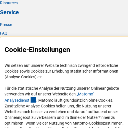
RIsources
mirror of the UCSC Genome Browser in Germany
“
soll der
UCSC Genome Browser gespiegelt werden. Das heißt, alle
Service
Daten, die im UCSC Genome Browser vorliegen, werden
zukünftig zusätzlich auch auf deutschen Servern liegen
Presse
und in die deutsche Bioinformatik-Infrastruktur integriert.
FAQ
Die Partner*innen aus Freiburg und den USA können
dabei auf eine langjährige Kooperation aufbauen. So ist
Karriere
auch die technische Unterstützung bei der Spiegelung der
Cookie-Einstellungen
Logo und Corporate Design
Daten und der Anwendung selbst sichergestellt. Der UCSC
RSS-Feeds
Genome Browser ermöglicht seinen Nutzer*innen, über
Wir setzen auf unserer Website technisch zwingend erforderliche
eine interaktive Webplattform verschiedene Aspekte
Compliance
Cookies sowie Cookies zur Erhebung statistischer Informationen
menschlicher Genetik- und Genomdaten darzustellen und
Vergabeverfahren
(Analyse-Cookies) ein.
zu erkunden und ist damit ein unverzichtbares Werkzeug
Barrierefreiheit
für Forscher*innen auf diesem Gebiet weltweit.
Zum
Für die statistische Analyse der Nutzung unserer Onlineangebote
(externer Link)
Projekt in GEPRI
S
verwenden wir auf unserer Webseite den
„Matomo“
Service und Informationen für Menschen mit Behinderungen
(externer Link)
Analysediens
t
. Matomo läuft grundsätzlich ohne Cookies.
Project SHIELD: Science & Heritage Infrastructure for
Zusätzliche Analyse-Cookies helfen uns, die Nutzung unserer
Erklärung zur Barrierefreiheit
Enduring Long-term Dat
a
Websites noch besser zu verstehen und darauf aufbauend unser
Barriere melden
Onlineangebot zu verbessern und im Sinne der Nutzer*innen zu
In engem Zusammenwirken mit Safeguarding Research
DFG-aktuell
optimieren. Wenn Sie der Nutzung von Matomo-Cookieszustimmen,