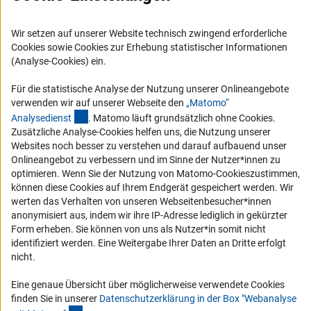
Vergabeverfahren
Wir setzen auf unserer Website technisch zwingend erforderliche
Barrierefreiheit
Cookies sowie Cookies zur Erhebung statistischer Informationen
(Analyse-Cookies) ein.
Service und Informationen für Menschen mit Behinderungen
Erklärung zur Barrierefreiheit
Für die statistische Analyse der Nutzung unserer Onlineangebote
verwenden wir auf unserer Webseite den
„Matomo“
Barriere melden
(externer Link)
Analysediens
t
. Matomo läuft grundsätzlich ohne Cookies.
DFG-aktuell
Zusätzliche Analyse-Cookies helfen uns, die Nutzung unserer
Websites noch besser zu verstehen und darauf aufbauend unser
Onlineangebot zu verbessern und im Sinne der Nutzer*innen zu
Erhalten Sie Neuigkeiten aus der DFG direkt in Ihr Mailpostfach oder
optimieren. Wenn Sie der Nutzung von Matomo-Cookieszustimmen,
schauen Sie sich die Ausgaben online an.
können diese Cookies auf Ihrem Endgerät gespeichert werden. Wir
werten das Verhalten von unseren Webseitenbesucher*innen
anonymisiert aus, indem wir ihre IP-Adresse lediglich in gekürzter
Zum Newsletter
Form erheben. Sie können von uns als Nutzer*in somit nicht
identifiziert werden. Eine Weitergabe Ihrer Daten an Dritte erfolgt
nicht.
Eine genaue Übersicht über möglicherweise verwendete Cookies
Impressum
Datenschutz
Cookie-Einstellungen
Kontakt
finden Sie in unserer
Datenschutzerklärung in der Box "Webanalyse
Service