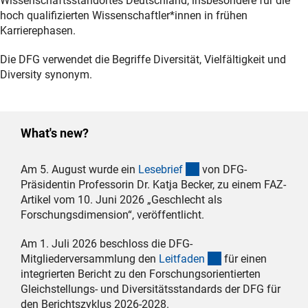
Wissenschaftsstandortes Deutschland, insbesondere für die
hoch qualifizierten Wissenschaftler*innen in frühen
Karrierephasen.
Die DFG verwendet die Begriffe Diversität, Vielfältigkeit und
Diversity synonym.
What's new?
(Download)
Am 5. August wurde ein
Lesebrie
f
von DFG-
Präsidentin Professorin Dr. Katja Becker, zu einem FAZ-
Artikel vom 10. Juni 2026 „Geschlecht als
Forschungsdimension“, veröffentlicht.
Am 1. Juli 2026 beschloss die DFG-
(Download)
Mitgliederversammlung den
Leitfade
n
für einen
integrierten Bericht zu den Forschungsorientierten
Gleichstellungs- und Diversitätsstandards der DFG für
den Berichtszyklus 2026-2028.