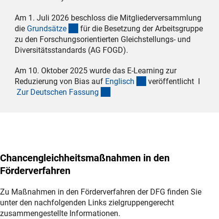
Am 1. Juli 2026 beschloss die Mitgliederversammlung
(Download)
die
Grundsätz
e
für die Besetzung der Arbeitsgruppe
zu den Forschungsorientierten Gleichstellungs- und
Diversitätsstandards (AG FOGD).
Am 10. Oktober 2025 wurde das E-Learning zur
(externer Link)
Reduzierung von Bias auf
Englisc
h
veröffentlicht I
(externer Link)
Zur Deutschen Fassun
g
Chancengleichheitsmaßnahmen in den
Förderverfahren
Zu Maßnahmen in den Förderverfahren der DFG finden Sie
unter den nachfolgenden Links zielgruppengerecht
zusammengestellte Informationen.