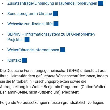
(An
Zusatzanträge/Einbindung in laufende Förderunge
n
(Anchor Link)
Sonderprogramm Ukrain
e
(Anchor Link)
Webseite zur Ukraine-Hilf
e
GEPRIS – Informationssystem zu DFG-geförderten
(Anchor Link)
Projekte
n
(Anchor Link)
Weiterführende Informatione
n
(Anchor Link)
Kontak
t
Die Deutsche Forschungsgemeinschaft (DFG) unterstützt aus
ihren Heimatländern geflüchtete Wissenschaftler*innen, indem
sie die Mitarbeit in Forschungsprojekten sowie die
Antragstellung im Walter Benjamin-Programm (Option Walter
Benjamin-Stelle, nicht -Stipendium) erleichtert.
Folgende Voraussetzungen müssen grundsätzlich vorliegen: