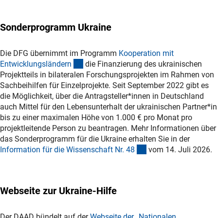
Sonderprogramm Ukraine
Die DFG übernimmt im Programm
Kooperation mit
(interner Link)
Entwicklungsländer
n
die Finanzierung des ukrainischen
Projektteils in bilateralen Forschungsprojekten im Rahmen von
Sachbeihilfen für Einzelprojekte. Seit September 2022 gibt es
die Möglichkeit, über die Antragsteller*innen in Deutschland
auch Mittel für den Lebensunterhalt der ukrainischen Partner*in
bis zu einer maximalen Höhe von 1.000 € pro Monat pro
projektleitende Person zu beantragen. Mehr Informationen über
das Sonderprogramm für die Ukraine erhalten Sie in der
(interner Link)
Information für die Wissenschaft Nr. 4
8
vom 14. Juli 2026.
Webseite zur Ukraine-Hilfe
Der DAAD bündelt auf der
Webseite der „Nationalen