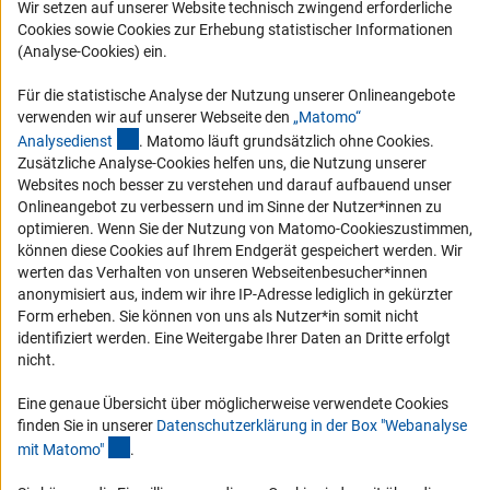
Wir setzen auf unserer Website technisch zwingend erforderliche
Cookies sowie Cookies zur Erhebung statistischer Informationen
Vergabeverfahren
(Analyse-Cookies) ein.
Barrierefreiheit
Für die statistische Analyse der Nutzung unserer Onlineangebote
Service und Informationen für Menschen mit Behinderungen
verwenden wir auf unserer Webseite den
„Matomo“
(externer Link)
Analysediens
t
. Matomo läuft grundsätzlich ohne Cookies.
Erklärung zur Barrierefreiheit
Zusätzliche Analyse-Cookies helfen uns, die Nutzung unserer
Barriere melden
Websites noch besser zu verstehen und darauf aufbauend unser
Onlineangebot zu verbessern und im Sinne der Nutzer*innen zu
DFG-aktuell
optimieren. Wenn Sie der Nutzung von Matomo-Cookieszustimmen,
können diese Cookies auf Ihrem Endgerät gespeichert werden. Wir
Erhalten Sie Neuigkeiten aus der DFG direkt in Ihr Mailpostfach oder
werten das Verhalten von unseren Webseitenbesucher*innen
schauen Sie sich die Ausgaben online an.
anonymisiert aus, indem wir ihre IP-Adresse lediglich in gekürzter
Form erheben. Sie können von uns als Nutzer*in somit nicht
identifiziert werden. Eine Weitergabe Ihrer Daten an Dritte erfolgt
Zum Newsletter
nicht.
Eine genaue Übersicht über möglicherweise verwendete Cookies
finden Sie in unserer
Datenschutzerklärung in der Box "Webanalyse
(Anchor Link)
mit Matomo
"
.
Impressum
Datenschutz
Cookie-Einstellungen
Kontakt