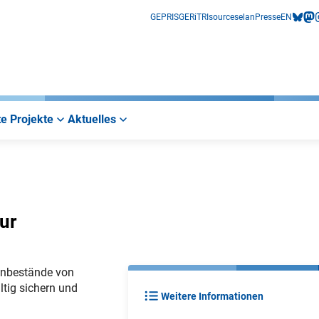
GEPRIS
GERiT
RIsources
elan
Presse
EN
bluesk
mas
i
e Projekte
Aktuelles
ur
tenbestände von
tig sichern und
Weitere Informationen