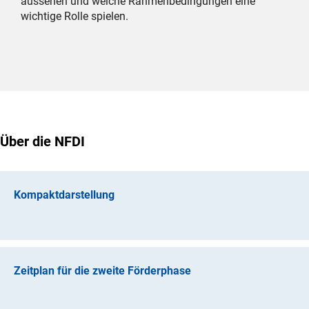
aussehen und welche Rahmenbedingungen eine
wichtige Rolle spielen.
Über die NFDI
Kompaktdarstellung
Ziele der Förderung
Die Ziele der Förderung von Konsortien sind:
Zeitplan für die zweite Förderphase
Etablierung von Regeln zum standardisierten Umgang mi
Fachgemeinschaft