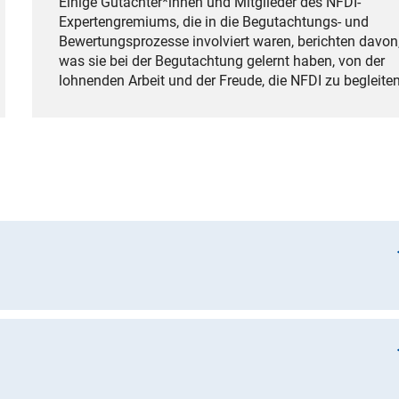
Einige Gutachter*innen und Mitglieder des NFDI-
Expertengremiums, die in die Begutachtungs- und
Bewertungsprozesse involviert waren, berichten davon
was sie bei der Begutachtung gelernt haben, von der
lohnenden Arbeit und der Freude, die NFDI zu begleiten
t Daten in enger Rückkoppelung mit der jeweiligen