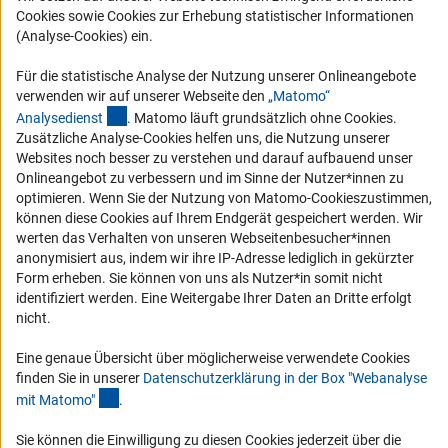
Cookies sowie Cookies zur Erhebung statistischer Informationen
RSS-Feeds
(Analyse-Cookies) ein.
Compliance
Für die statistische Analyse der Nutzung unserer Onlineangebote
Vergabeverfahren
verwenden wir auf unserer Webseite den
„Matomo“
(externer Link)
Barrierefreiheit
Analysediens
t
. Matomo läuft grundsätzlich ohne Cookies.
Zusätzliche Analyse-Cookies helfen uns, die Nutzung unserer
Websites noch besser zu verstehen und darauf aufbauend unser
Service und Informationen für Menschen mit Behinderungen
Onlineangebot zu verbessern und im Sinne der Nutzer*innen zu
Erklärung zur Barrierefreiheit
optimieren. Wenn Sie der Nutzung von Matomo-Cookieszustimmen,
können diese Cookies auf Ihrem Endgerät gespeichert werden. Wir
Barriere melden
werten das Verhalten von unseren Webseitenbesucher*innen
DFG-aktuell
anonymisiert aus, indem wir ihre IP-Adresse lediglich in gekürzter
Form erheben. Sie können von uns als Nutzer*in somit nicht
identifiziert werden. Eine Weitergabe Ihrer Daten an Dritte erfolgt
Erhalten Sie Neuigkeiten aus der DFG direkt in Ihr Mailpostfach oder
nicht.
schauen Sie sich die Ausgaben online an.
Eine genaue Übersicht über möglicherweise verwendete Cookies
finden Sie in unserer
Datenschutzerklärung in der Box "Webanalyse
Zum Newsletter
(Anchor Link)
mit Matomo
"
.
Sie können die Einwilligung zu diesen Cookies jederzeit über die