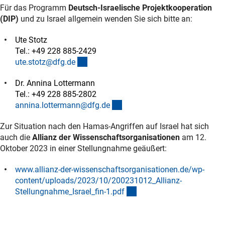
Für das Programm
Deutsch-Israelische Projektkooperation
(DIP)
und zu Israel allgemein wenden Sie sich bitte an:
Ute Stotz
Tel.: +49 228 885-2429
(externer Link)
ute.stotz@dfg.d
e
Dr. Annina Lottermann
Tel.: +49 228 885-2802
(externer Link)
annina.lottermann@dfg.d
e
Zur Situation nach den Hamas-Angriffen auf Israel hat sich
auch die
Allianz der Wissenschaftsorganisationen
am 12.
Oktober 2023 in einer Stellungnahme geäußert:
www.allianz-der-wissenschaftsorganisationen.de/wp-
content/uploads/2023/10/200231012_Allianz-
(externer Link)
Stellungnahme_Israel_fin-1.pd
f