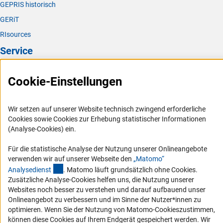
GEPRIS historisch
GERiT
RIsources
Service
Presse
Cookie-Einstellungen
FAQ
Karriere
Wir setzen auf unserer Website technisch zwingend erforderliche
Logo und Corporate Design
Cookies sowie Cookies zur Erhebung statistischer Informationen
(Analyse-Cookies) ein.
RSS-Feeds
Compliance
Für die statistische Analyse der Nutzung unserer Onlineangebote
verwenden wir auf unserer Webseite den
„Matomo“
Vergabeverfahren
(externer Link)
Analysediens
t
. Matomo läuft grundsätzlich ohne Cookies.
Barrierefreiheit
Zusätzliche Analyse-Cookies helfen uns, die Nutzung unserer
Websites noch besser zu verstehen und darauf aufbauend unser
Service und Informationen für Menschen mit Behinderungen
Onlineangebot zu verbessern und im Sinne der Nutzer*innen zu
optimieren. Wenn Sie der Nutzung von Matomo-Cookieszustimmen,
Erklärung zur Barrierefreiheit
können diese Cookies auf Ihrem Endgerät gespeichert werden. Wir