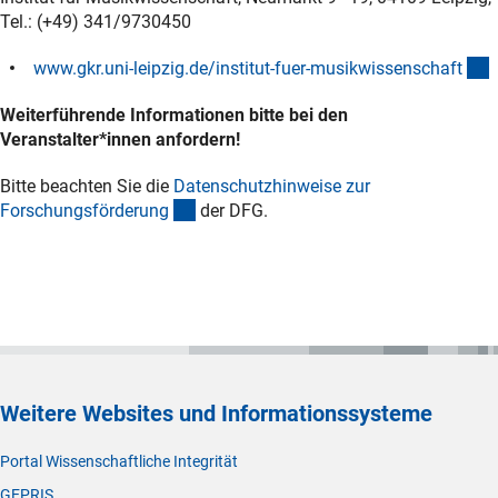
Tel.: (+49) 341/9730450
(
www.gkr.uni-leipzig.de/institut-fuer-musikwissenschaf
t
Weiterführende Informationen bitte bei den
Veranstalter*innen anfordern!
Bitte beachten Sie die
Datenschutzhinweise zur
(interner Link)
Forschungsförderun
g
der DFG.
Weitere Websites und Informationssysteme
Portal Wissenschaftliche Integrität
GEPRIS