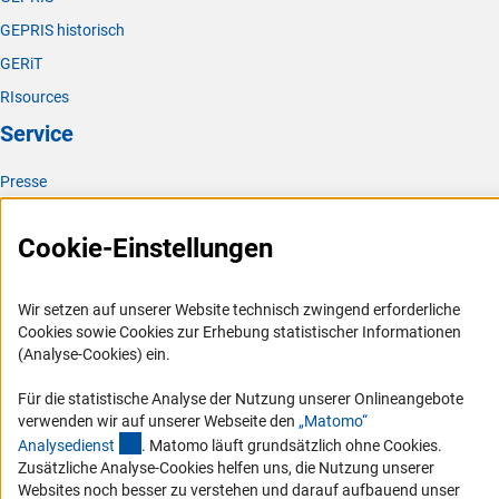
GEPRIS historisch
GERiT
RIsources
Service
Presse
FAQ
Cookie-Einstellungen
Karriere
Logo und Corporate Design
Wir setzen auf unserer Website technisch zwingend erforderliche
RSS-Feeds
Cookies sowie Cookies zur Erhebung statistischer Informationen
Compliance
(Analyse-Cookies) ein.
Vergabeverfahren
Für die statistische Analyse der Nutzung unserer Onlineangebote
Barrierefreiheit
verwenden wir auf unserer Webseite den
„Matomo“
(externer Link)
Analysediens
t
. Matomo läuft grundsätzlich ohne Cookies.
Service und Informationen für Menschen mit Behinderungen
Zusätzliche Analyse-Cookies helfen uns, die Nutzung unserer
Websites noch besser zu verstehen und darauf aufbauend unser