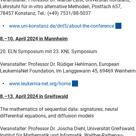
Lehrstuhl für in-vitro alternative Methoden, Postfach 657,
78457 Konstanz, Tel.: (+49) 7531/88-5037
(extern
www.uni-konstanz.de/dnt5/about-the-conferenc
e
8.–10. April 2024 in Mannheim
20. ELN Symposium mit 23. KNL Symposium
Veranstalter: Professor Dr. Rüdiger Hehlmann, European
LeukemiaNet Foundation, Im Langgewann 45, 69469 Weinheim
(externer Link)
www.leukemia-net.org/hom
e
8.–13. April 2024 in Greifswald
The mathematics of sequential data: signatures, neural
differential equations, and diffusion models
Veranstalter: Professor Dr. Joscha Diehl, Universität Greifswald,
Institut für Mathematik und Informatik, Walther-Rathenau-