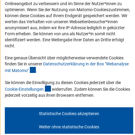
Erklärung zur Barrierefreiheit
Onlineangebot zu verbessern und im Sinne der Nutzer*innen zu
Barriere melden
optimieren. Wenn Sie der Nutzung von Matomo-Cookieszustimmen,
können diese Cookies auf Ihrem Endgerät gespeichert werden. Wir
DFG-aktuell
werten das Verhalten von unseren Webseitenbesucher*innen
anonymisiert aus, indem wir ihre IP-Adresse lediglich in gekürzter
Erhalten Sie Neuigkeiten aus der DFG direkt in Ihr Mailpostfach oder
Form erheben. Sie können von uns als Nutzer*in somit nicht
schauen Sie sich die Ausgaben online an.
identifiziert werden. Eine Weitergabe Ihrer Daten an Dritte erfolgt
nicht.
Zum Newsletter
Eine genaue Übersicht über möglicherweise verwendete Cookies
finden Sie in unserer
Datenschutzerklärung in der Box "Webanalyse
(Anchor Link)
mit Matomo
"
.
Sie können die Einwilligung zu diesen Cookies jederzeit über die
(interner Link)
Impressum
Datenschutz
Cookie-Einstellungen
Kontakt
Cookie-Einstellunge
n
widerrufen. Zudem können Sie die Cookies
Service
jederzeit vorzeitig aus ihren Browsern entfernen.
© 2026 DFG
Statistische Cookies akzeptieren
Weiter ohne statistische Cookies
Zum Anfang 