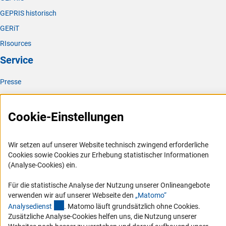
GEPRIS historisch
GERiT
RIsources
Service
Presse
FAQ
Karriere
Cookie-Einstellungen
Logo und Corporate Design
RSS-Feeds
Wir setzen auf unserer Website technisch zwingend erforderliche
Cookies sowie Cookies zur Erhebung statistischer Informationen
Compliance
(Analyse-Cookies) ein.
Vergabeverfahren
Für die statistische Analyse der Nutzung unserer Onlineangebote
Barrierefreiheit
verwenden wir auf unserer Webseite den
„Matomo“
(externer Link)
Analysediens
t
. Matomo läuft grundsätzlich ohne Cookies.
Service und Informationen für Menschen mit Behinderungen
Zusätzliche Analyse-Cookies helfen uns, die Nutzung unserer