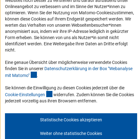
Erklärung zur Barrierefreiheit
Websites noch besser zu verstehen und darauf aufbauend unser
Onlineangebot zu verbessern und im Sinne der Nutzer*innen zu
Barriere melden
optimieren. Wenn Sie der Nutzung von Matomo-Cookieszustimmen,
DFG-aktuell
können diese Cookies auf Ihrem Endgerät gespeichert werden. Wir
werten das Verhalten von unseren Webseitenbesucher*innen
anonymisiert aus, indem wir ihre IP-Adresse lediglich in gekürzter
Erhalten Sie Neuigkeiten aus der DFG direkt in Ihr Mailpostfach oder
Form erheben. Sie können von uns als Nutzer*in somit nicht
schauen Sie sich die Ausgaben online an.
identifiziert werden. Eine Weitergabe Ihrer Daten an Dritte erfolgt
nicht.
Zum Newsletter
Eine genaue Übersicht über möglicherweise verwendete Cookies
finden Sie in unserer
Datenschutzerklärung in der Box "Webanalyse
(Anchor Link)
mit Matomo
"
.
Sie können die Einwilligung zu diesen Cookies jederzeit über die
Impressum
Datenschutz
Cookie-Einstellungen
Kontakt
(interner Link)
Cookie-Einstellunge
n
widerrufen. Zudem können Sie die Cookies
Service
jederzeit vorzeitig aus ihren Browsern entfernen.
© 2026 DFG
Statistische Cookies akzeptieren
Weiter ohne statistische Cookies
Zum Anfang 