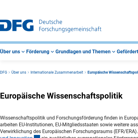
Zur
Zur
Zum
Hauptnavigation
Suche
Hauptbereich
Über uns
Förderung
Grundlagen und Themen
Gefördert
DFG
Über uns
Internationale Zusammenarbeit
Europäische Wissenschaftspoli
Europäische Wissenschaftspolitik
Wissenschaftspolitik und Forschungsförderung finden in Europ
arbeiten EU-Institutionen, EU-Mitgliedsstaaten sowie weitere as
Verwirklichung des Europäischen Forschungsraums (EFR/ERA). 
(externer Link)