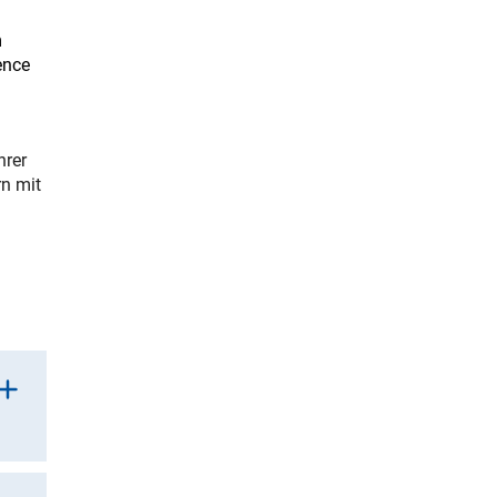
m
ence
hrer
n mit
Link)