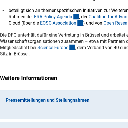
beteiligt sich an themenspezifischen Initiativen zur Weit
(externer Link)
Rahmen der
ERA Policy Agend
a
, der
Coalition for Adva
(externer Link)
Cloud (über die
EOSC Associatio
n
) und von
Open Resea
Die DFG unterhält dafür eine Vertretung in Brüssel und arbeite
Wissenschaftsorganisationen zusammen – etwa mit Partnern de
(externer Link)
Mitgliedschaft bei
Science Europ
e
, dem Verband von 40 eur
Sitz in Brüssel.
Weitere Informationen
Pressemitteilungen und Stellungnahmen
Pressemitteilung Nr. 20 | 18. Juni 2026:
Neue Züchtungstechniken bei Pflanzen: DFG begrüßt Z