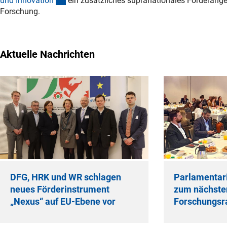
und Innovatio
n
ein zusätzliches supranationales Förderang
Forschung.
Aktuelle Nachrichten
DFG, HRK und WR schlagen
Parlamentar
neues Förderinstrument
zum nächste
„Nexus“ auf EU-Ebene vor
Forschungs