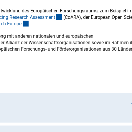
erentwicklung des Europäischen Forschungsraums, zum Beispiel i
(externer Link)
ncing Research Assessmen
t
(CoARA), der European Open Sci
(externer Link)
rch Europ
e
.
t eng mit anderen nationalen und europäischen
r Allianz der Wissenschaftsorganisationen sowie im Rahmen i
opäischen Forschungs- und Förderorganisationen aus 30 Länder
(interner 
ustimmung des EU-Parlaments zu neuer Verordnun
g