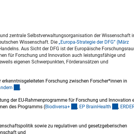
 und zentrale Selbstverwaltungsorganisation der Wissenschaft i
deutschen Wissenschaft. Die
„Europa-Strategie der DFG“ (März
Handelns. Aus Sicht der DFG ist der Europäische Forschungsra
n für Forschung und Innovation auch leistungsfähige und
jeweils eigenen Schwerpunkten, Förderansätzen und
er erkenntnisgeleiteten Forschung zwischen Forscher*innen in
(interner Link)
änder
n
,
staltung der EU-Rahmenprogramme für Forschung und Innovation 
(externer Link)
(externe
ahmen des Programms (
Biodiversa
+
,
EP BrainHealt
h
,
ERDE
senschaftspolitik sowie zu regulativen und gesetzgeberischen
nschaft und