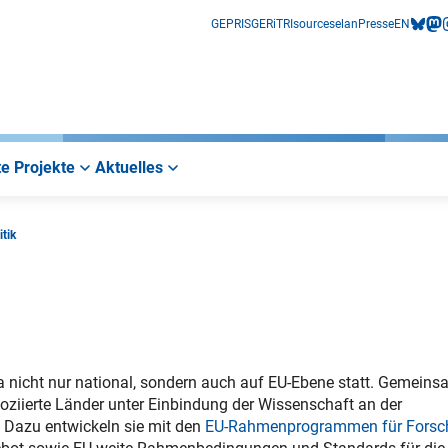
GEPRIS
GERiT
RIsources
elan
Presse
EN
bluesk
mas
i
e Projekte
Aktuelles
tik
a nicht nur national, sondern auch auf EU-Ebene statt. Gemein
soziierte Länder unter Einbindung der Wissenschaft an der
Dazu entwickeln sie mit den
EU-Rahmenprogrammen für Forsc