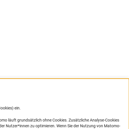
ookies) ein.
G direkt
e sich
ner Link)
omo läuft grundsätzlich ohne Cookies. Zusätzliche Analyse-Cookies
 der Nutzer*innen zu optimieren. Wenn Sie der Nutzung von Matomo-