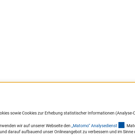
Barrierefreiheit
DFG-aktuell
okies sowie Cookies zur Erhebung statistischer Informationen (Analyse-C
Service und Informationen für Menschen
Erhalten Sie Neuigkeiten aus der DF
mit Behinderungen
in Ihr Mailpostfach oder schauen Si
(exter
erwenden wir auf unserer Webseite den
„Matomo“ Analysediens
t
. Mat
die Ausgaben online an.
n und darauf aufbauend unser Onlineangebot zu verbessern und im Sinne
Erklärung zur Barrierefreiheit