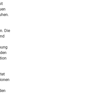
it
uen
uhen.
n. Die
und
gnung
 den
tion
tet
tionen
den