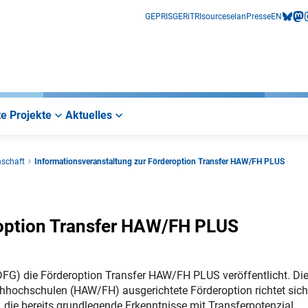
GEPRIS
GERiT
RIsources
elan
Presse
EN
bluesk
mas
i
e Projekte
Aktuelles
nschaft
Informationsveranstaltung zur Förderoption Transfer HAW/FH PLUS
roption Transfer HAW/FH PLUS
FG) die Förderoption Transfer HAW/FH PLUS veröffentlicht. Di
hochschulen (HAW/FH) ausgerichtete Förderoption richtet sich
 die bereits grundlegende Erkenntnisse mit Transferpotenzial