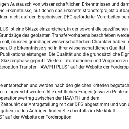
igen Austausch von wissenschaftlichen Erkenntnissen und dam
 Erkenntnisse, auf denen das Erkenntnistransferprojekt aufba
kten nicht auf den Ergebnissen DFG-geförderter Vorarbeiten ber
US ist eine Skizze einzureichen, in der sowohl die spezifischen
 Grundzüge des geplanten Transfervorhabens beschrieben werde
en soll, müssen grundlagenwissenschaftlichen Charakter haben 
n. Die Erkenntnisse sind in ihrer wissenschaftlichen Qualität
Publikationsleistungen. Die Qualität und die grundsätzliche Ei
r Skizzenphase geprüft. Weitere Informationen und Vorgaben zu
rderoption Transfer HAW/FH PLUS“ auf der Website der Förderop
e entsprechen und werden nach den gleichen Kriterien begutach
t eingereicht werden. Alle rechtlichen Fragen (etwa zu Publika
Kooperationsvertrag zwischen der HAW/FH und dem
 Zeitpunkt der Antragstellung mit der DFG abgestimmt und von 
rgaben zu den Anträgen finden Sie ebenfalls im Merkblatt
“ auf der Website der Förderoption.