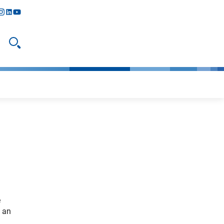
y
todon
nstagram
linkedIn
youtube
Suche öffnen
e
 an