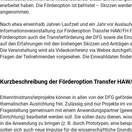
erarbeitet haben. Die Förderoption ist befristet – Skizzen wer
angenommen.
Nach etwa eineinhalb Jahren Laufzeit und ein Jahr vor Auslauf
Informationsveranstaltung zur Förderoption Transfer HAW/FH P
Förderoption auch die Transferförderung der DFG sowie die Einz
auf den Erfahrungen mit den bisherigen Skizzen und Anträgen s
Die Veranstaltung wird als Videokonferenz via Webex durchgeführ
Fragen der Teilnehmenden vorgesehen. Die Einwahldaten finden
Kurzbeschreibung der Förderoption Transfer HA
Erkenntnistransferprojekte können in allen von der DFG geförder
thematischen Ausrichtung frei. Zulässig sind nur Projekte im v
Fragestellung gemeinsam mit einem Anwendungspartner (gewer
Einrichtung) bearbeitet werden soll. Sie sollen dazu dienen, w
in die Anwendung zu bringen (z. B. durch Prototypen, eine beis
sollen sich auch neue Impulse für die wissenschaftliche Grundl