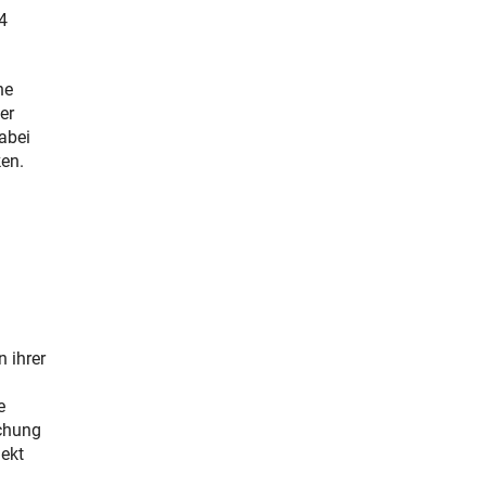
4
ne
er
abei
en.
 ihrer
e
schung
jekt