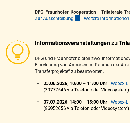
DFG-Fraunhofer-Kooperation – Trilaterale Tr
(interner Link)
Zur Ausschreibun
g
|
Weitere Informatione
n
Informationsveranstaltungen zu Trila
DFG und Fraunhofer bieten zwei Informationsve
Einreichung von Anträgen im Rahmen der Auss
Transferprojekte“ zu beantworten.
23.06.2026, 10:00 – 11:00 Uhr
|
Webex-Li
(39777546 via Telefon oder Videosystem)
07.07.2026, 14:00 – 15:00 Uhr
|
Webex-Li
(86952656 via Telefon oder Videosystem)