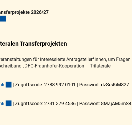
ansferprojekte 2026/27
(interner Link)
teralen Transferprojekten
ranstaltungen für interessierte Antragsteller*innen, um Fragen 
chreibung „DFG-Fraunhofer-Kooperation – Trilaterale
(externer Link)
n
k
| Zugriffscode: 2788 992 0101 | Passwort: dzSrsKiM827
(externer Link)
n
k
| Zugriffscode: 2731 379 4536 | Passwort: 8MZjAM5mS