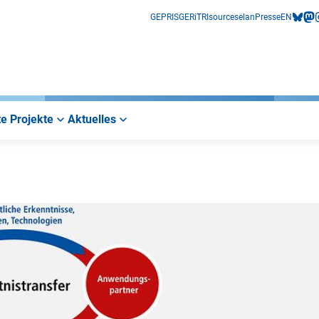
GEPRIS
GERiT
RIsources
elan
Presse
EN
bluesk
mas
i
e Projekte
Aktuelles