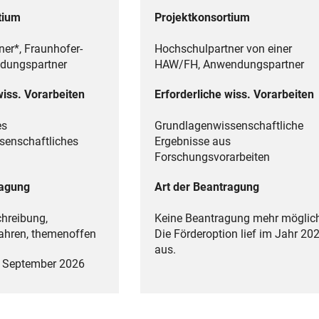
tium
Projektkonsortium
er*, Fraunhofer-
Hochschulpartner von einer
ndungspartner
HAW/FH, Anwendungspartner
wiss. Vorarbeiten
Erforderliche wiss. Vorarbeiten
es
Grundlagenwissenschaftliche
senschaftliches
Ergebnisse aus
Forschungsvorarbeiten
ragung
Art der Beantragung
chreibung,
Keine Beantragung mehr möglic
fahren, themenoffen
Die Förderoption lief im Jahr 20
aus.
1. September 2026