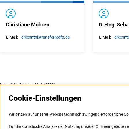
Christiane Mohren
Dr.-Ing. Seba
erkenntnistransfer
@dfg.de
erkenntn
E-Mail:
E-Mail:
Letzte Aktualisierung: 22. Juni 2026
Cookie-Einstellungen
Weitere Websites und
Service
Informationssysteme
Wir setzen auf unserer Website technisch zwingend erforderliche Co
Presse
Portal Wissenschaftliche Integrität
Für die statistische Analyse der Nutzung unserer Onlineangebote v
FAQ