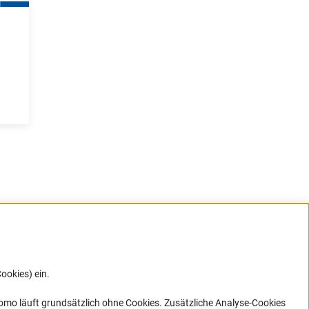
ookies) ein.
G direkt
e sich
ner Link)
omo läuft grundsätzlich ohne Cookies. Zusätzliche Analyse-Cookies