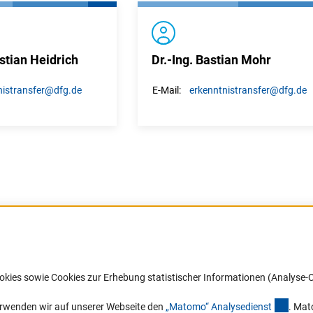
stian Heidrich
Dr.-Ing. Bastian Mohr
istransfer
@dfg.de
erkenntnistransfer
@dfg.de
E-Mail:
Barrierefreiheit
DFG-aktuell
okies sowie Cookies zur Erhebung statistischer Informationen (Analyse-C
Service und Informationen für Menschen
Erhalten Sie Neuigkeiten aus der DF
mit Behinderungen
in Ihr Mailpostfach oder schauen Si
(exter
erwenden wir auf unserer Webseite den
„Matomo“ Analysediens
t
. Mat