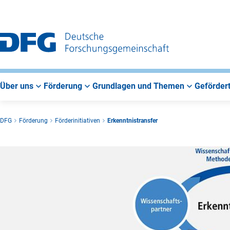
Zur
Zur
Zum
Hauptnavigation
Suche
Hauptbereich
Über uns
Förderung
Grundlagen und Themen
Gefördert
DFG
Förderung
Förderinitiativen
Erkenntnistransfer