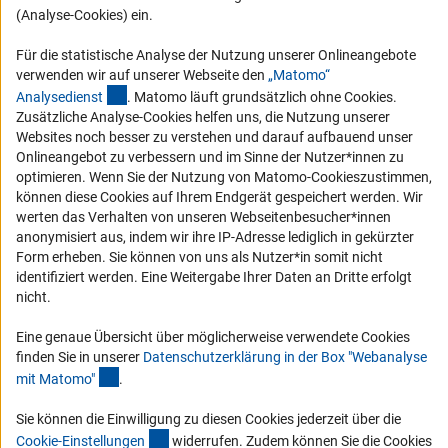
RSS-Feeds
(Analyse-Cookies) ein.
Compliance
Für die statistische Analyse der Nutzung unserer Onlineangebote
Vergabeverfahren
verwenden wir auf unserer Webseite den
„Matomo“
(externer Link)
Barrierefreiheit
Analysediens
t
. Matomo läuft grundsätzlich ohne Cookies.
Zusätzliche Analyse-Cookies helfen uns, die Nutzung unserer
Websites noch besser zu verstehen und darauf aufbauend unser
Service und Informationen für Menschen mit Behinderungen
Onlineangebot zu verbessern und im Sinne der Nutzer*innen zu
Erklärung zur Barrierefreiheit
optimieren. Wenn Sie der Nutzung von Matomo-Cookieszustimmen,
können diese Cookies auf Ihrem Endgerät gespeichert werden. Wir
Barriere melden
werten das Verhalten von unseren Webseitenbesucher*innen
DFG-aktuell
anonymisiert aus, indem wir ihre IP-Adresse lediglich in gekürzter
Form erheben. Sie können von uns als Nutzer*in somit nicht
identifiziert werden. Eine Weitergabe Ihrer Daten an Dritte erfolgt
Erhalten Sie Neuigkeiten aus der DFG direkt in Ihr Mailpostfach oder
nicht.
schauen Sie sich die Ausgaben online an.
Eine genaue Übersicht über möglicherweise verwendete Cookies
finden Sie in unserer
Datenschutzerklärung in der Box "Webanalyse
Zum Newsletter
(Anchor Link)
mit Matomo
"
.
Sie können die Einwilligung zu diesen Cookies jederzeit über die
(interner Link)
Cookie-Einstellunge
n
widerrufen. Zudem können Sie die Cookies