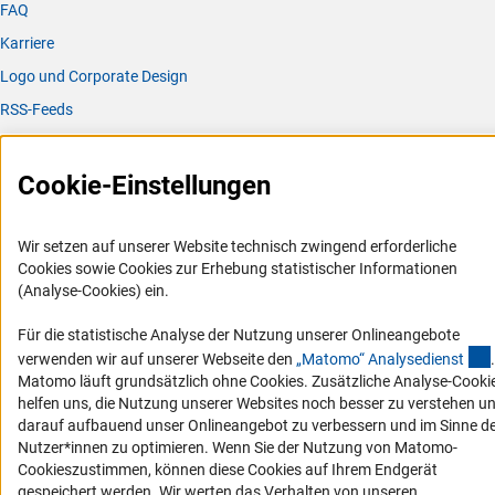
FAQ
Karriere
Logo und Corporate Design
RSS-Feeds
Compliance
Vergabeverfahren
Cookie-Einstellungen
Barrierefreiheit
Wir setzen auf unserer Website technisch zwingend erforderliche
Service und Informationen für Menschen mit Behinderungen
Cookies sowie Cookies zur Erhebung statistischer Informationen
(Analyse-Cookies) ein.
Erklärung zur Barrierefreiheit
Barriere melden
Für die statistische Analyse der Nutzung unserer Onlineangebote
DFG-aktuell
verwenden wir auf unserer Webseite den
„Matomo“ Analysediens
t
.
Matomo läuft grundsätzlich ohne Cookies. Zusätzliche Analyse-Cooki
helfen uns, die Nutzung unserer Websites noch besser zu verstehen u
Erhalten Sie Neuigkeiten aus der DFG direkt in Ihr Mailpostfach oder
darauf aufbauend unser Onlineangebot zu verbessern und im Sinne d
schauen Sie sich die Ausgaben online an.
Nutzer*innen zu optimieren. Wenn Sie der Nutzung von Matomo-
Cookieszustimmen, können diese Cookies auf Ihrem Endgerät
gespeichert werden. Wir werten das Verhalten von unseren