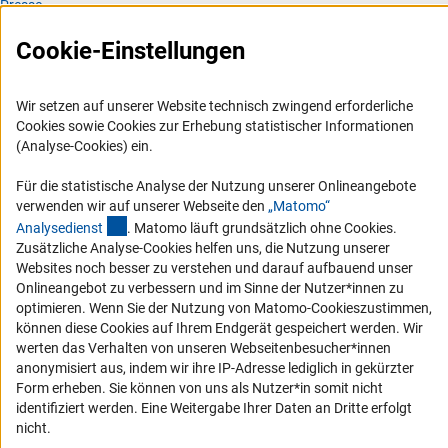
Presse
FAQ
Cookie-Einstellungen
Karriere
Logo und Corporate Design
Wir setzen auf unserer Website technisch zwingend erforderliche
RSS-Feeds
Cookies sowie Cookies zur Erhebung statistischer Informationen
(Analyse-Cookies) ein.
Compliance
Vergabeverfahren
Für die statistische Analyse der Nutzung unserer Onlineangebote
verwenden wir auf unserer Webseite den
„Matomo“
Barrierefreiheit
(externer Link)
Analysediens
t
. Matomo läuft grundsätzlich ohne Cookies.
Zusätzliche Analyse-Cookies helfen uns, die Nutzung unserer
Service und Informationen für Menschen mit Behinderungen
Websites noch besser zu verstehen und darauf aufbauend unser
Onlineangebot zu verbessern und im Sinne der Nutzer*innen zu
Erklärung zur Barrierefreiheit
optimieren. Wenn Sie der Nutzung von Matomo-Cookieszustimmen,
Barriere melden
können diese Cookies auf Ihrem Endgerät gespeichert werden. Wir
werten das Verhalten von unseren Webseitenbesucher*innen
DFG-aktuell
anonymisiert aus, indem wir ihre IP-Adresse lediglich in gekürzter
Form erheben. Sie können von uns als Nutzer*in somit nicht
Erhalten Sie Neuigkeiten aus der DFG direkt in Ihr Mailpostfach oder
identifiziert werden. Eine Weitergabe Ihrer Daten an Dritte erfolgt
schauen Sie sich die Ausgaben online an.
nicht.