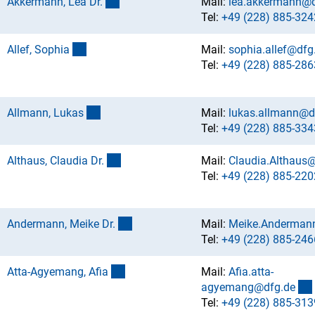
(externer Link)
Akkermann, Lea Dr
.
Mail:
lea.akkermann@d
Tel:
+49 (228) 885-324
(externer Link)
Allef, Sophi
a
Mail:
sophia.allef@dfg
Tel:
+49 (228) 885-286
(externer Link)
Allmann, Luka
s
Mail:
lukas.allmann@d
Tel:
+49 (228) 885-334
(externer Link)
Althaus, Claudia Dr
.
Mail:
Claudia.Althaus
Tel:
+49 (228) 885-220
(externer Link)
Andermann, Meike Dr
.
Mail:
Meike.Anderman
Tel:
+49 (228) 885-246
(externer Link)
Atta-Agyemang, Afi
a
Mail:
Afia.atta-
agyemang@dfg.d
e
Tel:
+49 (228) 885-313