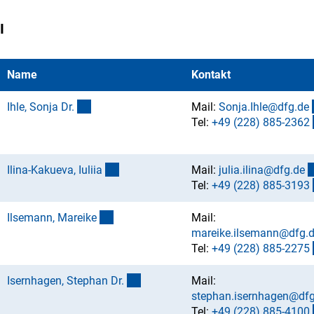
I
Name
Kontakt
(externer Link)
Ihle, Sonja Dr
.
Mail:
Sonja.Ihle@dfg.d
e
Tel:
+49 (228) 885-236
2
(externer Link)
Ilina-Kakueva, Iulii
a
Mail:
julia.ilina@dfg.d
e
Tel:
+49 (228) 885-319
3
(externer Link)
Ilsemann, Mareik
e
Mail:
mareike.ilsemann@dfg.
Tel:
+49 (228) 885-227
5
(externer Link)
Isernhagen, Stephan Dr
.
Mail:
stephan.isernhagen@dfg
Tel:
+49 (228) 885-410
0