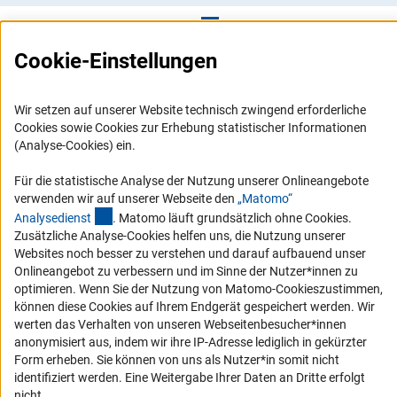
(externer Link)
Jessula Wczesniak, Helene Dr
.
Mail:
helene.jessulawc
Cookie-Einstellungen
Tel:
+49 (228) 88
(externer Link)
Joerk, Christiane Dr
.
Mail:
Christiane.
Wir setzen auf unserer Website technisch zwingend erforderliche
Tel:
+49 (228) 88
Cookies sowie Cookies zur Erhebung statistischer Informationen
(Analyse-Cookies) ein.
Für die statistische Analyse der Nutzung unserer Onlineangebote
(externer Link)
John, Robi
n
Mail:
robin.john@
verwenden wir auf unserer Webseite den
„Matomo“
Tel:
+49 (228) 88
(externer Link)
Analysediens
t
. Matomo läuft grundsätzlich ohne Cookies.
Zusätzliche Analyse-Cookies helfen uns, die Nutzung unserer
Websites noch besser zu verstehen und darauf aufbauend unser
(externer Link)
Jopp, Hendri
k
Mail:
Hendrik.Jo
Onlineangebot zu verbessern und im Sinne der Nutzer*innen zu
Tel:
+49 (228) 88
optimieren. Wenn Sie der Nutzung von Matomo-Cookieszustimmen,
können diese Cookies auf Ihrem Endgerät gespeichert werden. Wir
(externer Link)
Jäker, Susan
n
Mail:
susann.jaek
werten das Verhalten von unseren Webseitenbesucher*innen
anonymisiert aus, indem wir ihre IP-Adresse lediglich in gekürzter
Tel:
+49 (228) 88
Form erheben. Sie können von uns als Nutzer*in somit nicht
identifiziert werden. Eine Weitergabe Ihrer Daten an Dritte erfolgt
(externer Link)
Jörres, Simon Dr
.
Mail:
simon.joerr
nicht.