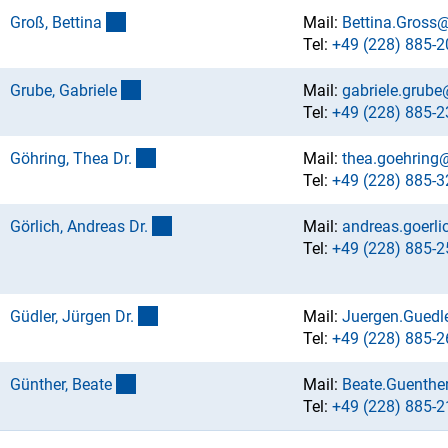
(externer Link)
Groß, Bettin
a
Mail:
Bettina.Gross
Tel:
+49 (228) 885-2
(externer Link)
Grube, Gabriel
e
Mail:
gabriele.grube
Tel:
+49 (228) 885-2
(externer Link)
Göhring, Thea Dr
.
Mail:
thea.goehring
Tel:
+49 (228) 885-3
(externer Link)
Görlich, Andreas Dr
.
Mail:
andreas.goerl
Tel:
+49 (228) 885-2
(externer Link)
Güdler, Jürgen Dr
.
Mail:
Juergen.Guedl
Tel:
+49 (228) 885-2
(externer Link)
Günther, Beat
e
Mail:
Beate.Guenthe
Tel:
+49 (228) 885-2