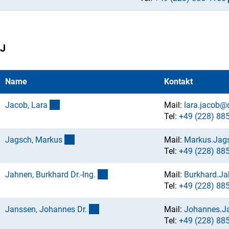
J
Name
Kontakt
(externer Link)
Jacob, Lar
a
Mail:
lara.jacob@
Tel:
+49 (228) 88
(externer Link)
Jagsch, Marku
s
Mail:
Markus.Jag
Tel:
+49 (228) 88
(externer Link)
Jahnen, Burkhard Dr.-Ing
.
Mail:
Burkhard.J
Tel:
+49 (228) 88
(externer Link)
Janssen, Johannes Dr
.
Mail:
Johannes.J
Tel:
+49 (228) 88