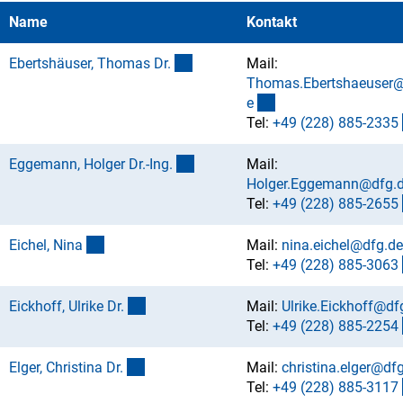
Name
Kontakt
(externer Link)
Ebertshäuser, Thomas Dr
.
Mail:
Thomas.Ebertshaeuser@
(externer Link)
e
Tel:
+49 (228) 885-233
5
(externer Link)
Eggemann, Holger Dr.-Ing
.
Mail:
Holger.Eggemann@dfg.
Tel:
+49 (228) 885-265
5
(externer Link)
Eichel, Nin
a
Mail:
nina.eichel@dfg.d
Tel:
+49 (228) 885-306
3
(externer Link)
Eickhoff, Ulrike Dr
.
Mail:
Ulrike.Eickhoff@df
Tel:
+49 (228) 885-225
4
(externer Link)
Elger, Christina Dr
.
Mail:
christina.elger@df
Tel:
+49 (228) 885-311
7