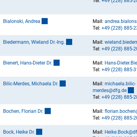
Tel:
+49 (228) 885-2
(externer Link)
Bialonski, Andre
a
Mail:
andrea.bialon
Tel:
+49 (228) 885-2
(externer Link)
Biedermann, Wieland Dr.-Ing
.
Mail:
wieland.biede
Tel:
+49 (228) 885-2
(externer Link)
Bienert, Hans-Dieter Dr
.
Mail:
Hans-Dieter.Bi
Tel:
+49 (228) 885-3
(externer Link)
Bilic-Merdes, Michaela Dr
.
Mail:
michaela.bilic-
(
merdes@dfg.d
e
Tel:
+49 (228) 885-2
(externer Link)
Bochen, Florian Dr
.
Mail:
florian.boche
Tel:
+49 (228) 885-2
(externer Link)
Bock, Heike Dr
.
Mail:
Heike.Bock@df