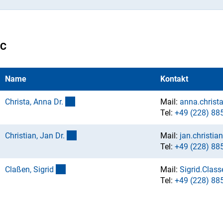
C
Name
Kontakt
(externer Link)
Christa, Anna Dr
.
Mail:
anna.christ
Tel:
+49 (228) 88
(externer Link)
Christian, Jan Dr
.
Mail:
jan.christi
Tel:
+49 (228) 88
(externer Link)
Claßen, Sigri
d
Mail:
Sigrid.Clas
Tel:
+49 (228) 88