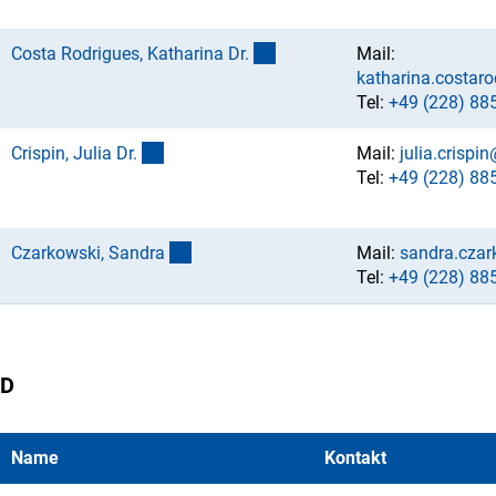
(externer Link)
Costa Rodrigues, Katharina Dr
.
Mail:
katharina.costar
Tel:
+49 (228) 88
(externer Link)
Crispin, Julia Dr
.
Mail:
julia.crispi
Tel:
+49 (228) 88
(externer Link)
Czarkowski, Sandr
a
Mail:
sandra.cza
Tel:
+49 (228) 88
D
Name
Kontakt