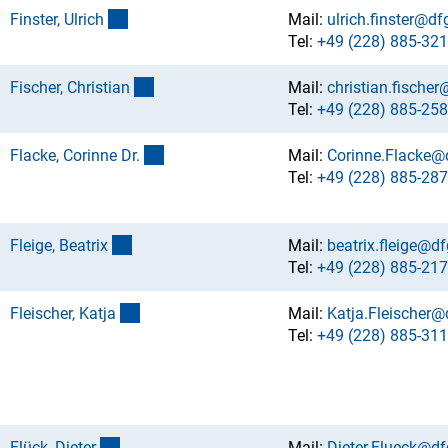
(externer Link)
Finster, Ulric
h
Mail:
ulrich.finster@df
Tel:
+49 (228) 885-321
(externer Link)
Fischer, Christia
n
Mail:
christian.fischer
Tel:
+49 (228) 885-258
(externer Link)
Flacke, Corinne Dr
.
Mail:
Corinne.Flacke@
Tel:
+49 (228) 885-287
(externer Link)
Fleige, Beatri
x
Mail:
beatrix.fleige@df
Tel:
+49 (228) 885-217
(externer Link)
Fleischer, Katj
a
Mail:
Katja.Fleischer@
Tel:
+49 (228) 885-311
(externer Link)
Flück, Diete
r
Mail:
Dieter.Flueck@df