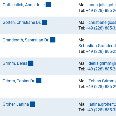
(externer Link)
Gottschlich, Anna-Juli
e
Mail:
anna-julie.got
Tel:
+49 (228) 885-2
(externer Link)
Goßen, Christiane Dr
.
Mail:
christiane.go
Tel:
+49 (228) 885-3
(externer Link)
Granderath, Sebastian Dr
.
Mail:
Sebastian.Grandera
Tel:
+49 (228) 885-2
(externer Link)
Grimm, Deni
s
Mail:
denis.grimm@
Tel:
+49 (228) 885-2
(externer Link)
Grimm, Tobias Dr
.
Mail:
Tobias.Grimm
Tel:
+49 (228) 885-2
(externer Link)
Groher, Janin
a
Mail:
janina.groher
Tel:
+49 (228) 885-3