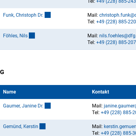
Tel:
+49 (228) 885-243
(externer Link)
Funk, Christoph Dr
.
Mail:
christoph.funk@
Tel:
+49 (228) 885-220
(externer Link)
Föhles, Nil
s
Mail:
nils.foehles@dfg
Tel:
+49 (228) 885-207
G
Name
Kontakt
(externer Link)
Gaumer, Janine Dr
.
Mail:
janine.gaumer
Tel:
+49 (228) 885-2
(externer Link)
Gemünd, Kersti
n
Mail:
kerstin.gemue
Tel:
+49 (228) 885-3