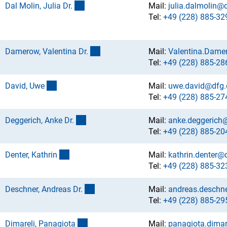
(externer Link)
Dal Molin, Julia Dr
.
Mail:
julia.dalmolin@
Tel:
+49 (228) 885-32
(externer Link)
Damerow, Valentina Dr
.
Mail:
Valentina.Dame
Tel:
+49 (228) 885-28
(externer Link)
David, Uw
e
Mail:
uwe.david@dfg.
Tel:
+49 (228) 885-27
(externer Link)
Deggerich, Anke Dr
.
Mail:
anke.deggerich
Tel:
+49 (228) 885-20
(externer Link)
Denter, Kathri
n
Mail:
kathrin.denter@
Tel:
+49 (228) 885-32
(externer Link)
Deschner, Andreas Dr
.
Mail:
andreas.deschn
Tel:
+49 (228) 885-29
(externer Link)
Dimareli, Panagiot
a
Mail:
panagiota.dimar