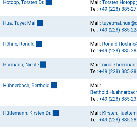
(externer Link)
Hotopp, Torsten Dr
.
Mail:
Torsten.Hotopp
Tel:
+49 (228) 885-27
(externer Link)
Hua, Tuyet Ma
i
Mail:
tuyetmai.hua@d
Tel:
+49 (228) 885-22
(externer Link)
Höhne, Ronal
d
Mail:
Ronald.Hoehne
Tel:
+49 (228) 885-28
(externer Link)
Hörmann, Nicol
e
Mail:
nicole.hoerman
Tel:
+49 (228) 885-28
(externer Link)
Hühnerbach, Berthol
d
Mail:
Berthold.Huehnerbac
Tel:
+49 (228) 885-23
(externer Link)
Hüttemann, Kirsten Dr
.
Mail:
Kirsten.Huette
Tel:
+49 (228) 885-28