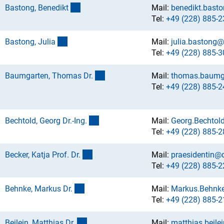
(externer Link)
Bastong, Benedik
t
Mail:
benedikt.bast
Tel:
+49 (228) 885-2
(externer Link)
Bastong, Juli
a
Mail:
julia.bastong@
Tel:
+49 (228) 885-3
(externer Link)
Baumgarten, Thomas Dr
.
Mail:
thomas.baumg
Tel:
+49 (228) 885-2
(externer Link)
Bechtold, Georg Dr.-Ing
.
Mail:
Georg.Bechtol
Tel:
+49 (228) 885-2
(externer Link)
Becker, Katja Prof. Dr
.
Mail:
praesidentin@
Tel:
+49 (228) 885-2
(externer Link)
Behnke, Markus Dr
.
Mail:
Markus.Behnk
Tel:
+49 (228) 885-2
(externer Link)
Beilein, Matthias Dr
.
Mail:
matthias.beile