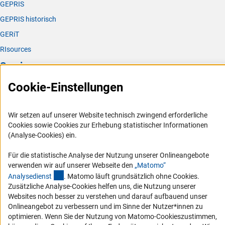
GEPRIS
GEPRIS historisch
GERiT
RIsources
Service
Cookie-Einstellungen
Presse
FAQ
Wir setzen auf unserer Website technisch zwingend erforderliche
Karriere
Cookies sowie Cookies zur Erhebung statistischer Informationen
Logo und Corporate Design
(Analyse-Cookies) ein.
RSS-Feeds
Für die statistische Analyse der Nutzung unserer Onlineangebote
Compliance
verwenden wir auf unserer Webseite den
„Matomo“
(externer Link)
Analysediens
t
. Matomo läuft grundsätzlich ohne Cookies.
Vergabeverfahren
Zusätzliche Analyse-Cookies helfen uns, die Nutzung unserer
Barrierefreiheit
Websites noch besser zu verstehen und darauf aufbauend unser
Onlineangebot zu verbessern und im Sinne der Nutzer*innen zu
Service und Informationen für Menschen mit Behinderungen
optimieren. Wenn Sie der Nutzung von Matomo-Cookieszustimmen,