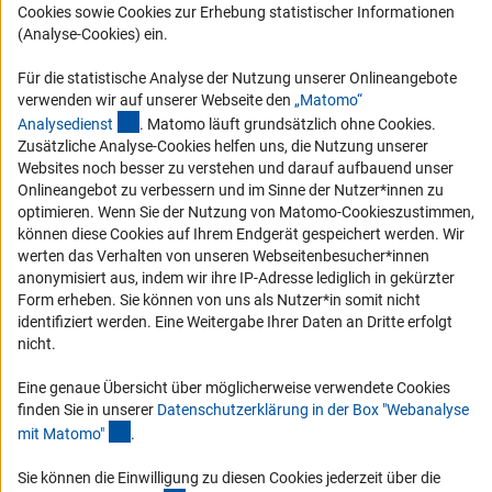
Karriere
Cookies sowie Cookies zur Erhebung statistischer Informationen
Logo und Corporate Design
(Analyse-Cookies) ein.
RSS-Feeds
Für die statistische Analyse der Nutzung unserer Onlineangebote
Compliance
verwenden wir auf unserer Webseite den
„Matomo“
(externer Link)
Analysediens
t
. Matomo läuft grundsätzlich ohne Cookies.
Vergabeverfahren
Zusätzliche Analyse-Cookies helfen uns, die Nutzung unserer
Barrierefreiheit
Websites noch besser zu verstehen und darauf aufbauend unser
Onlineangebot zu verbessern und im Sinne der Nutzer*innen zu
optimieren. Wenn Sie der Nutzung von Matomo-Cookieszustimmen,
Service und Informationen für Menschen mit Behinderungen
können diese Cookies auf Ihrem Endgerät gespeichert werden. Wir
Erklärung zur Barrierefreiheit
werten das Verhalten von unseren Webseitenbesucher*innen
anonymisiert aus, indem wir ihre IP-Adresse lediglich in gekürzter
Barriere melden
Form erheben. Sie können von uns als Nutzer*in somit nicht
DFG-aktuell
identifiziert werden. Eine Weitergabe Ihrer Daten an Dritte erfolgt
nicht.
Erhalten Sie Neuigkeiten aus der DFG direkt in Ihr Mailpostfach oder
schauen Sie sich die Ausgaben online an.
Eine genaue Übersicht über möglicherweise verwendete Cookies
finden Sie in unserer
Datenschutzerklärung in der Box "Webanalyse
(Anchor Link)
mit Matomo
"
.
Zum Newsletter
Sie können die Einwilligung zu diesen Cookies jederzeit über die